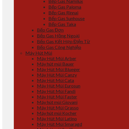
Bếp Gas Namilux
Bếp Gas Paloma
Bếp Gas Rinnai
Bếp Gas Sunhouse
Bếp Gas Taka
Bếp Gas Đơn
Bếp Gas Hồng Ngoại
Bếp Gas Kết Hợp Điện Từ
Bếp Gas Công Nghiệp
Máy Hút Mùi
Máy Hút Mùi Arber
Máy hút mùi Bauer
Máy Hút Mùi Blueger
Máy Hút Mùi Canzy
Máy Hút Mùi Cata
Máy Hút Mùi Eurosun
Máy Hút Mùi Fandi
Máy Hút Mùi Faster
Máy hút mùi Giovani
Máy Hút Mùi Grasso
Máy hút mùi Kocher
Máy Hút Mùi Latino
Máy Hút Mùi Smaragd