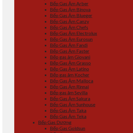
Bếp Gas Âm Arber
Bếp Gas Âm Binova
Bếp Gas Âm Blueger
Bếp Gas Âm Canzy
Bếp Gas Âm Chefs
Bếp Gas Âm Electrolux
Bếp Gas Âm Eurosun
Bếp Gas Âm Fandi
Bếp Gas Âm Faster
Bếp gas âm Giovani
Bếp Gas Âm Grasso
Bếp Gas Âm Latino
Bếp gas âm Kocher
Bếp Gas Âm Malloca
Bếp Gas Âm Rinnai
Bếp gas âm Sevilla
Bếp Gas Âm Sakura
Bếp Gas Âm Sunhouse
Bếp Gas Âm Taka
Bếp Gas Âm Teka
Bếp Gas Dương
Bếp Gas Goldsun