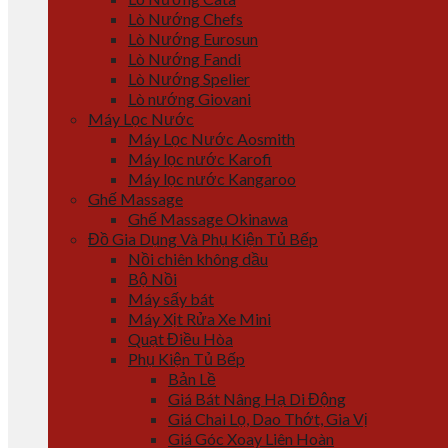
Lò Nướng Chefs
Lò Nướng Eurosun
Lò Nướng Fandi
Lò Nướng Spelier
Lò nướng Giovani
Máy Lọc Nước
Máy Lọc Nước Aosmith
Máy lọc nước Karofi
Máy lọc nước Kangaroo
Ghế Massage
Ghế Massage Okinawa
Đồ Gia Dụng Và Phụ Kiện Tủ Bếp
Nồi chiên không dầu
Bộ Nồi
Máy sấy bát
Máy Xịt Rửa Xe Mini
Quạt Điều Hòa
Phụ Kiện Tủ Bếp
Bản Lề
Giá Bát Nâng Hạ Di Động
Giá Chai Lọ, Dao Thớt, Gia Vị
Giá Góc Xoay Liên Hoàn