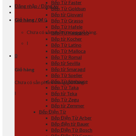
Bếp Từ Faster
Đăng nhập / Đăng ký
Bếp Từ Goldsun
Bếp từ Giovani
Giỏ hàng /
0
₫
0
Bếp Từ Grasso
Bếp Từ Hafele
Chưa có sản phẩm trong giỏ hàng.
Bếp Từ Kangaroo
Bếp từ Kocher
l
Bếp Từ Latino
Bếp Từ Malloca
0
Bếp Từ Romal
Bếp từ Sevilla
Bếp từ Smaragd
Giỏ hàng
Bếp Từ Spelier
Bếp Từ Sunhouse
Chưa có sản phẩm trong giỏ hàng.
Bếp Từ Taka
l
Bếp từ Teka
Bếp Từ Zegu
Bếp từ Zemmer
Bếp Điện Từ
Bếp Điện Từ Arber
Bếp điện từ Bauer
Bếp Điện Từ Bosch
Bếp Điện Từ Canzy