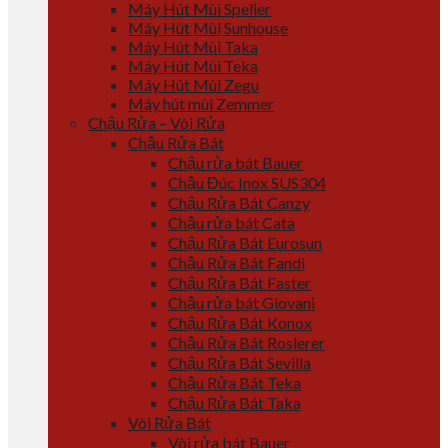
Máy Hút Mùi Spelier
Máy Hút Mùi Sunhouse
Máy Hút Mùi Taka
Máy Hút Mùi Teka
Máy Hút Mùi Zegu
Máy hút mùi Zemmer
Chậu Rửa – Vòi Rửa
Chậu Rửa Bát
Chậu rửa bát Bauer
Chậu Đúc Inox SUS304
Chậu Rửa Bát Canzy
Chậu rửa bát Cata
Chậu Rửa Bát Eurosun
Chậu Rửa Bát Fandi
Chậu Rửa Bát Faster
Chậu rửa bát Giovani
Chậu Rửa Bát Konox
Chậu Rửa Bát Roslerer
Chậu Rửa Bát Sevilla
Chậu Rửa Bát Teka
Chậu Rửa Bát Taka
Vòi Rửa Bát
Vòi rửa bát Bauer