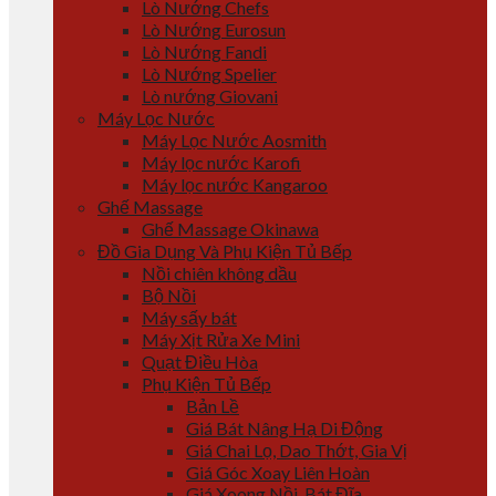
Lò Nướng Chefs
Lò Nướng Eurosun
Lò Nướng Fandi
Lò Nướng Spelier
Lò nướng Giovani
Máy Lọc Nước
Máy Lọc Nước Aosmith
Máy lọc nước Karofi
Máy lọc nước Kangaroo
Ghế Massage
Ghế Massage Okinawa
Đồ Gia Dụng Và Phụ Kiện Tủ Bếp
Nồi chiên không dầu
Bộ Nồi
Máy sấy bát
Máy Xịt Rửa Xe Mini
Quạt Điều Hòa
Phụ Kiện Tủ Bếp
Bản Lề
Giá Bát Nâng Hạ Di Động
Giá Chai Lọ, Dao Thớt, Gia Vị
Giá Góc Xoay Liên Hoàn
Giá Xoong Nồi, Bát Đĩa