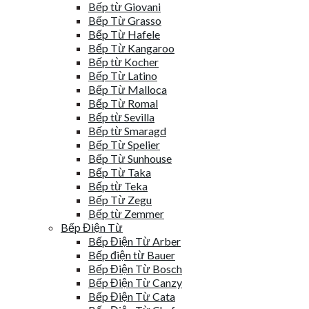
Bếp từ Giovani
Bếp Từ Grasso
Bếp Từ Hafele
Bếp Từ Kangaroo
Bếp từ Kocher
Bếp Từ Latino
Bếp Từ Malloca
Bếp Từ Romal
Bếp từ Sevilla
Bếp từ Smaragd
Bếp Từ Spelier
Bếp Từ Sunhouse
Bếp Từ Taka
Bếp từ Teka
Bếp Từ Zegu
Bếp từ Zemmer
Bếp Điện Từ
Bếp Điện Từ Arber
Bếp điện từ Bauer
Bếp Điện Từ Bosch
Bếp Điện Từ Canzy
Bếp Điện Từ Cata