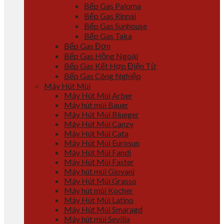
Bếp Gas Paloma
Bếp Gas Rinnai
Bếp Gas Sunhouse
Bếp Gas Taka
Bếp Gas Đơn
Bếp Gas Hồng Ngoại
Bếp Gas Kết Hợp Điện Từ
Bếp Gas Công Nghiệp
Máy Hút Mùi
Máy Hút Mùi Arber
Máy hút mùi Bauer
Máy Hút Mùi Blueger
Máy Hút Mùi Canzy
Máy Hút Mùi Cata
Máy Hút Mùi Eurosun
Máy Hút Mùi Fandi
Máy Hút Mùi Faster
Máy hút mùi Giovani
Máy Hút Mùi Grasso
Máy hút mùi Kocher
Máy Hút Mùi Latino
Máy Hút Mùi Smaragd
Máy hút mùi Sevilla