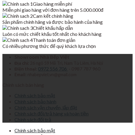
Giao hàng miễn phí
là:
tại
Miễn phí giao hàng với đơn hàng trên 5.000.000đ
10,890,000₫.
là:
Cam kết chính hãng
5,200,000₫.
Sản phẩm chính hãng và được bảo hành của hãng
Chiết khấu hấp dẫn
Luôn có mức chiết khấu tốt nhất cho khách hàng
Thanh toán đơn giản
Có nhiều phương thức để quý khách lựa chọn
Showroom Nhà Bếp Việt
Địa chỉ:
26 ngõ 59 Mễ Trì, Nam Từ Liêm, Hà Nội
0972 556 706
- 0987 787 960
Điện thoại:
Email:
nhabepviet.vn@gmail.com
Chính sách bán hàng
Chính sách bảo mật
Chính sách bảo hành
Chính sách vận chuyển, lắp đặt
Chính sách đổi/trả hàng và hoàn tiền
Chính sách đổi trả
Chính sách bảo mật