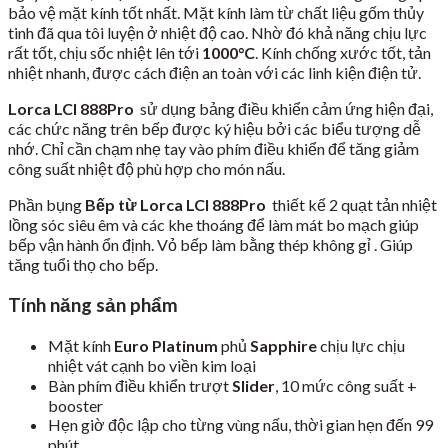
bảo vệ mặt kính tốt nhất. Mặt kính làm từ chất liệu gốm thủy
tinh đã qua tôi luyện ở nhiệt độ cao. Nhờ đó khả năng chịu lực
rất tốt, chịu sốc nhiệt lên tới
1000
°C
. Kính chống xước tốt, tản
nhiệt nhanh, được cách điện an toàn với các linh kiện điện tử.
Lorca LCI 888Pro
sử dụng bảng điều khiển cảm ứng hiện đại,
các chức năng trên bếp được ký hiệu bởi các biểu tượng dễ
nhớ. Chỉ cần chạm nhẹ tay vào phím điều khiển để tăng giảm
công suất nhiệt độ phù hợp cho món nấu.
Phần bụng
Bếp từ Lorca LCI 888Pro
thiết kế 2 quạt tản nhiệt
lồng sóc siêu êm và các khe thoáng để làm mát bo mạch giúp
bếp vận hành ổn định. Vỏ bếp làm bằng thép không gỉ . Giúp
tăng tuổi thọ cho bếp.
Tính năng sản phẩm
Mặt kính
Euro Platinum
phủ
Sapphire
chịu lực chịu
nhiệt vát cạnh bo viền kim loại
Bàn phím điều khiển trượt
Slider
, 10 mức công suất +
booster
Hẹn giờ độc lập cho từng vùng nấu, thời gian hẹn đến 99
phút