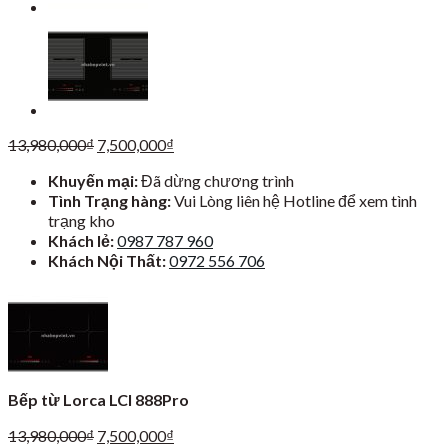
Giá
Giá
13,980,000
₫
7,500,000
₫
gốc
hiện
Khuyến mại:
Đã dừng chương trình
là:
tại
Tình Trạng hàng:
Vui Lòng liên hệ Hotline để xem tình
13,980,000₫.
là:
trạng kho
7,500,000₫.
Khách lẻ:
0987 787 960
Khách Nội Thất:
0972 556 706
Bếp từ Lorca LCI 888Pro
Giá
Giá
13,980,000
₫
7,500,000
₫