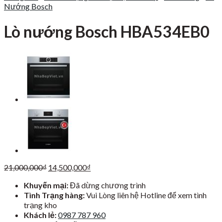
Nướng Bosch
Lò nướng Bosch HBA534EB0
Giá
Giá
21,000,000
₫
14,500,000
₫
gốc
hiện
Khuyến mại:
Đã dừng chương trình
là:
tại
Tình Trạng hàng:
Vui Lòng liên hệ Hotline để xem tình
21,000,000₫.
là:
trạng kho
14,500,000₫.
Khách lẻ:
0987 787 960