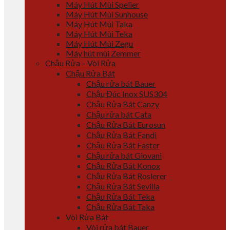
Máy Hút Mùi Spelier
Máy Hút Mùi Sunhouse
Máy Hút Mùi Taka
Máy Hút Mùi Teka
Máy Hút Mùi Zegu
Máy hút mùi Zemmer
Chậu Rửa – Vòi Rửa
Chậu Rửa Bát
Chậu rửa bát Bauer
Chậu Đúc Inox SUS304
Chậu Rửa Bát Canzy
Chậu rửa bát Cata
Chậu Rửa Bát Eurosun
Chậu Rửa Bát Fandi
Chậu Rửa Bát Faster
Chậu rửa bát Giovani
Chậu Rửa Bát Konox
Chậu Rửa Bát Roslerer
Chậu Rửa Bát Sevilla
Chậu Rửa Bát Teka
Chậu Rửa Bát Taka
Vòi Rửa Bát
Vòi rửa bát Bauer