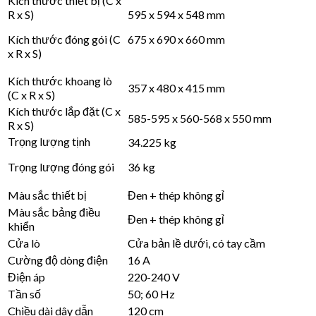
Kích thước thiết bị (C x
R x S)
595 x 594 x 548 mm
Kích thước đóng gói (C
675 x 690 x 660 mm
x R x S)
Kích thước khoang lò
357 x 480 x 415 mm
(C x R x S)
Kích thước lắp đặt (C x
585-595 x 560-568 x 550 mm
R x S)
Trọng lượng tịnh
34.225 kg
Trọng lượng đóng gói
36 kg
Màu sắc thiết bị
Đen + thép không gỉ
Màu sắc bảng điều
Đen + thép không gỉ
khiển
Cửa lò
Cửa bản lề dưới, có tay cầm
Cường độ dòng điện
16 A
Điện áp
220-240 V
Tần số
50; 60 Hz
Chiều dài dây dẫn
120 cm