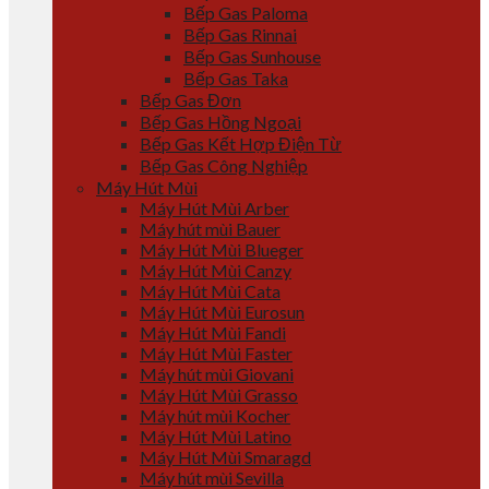
Bếp Gas Paloma
Bếp Gas Rinnai
Bếp Gas Sunhouse
Bếp Gas Taka
Bếp Gas Đơn
Bếp Gas Hồng Ngoại
Bếp Gas Kết Hợp Điện Từ
Bếp Gas Công Nghiệp
Máy Hút Mùi
Máy Hút Mùi Arber
Máy hút mùi Bauer
Máy Hút Mùi Blueger
Máy Hút Mùi Canzy
Máy Hút Mùi Cata
Máy Hút Mùi Eurosun
Máy Hút Mùi Fandi
Máy Hút Mùi Faster
Máy hút mùi Giovani
Máy Hút Mùi Grasso
Máy hút mùi Kocher
Máy Hút Mùi Latino
Máy Hút Mùi Smaragd
Máy hút mùi Sevilla