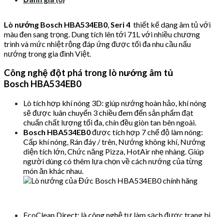
Lò nướng Bosch HBA534EB0
,
Seri 4
thiết kế dạng âm tủ với
màu đen sang trọng. Dung tích lên tới 71L với nhiều chương
trình và mức nhiệt rộng đáp ứng được tối đa nhu cầu nấu
nướng trong gia đình Việt.
Công nghệ đột phá trong lò nướng âm tủ
Bosch HBA534EB0
Lò tích hợp khí nóng 3D: giúp nướng hoàn hảo, khí nóng
sẽ được luân chuyển 3 chiều đem đến sản phẩm đạt
chuẩn chất lượng tối đa, chín đều giòn tan bên ngoài.
Bosch HBA534EB0
được tích hợp 7 chế độ làm nóng:
Cấp khí nóng, Rán đáy / trên, Nướng không khí, Nướng
diện tích lớn, Chức năng Pizza, HotAir nhẹ nhàng. Giúp
người dùng có thêm lựa chọn về cách nướng của từng
món ăn khác nhau.
EcoClean Direct: là công nghệ tự làm sạch được trang bị