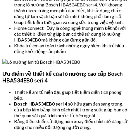
trong lò nướng Bosch HBA534EB0 seri 4. Với khoang
thành được tráng men phủ đặc biệt, khi sử dụng chức
năng tự làm sạch bạn sẽ hầu như không phải làm gì cả.
Giúp tiết kiệm thời gian và công sức trong việc vệ sinh.
Home connect : Đây là công nghệ thông minh kết nối với
các thiết bị điện tử giúp bạn có thể sử dụng lò nướng
HBA534EB0 mà không cần đứng gần đó.
Khóa trẻ em an toàn tránh những nguy hiểm khi trẻ hiếu
động khởi động sản phẩm.
Ưu điểm về thiết kế của lò nướng cao cấp Bosch
HBA534EB0 seri 4
Thiết kế âm tủ hiện đại, giúp tiết kiệm diện tích phòng
bếp.
Bosch HBA534EB0 seri 4
sở hữu gam đen sang trọng,
cửa bếp làm bằng kính cách nhiệt trong suốt giúp bạn có
thể quan sát quá trình nước từ bên ngoài.
Bảng điều khiển sử dụng núm xoay điểu chỉnh dễ dàng sử
dụng cho nhiều đối tượng người dùng.