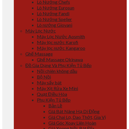
Lò Nướng Chefs
Lò Nướng Eurosun
Lò Nướng Fandi
Lò Nướng Spelier
Lò nướng Giovani
Máy Lọc Nước
Máy Lọc Nước Aosmith
Máy lọc nước Karofi
Máy lọc nước Kangaroo
Ghế Massage
Ghế Massage Okinawa
Đồ Gia Dụng Và Phụ Kiện Tủ Bếp
Nồi chiên không dầu
Bộ Nồi
Máy sấy bát
Máy Xịt Rửa Xe Mini
Quạt Điều Hòa
Phụ Kiện Tủ Bếp
Bản Lề
Giá Bát Nâng Hạ Di Động
Giá Chai Lọ, Dao Thớt, Gia Vị
Giá Góc Xoay Liên Hoàn
Giá Xoong Nồi, Bát Đĩa