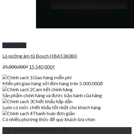
Quick View
Lò nướng âm tủ Bosch HBA5360B0
Giá
Giá
25,000,000
₫
15,540,000
₫
gốc
hiện
Giao hàng miễn phí
là:
tại
Miễn phí giao hàng với đơn hàng trên 5.000.000đ
25,000,000₫.
là:
Cam kết chính hãng
15,540,000₫.
Sản phẩm chính hãng và được bảo hành của hãng
Chiết khấu hấp dẫn
Luôn có mức chiết khấu tốt nhất cho khách hàng
Thanh toán đơn giản
Có nhiều phương thức để quý khách lựa chọn
Showroom Nhà Bếp Việt