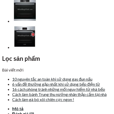
Lọc sản phẩm
Bài viết mới
10 nguyên tắc an toàn khi sử dụng gas đun nấu
6 vấn đề thường gặp nhất khi sử dụng bếp điện từ
16 cách phòng tránh những mối nguy hiểm từ nhà bếp
Cách làm bánh Trung thu nướng nhân thập cẩm tại nhà
Cách làm gà bó xôi chiên cực ngon !
Mô tả
Đánh giá (0)