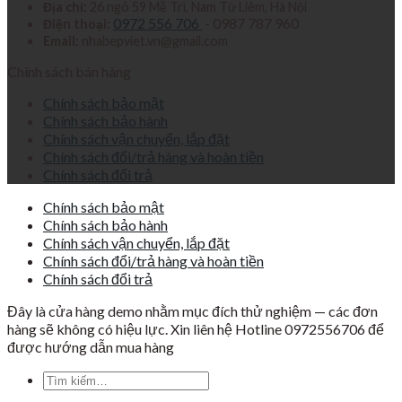
Địa chỉ:
26 ngõ 59 Mễ Trì, Nam Từ Liêm, Hà Nội
0972 556 706
- 0987 787 960
Điện thoại:
Email:
nhabepviet.vn@gmail.com
Chính sách bán hàng
Chính sách bảo mật
Chính sách bảo hành
Chính sách vận chuyển, lắp đặt
Chính sách đổi/trả hàng và hoàn tiền
Chính sách đổi trả
Chính sách bảo mật
Chính sách bảo hành
Chính sách vận chuyển, lắp đặt
Chính sách đổi/trả hàng và hoàn tiền
Chính sách đổi trả
Đây là cửa hàng demo nhằm mục đích thử nghiệm — các đơn
hàng sẽ không có hiệu lực. Xin liên hệ Hotline 0972556706 để
được hướng dẫn mua hàng
Tìm
kiếm: