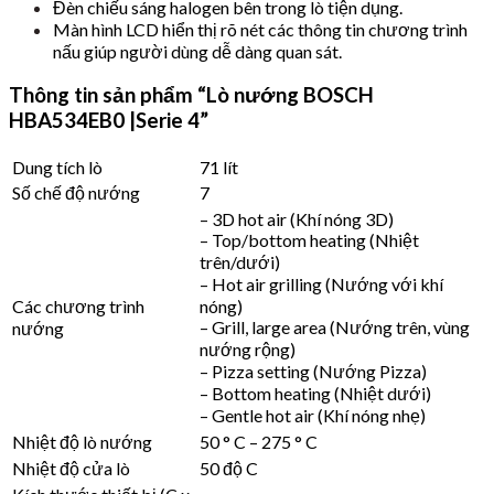
Đèn chiếu sáng halogen bên trong lò tiện dụng.
Màn hình LCD hiển thị rõ nét các thông tin chương trình
nấu giúp người dùng dễ dàng quan sát.
Thông tin sản phẩm “Lò nướng BOSCH
HBA534EB0 |Serie 4”
Dung tích lò
71 lít
Số chế độ nướng
7
– 3D hot air (Khí nóng 3D)
– Top/bottom heating (Nhiệt
trên/dưới)
– Hot air grilling (Nướng với khí
Các chương trình
nóng)
– Grill, large area (Nướng trên, vùng
nướng
nướng rộng)
– Pizza setting (Nướng Pizza)
– Bottom heating (Nhiệt dưới)
– Gentle hot air (Khí nóng nhẹ)
Nhiệt độ lò nướng
50 ° C – 275 ° C
Nhiệt độ cửa lò
50 độ C