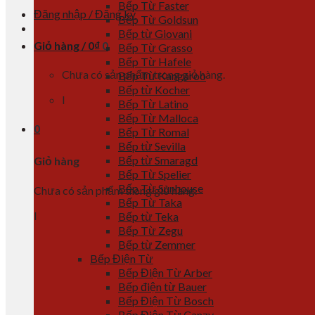
Bếp Từ Faster
Đăng nhập / Đăng ký
Bếp Từ Goldsun
Bếp từ Giovani
Giỏ hàng /
0
₫
0
Bếp Từ Grasso
Bếp Từ Hafele
Chưa có sản phẩm trong giỏ hàng.
Bếp Từ Kangaroo
Bếp từ Kocher
l
Bếp Từ Latino
Bếp Từ Malloca
0
Bếp Từ Romal
Bếp từ Sevilla
Bếp từ Smaragd
Giỏ hàng
Bếp Từ Spelier
Bếp Từ Sunhouse
Chưa có sản phẩm trong giỏ hàng.
Bếp Từ Taka
l
Bếp từ Teka
Bếp Từ Zegu
Bếp từ Zemmer
Bếp Điện Từ
Bếp Điện Từ Arber
Bếp điện từ Bauer
Bếp Điện Từ Bosch
Bếp Điện Từ Canzy