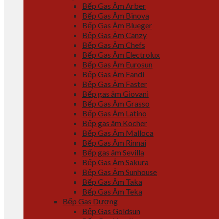
Bếp Gas Âm Arber
Bếp Gas Âm Binova
Bếp Gas Âm Blueger
Bếp Gas Âm Canzy
Bếp Gas Âm Chefs
Bếp Gas Âm Electrolux
Bếp Gas Âm Eurosun
Bếp Gas Âm Fandi
Bếp Gas Âm Faster
Bếp gas âm Giovani
Bếp Gas Âm Grasso
Bếp Gas Âm Latino
Bếp gas âm Kocher
Bếp Gas Âm Malloca
Bếp Gas Âm Rinnai
Bếp gas âm Sevilla
Bếp Gas Âm Sakura
Bếp Gas Âm Sunhouse
Bếp Gas Âm Taka
Bếp Gas Âm Teka
Bếp Gas Dương
Bếp Gas Goldsun