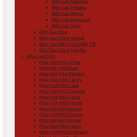
Bếp Gas Namilux
Bếp Gas Paloma
Bếp Gas Rinnai
Bếp Gas Sunhouse
Bếp Gas Taka
Bếp Gas Đơn
Bếp Gas Hồng Ngoại
Bếp Gas Kết Hợp Điện Từ
Bếp Gas Công Nghiệp
Máy Hút Mùi
Máy Hút Mùi Arber
Máy hút mùi Bauer
Máy Hút Mùi Blueger
Máy Hút Mùi Canzy
Máy Hút Mùi Cata
Máy Hút Mùi Eurosun
Máy Hút Mùi Fandi
Máy Hút Mùi Faster
Máy hút mùi Giovani
Máy Hút Mùi Grasso
Máy hút mùi Kocher
Máy Hút Mùi Latino
Máy Hút Mùi Smaragd