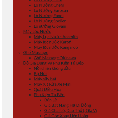
Lò Nướng Chefs
Lò Nướng Eurosun
Lò Nướng Fandi
Lò Nướng Spelier
Lò nướng Giovani
Máy Lọc Nước
Máy Lọc Nước Aosmith
Máy lọc nước Karofi
Máy lọc nước Kangaroo
Ghế Massage
Ghế Massage Okinawa
Đồ Gia Dụng Và Phụ Kiện Tủ Bếp
Nồi chiên không dầu
Bộ Nồi
Máy sấy bát
Máy Xịt Rửa Xe Mini
Quạt Điều Hòa
Phụ Kiện Tủ Bếp
Bản Lề
Giá Bát Nâng Hạ Di Động
Giá Chai Lọ, Dao Thớt, Gia Vị
Giá Góc Xoay Liên Hoàn