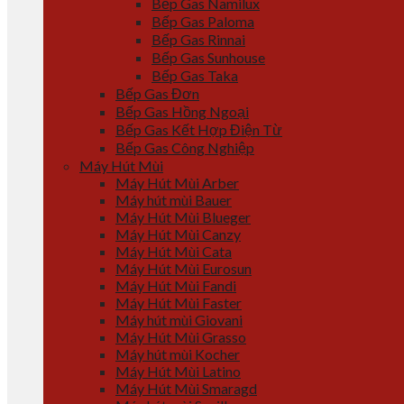
Bếp Gas Namilux
Bếp Gas Paloma
Bếp Gas Rinnai
Bếp Gas Sunhouse
Bếp Gas Taka
Bếp Gas Đơn
Bếp Gas Hồng Ngoại
Bếp Gas Kết Hợp Điện Từ
Bếp Gas Công Nghiệp
Máy Hút Mùi
Máy Hút Mùi Arber
Máy hút mùi Bauer
Máy Hút Mùi Blueger
Máy Hút Mùi Canzy
Máy Hút Mùi Cata
Máy Hút Mùi Eurosun
Máy Hút Mùi Fandi
Máy Hút Mùi Faster
Máy hút mùi Giovani
Máy Hút Mùi Grasso
Máy hút mùi Kocher
Máy Hút Mùi Latino
Máy Hút Mùi Smaragd