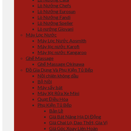
Lò Nướng Chefs
Lò Nướng Eurosun
Lò Nướng Fandi
Lò Nướng Spelier
Lò nướng Giovani
Máy Lọc Nước
Máy Lọc Nước Aosmith
Máy lọc nước Karofi
Máy lọc nước Kangaroo
Ghế Massage
Ghế Massage Okinawa
Đồ Gia Dụng Và Phụ Kiện Tủ Bếp
Nồi chiên không dầu
Bộ Nồi
Máy sấy bát
Máy Xịt Rửa Xe Mini
Quạt Điều Hòa
Phụ Kiện Tủ Bếp
Bản Lề
Giá Bát Nâng Hạ Di Động
Giá Chai Lọ, Dao Thớt, Gia Vị
Giá Góc Xoay Liên Hoàn