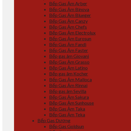
Bếp Gas Âm Arber
Bếp Gas Âm Binova
Bếp Gas Âm Blueger
Bếp Gas Âm Canzy
Bếp Gas Âm Chefs
Bếp Gas Âm Electrolux
Bếp Gas Âm Eurosun
Bếp Gas Âm Fandi
Bếp Gas Âm Faster
Bếp gas âm Giovani
Bếp Gas Âm Grasso
Bếp Gas Âm Latino
Bếp gas âm Kocher
Bếp Gas Âm Malloca
Bếp Gas Âm Rinnai
Bếp gas âm Sevilla
Bếp Gas Âm Sakura
Bếp Gas Âm Sunhouse
Bếp Gas Âm Taka
Bếp Gas Âm Teka
Bếp Gas Dương
Bếp Gas Goldsun