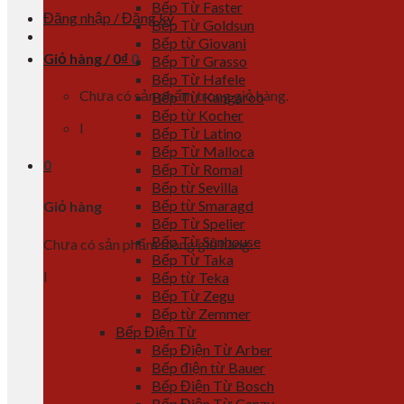
Bếp Từ Faster
Đăng nhập / Đăng ký
Bếp Từ Goldsun
Bếp từ Giovani
Giỏ hàng /
0
₫
0
Bếp Từ Grasso
Bếp Từ Hafele
Chưa có sản phẩm trong giỏ hàng.
Bếp Từ Kangaroo
Bếp từ Kocher
l
Bếp Từ Latino
Bếp Từ Malloca
0
Bếp Từ Romal
Bếp từ Sevilla
Bếp từ Smaragd
Giỏ hàng
Bếp Từ Spelier
Bếp Từ Sunhouse
Chưa có sản phẩm trong giỏ hàng.
Bếp Từ Taka
l
Bếp từ Teka
Bếp Từ Zegu
Bếp từ Zemmer
Bếp Điện Từ
Bếp Điện Từ Arber
Bếp điện từ Bauer
Bếp Điện Từ Bosch
Bếp Điện Từ Canzy