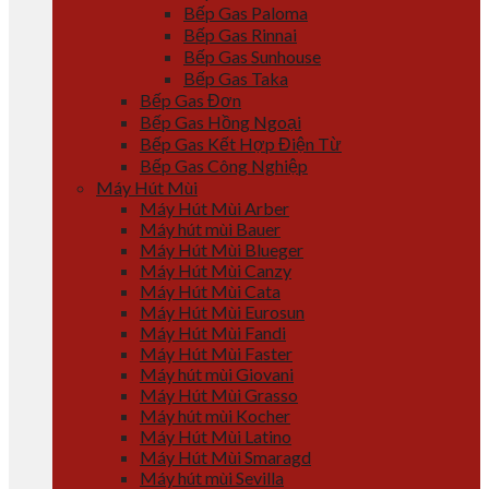
Bếp Gas Paloma
Bếp Gas Rinnai
Bếp Gas Sunhouse
Bếp Gas Taka
Bếp Gas Đơn
Bếp Gas Hồng Ngoại
Bếp Gas Kết Hợp Điện Từ
Bếp Gas Công Nghiệp
Máy Hút Mùi
Máy Hút Mùi Arber
Máy hút mùi Bauer
Máy Hút Mùi Blueger
Máy Hút Mùi Canzy
Máy Hút Mùi Cata
Máy Hút Mùi Eurosun
Máy Hút Mùi Fandi
Máy Hút Mùi Faster
Máy hút mùi Giovani
Máy Hút Mùi Grasso
Máy hút mùi Kocher
Máy Hút Mùi Latino
Máy Hút Mùi Smaragd
Máy hút mùi Sevilla