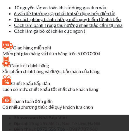
10 nguyên tắc an toàn khi sử dụng gas đun nấu
6 vấn đề thường gặp nhất khi sử dụng bếp điện từ
16 cách phòng tránh những mối nguy hiểm từ nhà bếp
Cách làm bánh Trung thu nướng nhân thập cẩm tại nhà
Cách làm gà bó xôi chiên cực ngon !
Giao hàng miễn phí
Miễn phí giao hàng với đơn hàng trên 5.000.000đ
Cam kết chính hãng
Sản phẩm chính hãng và được bảo hành của hãng
Chiết khấu hấp dẫn
Luôn có mức chiết khấu tốt nhất cho khách hàng
Thanh toán đơn giản
Có nhiều phương thức để quý khách lựa chọn
Showroom Nhà Bếp Việt
Địa chỉ:
26 ngõ 59 Mễ Trì, Nam Từ Liêm, Hà Nội
0972 556 706
- 0987 787 960
Điện thoại: