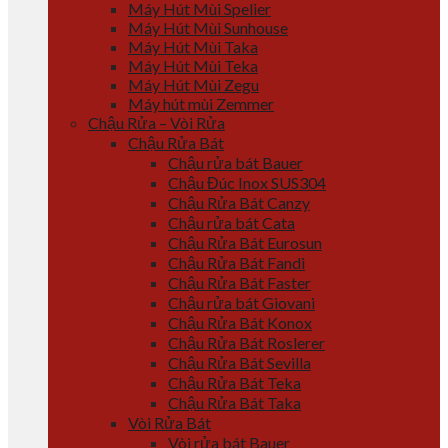
Máy Hút Mùi Spelier
Máy Hút Mùi Sunhouse
Máy Hút Mùi Taka
Máy Hút Mùi Teka
Máy Hút Mùi Zegu
Máy hút mùi Zemmer
Chậu Rửa – Vòi Rửa
Chậu Rửa Bát
Chậu rửa bát Bauer
Chậu Đúc Inox SUS304
Chậu Rửa Bát Canzy
Chậu rửa bát Cata
Chậu Rửa Bát Eurosun
Chậu Rửa Bát Fandi
Chậu Rửa Bát Faster
Chậu rửa bát Giovani
Chậu Rửa Bát Konox
Chậu Rửa Bát Roslerer
Chậu Rửa Bát Sevilla
Chậu Rửa Bát Teka
Chậu Rửa Bát Taka
Vòi Rửa Bát
Vòi rửa bát Bauer