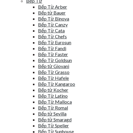
Bếp Từ
Bếp Từ Arber
Bếp từ Bauer
Bếp Từ Binova
Bếp Từ Canzy
Bếp Từ Cata
Bếp Từ Chefs
Bếp Từ Eurosun
Bếp Từ Fandi
Bếp Từ Faster
Bếp Từ Goldsun
Bếp từ Giovani
Bếp Từ Grasso
Bếp Từ Hafele
Bếp Từ Kangaroo
Bếp từ Kocher
Bếp Từ Latino
Bếp Từ Malloca
Bếp Từ Romal
Bếp từ Sevilla
Bếp từ Smaragd
Bếp Từ Spelier
Bếp Từ Sunhouse