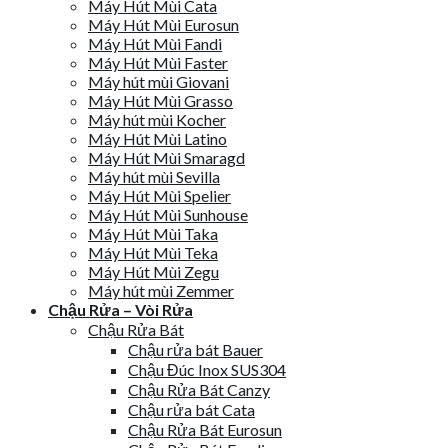
Máy Hút Mùi Cata
Máy Hút Mùi Eurosun
Máy Hút Mùi Fandi
Máy Hút Mùi Faster
Máy hút mùi Giovani
Máy Hút Mùi Grasso
Máy hút mùi Kocher
Máy Hút Mùi Latino
Máy Hút Mùi Smaragd
Máy hút mùi Sevilla
Máy Hút Mùi Spelier
Máy Hút Mùi Sunhouse
Máy Hút Mùi Taka
Máy Hút Mùi Teka
Máy Hút Mùi Zegu
Máy hút mùi Zemmer
Chậu Rửa – Vòi Rửa
Chậu Rửa Bát
Chậu rửa bát Bauer
Chậu Đúc Inox SUS304
Chậu Rửa Bát Canzy
Chậu rửa bát Cata
Chậu Rửa Bát Eurosun