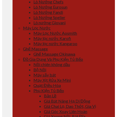
Lò Nướng Chefs
Lò Nướng Eurosun
Lò Nướng Fandi
Lò Nướng Spelier
Lò nướng Giovani
Máy Lọc Nước
Máy Lọc Nước Aosmith
Máy lọc nước Karofi
Máy lọc nước Kangaroo
Ghế Massage
Ghế Massage Okinawa
Đồ Gia Dụng Và Phụ Kiện Tủ Bếp
Nồi chiên không dầu
Bộ Nồi
Máy sấy bát
Máy Xịt Rửa Xe Mini
Quạt Điều Hòa
Phụ Kiện Tủ Bếp
Bản Lề
Giá Bát Nâng Hạ Di Động
Giá Chai Lọ, Dao Thớt, Gia Vị
Giá Góc Xoay Liên Hoàn
Giá Xoong Nồi, Bát Đĩa