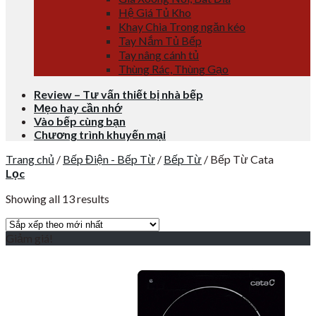
Hệ Giá Tủ Kho
Khay Chia Trong ngăn kéo
Tay Nắm Tủ Bếp
Tay nâng cánh tủ
Thùng Rác, Thùng Gạo
Review – Tư vấn thiết bị nhà bếp
Mẹo hay cần nhớ
Vào bếp cùng bạn
Chương trình khuyến mại
Trang chủ
/
Bếp Điện - Bếp Từ
/
Bếp Từ
/
Bếp Từ Cata
Lọc
Showing all 13 results
Giảm giá!