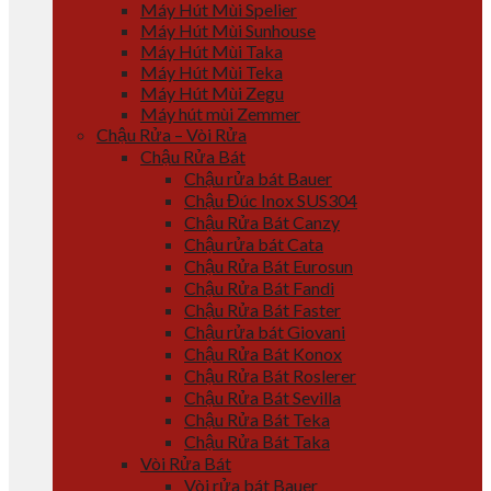
Máy Hút Mùi Spelier
Máy Hút Mùi Sunhouse
Máy Hút Mùi Taka
Máy Hút Mùi Teka
Máy Hút Mùi Zegu
Máy hút mùi Zemmer
Chậu Rửa – Vòi Rửa
Chậu Rửa Bát
Chậu rửa bát Bauer
Chậu Đúc Inox SUS304
Chậu Rửa Bát Canzy
Chậu rửa bát Cata
Chậu Rửa Bát Eurosun
Chậu Rửa Bát Fandi
Chậu Rửa Bát Faster
Chậu rửa bát Giovani
Chậu Rửa Bát Konox
Chậu Rửa Bát Roslerer
Chậu Rửa Bát Sevilla
Chậu Rửa Bát Teka
Chậu Rửa Bát Taka
Vòi Rửa Bát
Vòi rửa bát Bauer