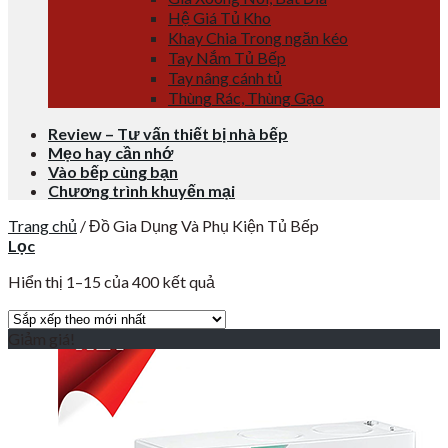
Hệ Giá Tủ Kho
Khay Chia Trong ngăn kéo
Tay Nắm Tủ Bếp
Tay nâng cánh tủ
Thùng Rác, Thùng Gạo
Review – Tư vấn thiết bị nhà bếp
Mẹo hay cần nhớ
Vào bếp cùng bạn
Chương trình khuyến mại
Trang chủ
/
Đồ Gia Dụng Và Phụ Kiện Tủ Bếp
Lọc
Hiển thị 1–15 của 400 kết quả
Giảm giá!