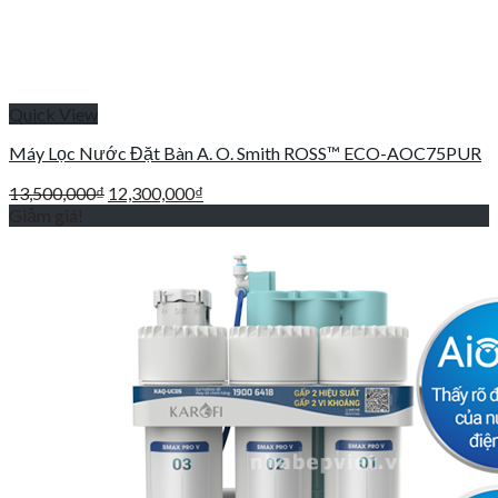
Quick View
Máy Lọc Nước Đặt Bàn A. O. Smith ROSS™ ECO-AOC75PUR
Giá
Giá
13,500,000
₫
12,300,000
₫
gốc
hiện
Giảm giá!
là:
tại
13,500,000₫.
là:
12,300,000₫.