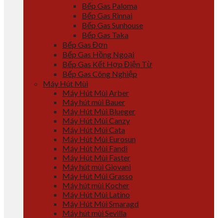
Bếp Gas Paloma
Bếp Gas Rinnai
Bếp Gas Sunhouse
Bếp Gas Taka
Bếp Gas Đơn
Bếp Gas Hồng Ngoại
Bếp Gas Kết Hợp Điện Từ
Bếp Gas Công Nghiệp
Máy Hút Mùi
Máy Hút Mùi Arber
Máy hút mùi Bauer
Máy Hút Mùi Blueger
Máy Hút Mùi Canzy
Máy Hút Mùi Cata
Máy Hút Mùi Eurosun
Máy Hút Mùi Fandi
Máy Hút Mùi Faster
Máy hút mùi Giovani
Máy Hút Mùi Grasso
Máy hút mùi Kocher
Máy Hút Mùi Latino
Máy Hút Mùi Smaragd
Máy hút mùi Sevilla