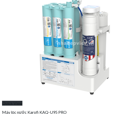
6,400,000₫.
Quick View
Máy lọc nước Karofi KAQ-U95 PRO