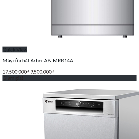
Quick View
Máy rửa bát Arber AB-MRB14A
Giá
Giá
17,500,000
₫
9,500,000
₫
gốc
hiện
Giảm giá!
là:
tại
17,500,000₫.
là:
9,500,000₫.