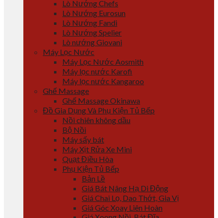
Lò Nướng Chefs
Lò Nướng Eurosun
Lò Nướng Fandi
Lò Nướng Spelier
Lò nướng Giovani
Máy Lọc Nước
Máy Lọc Nước Aosmith
Máy lọc nước Karofi
Máy lọc nước Kangaroo
Ghế Massage
Ghế Massage Okinawa
Đồ Gia Dụng Và Phụ Kiện Tủ Bếp
Nồi chiên không dầu
Bộ Nồi
Máy sấy bát
Máy Xịt Rửa Xe Mini
Quạt Điều Hòa
Phụ Kiện Tủ Bếp
Bản Lề
Giá Bát Nâng Hạ Di Động
Giá Chai Lọ, Dao Thớt, Gia Vị
Giá Góc Xoay Liên Hoàn
Giá Xoong Nồi, Bát Đĩa