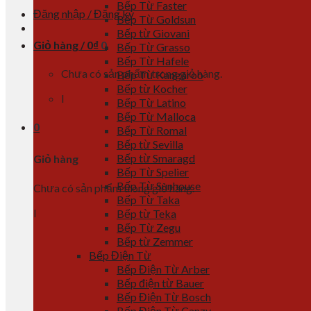
Bếp Từ Faster
Đăng nhập / Đăng ký
Bếp Từ Goldsun
Bếp từ Giovani
Giỏ hàng /
0
₫
0
Bếp Từ Grasso
Bếp Từ Hafele
Chưa có sản phẩm trong giỏ hàng.
Bếp Từ Kangaroo
Bếp từ Kocher
l
Bếp Từ Latino
Bếp Từ Malloca
0
Bếp Từ Romal
Bếp từ Sevilla
Bếp từ Smaragd
Giỏ hàng
Bếp Từ Spelier
Bếp Từ Sunhouse
Chưa có sản phẩm trong giỏ hàng.
Bếp Từ Taka
l
Bếp từ Teka
Bếp Từ Zegu
Bếp từ Zemmer
Bếp Điện Từ
Bếp Điện Từ Arber
Bếp điện từ Bauer
Bếp Điện Từ Bosch
Bếp Điện Từ Canzy