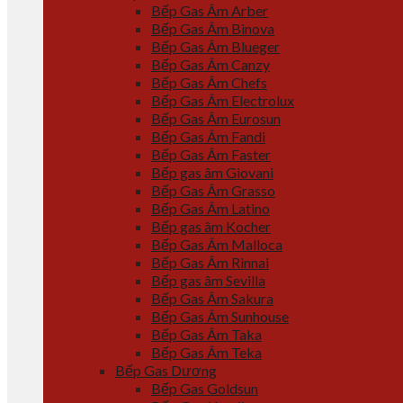
Bếp Gas Âm Arber
Bếp Gas Âm Binova
Bếp Gas Âm Blueger
Bếp Gas Âm Canzy
Bếp Gas Âm Chefs
Bếp Gas Âm Electrolux
Bếp Gas Âm Eurosun
Bếp Gas Âm Fandi
Bếp Gas Âm Faster
Bếp gas âm Giovani
Bếp Gas Âm Grasso
Bếp Gas Âm Latino
Bếp gas âm Kocher
Bếp Gas Âm Malloca
Bếp Gas Âm Rinnai
Bếp gas âm Sevilla
Bếp Gas Âm Sakura
Bếp Gas Âm Sunhouse
Bếp Gas Âm Taka
Bếp Gas Âm Teka
Bếp Gas Dương
Bếp Gas Goldsun