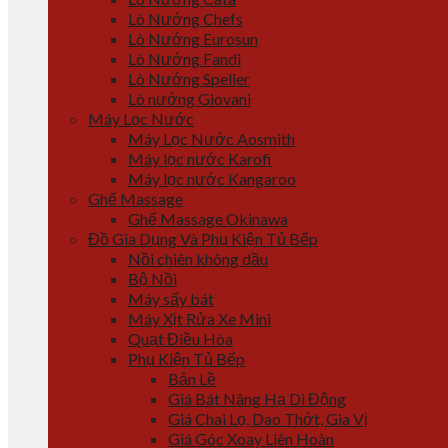
Lò Nướng Chefs
Lò Nướng Eurosun
Lò Nướng Fandi
Lò Nướng Spelier
Lò nướng Giovani
Máy Lọc Nước
Máy Lọc Nước Aosmith
Máy lọc nước Karofi
Máy lọc nước Kangaroo
Ghế Massage
Ghế Massage Okinawa
Đồ Gia Dụng Và Phụ Kiện Tủ Bếp
Nồi chiên không dầu
Bộ Nồi
Máy sấy bát
Máy Xịt Rửa Xe Mini
Quạt Điều Hòa
Phụ Kiện Tủ Bếp
Bản Lề
Giá Bát Nâng Hạ Di Động
Giá Chai Lọ, Dao Thớt, Gia Vị
Giá Góc Xoay Liên Hoàn