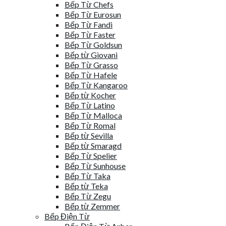
Bếp Từ Chefs
Bếp Từ Eurosun
Bếp Từ Fandi
Bếp Từ Faster
Bếp Từ Goldsun
Bếp từ Giovani
Bếp Từ Grasso
Bếp Từ Hafele
Bếp Từ Kangaroo
Bếp từ Kocher
Bếp Từ Latino
Bếp Từ Malloca
Bếp Từ Romal
Bếp từ Sevilla
Bếp từ Smaragd
Bếp Từ Spelier
Bếp Từ Sunhouse
Bếp Từ Taka
Bếp từ Teka
Bếp Từ Zegu
Bếp từ Zemmer
Bếp Điện Từ