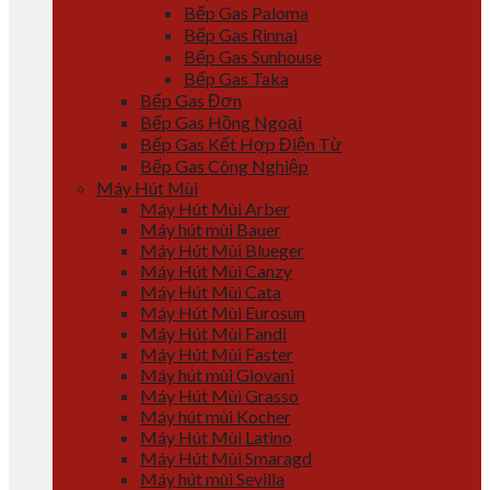
Bếp Gas Paloma
Bếp Gas Rinnai
Bếp Gas Sunhouse
Bếp Gas Taka
Bếp Gas Đơn
Bếp Gas Hồng Ngoại
Bếp Gas Kết Hợp Điện Từ
Bếp Gas Công Nghiệp
Máy Hút Mùi
Máy Hút Mùi Arber
Máy hút mùi Bauer
Máy Hút Mùi Blueger
Máy Hút Mùi Canzy
Máy Hút Mùi Cata
Máy Hút Mùi Eurosun
Máy Hút Mùi Fandi
Máy Hút Mùi Faster
Máy hút mùi Giovani
Máy Hút Mùi Grasso
Máy hút mùi Kocher
Máy Hút Mùi Latino
Máy Hút Mùi Smaragd
Máy hút mùi Sevilla