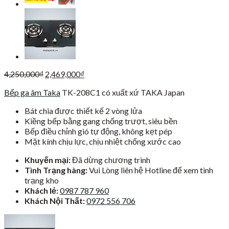
Giá
Giá
4,250,000
₫
2,469,000
₫
gốc
hiện
Bếp ga âm Taka
TK-208C1 có xuất xứ TAKA Japan
là:
tại
4,250,000₫.
là:
Bát chia được thiết kế 2 vòng lửa
2,469,000₫.
Kiềng bếp bằng gang chống trượt, siêu bền
Bếp điều chỉnh gió tự động, không kẹt pép
Mặt kính chịu lực, chịu nhiệt chống xước cao
Khuyến mại:
Đã dừng chương trình
Tình Trạng hàng:
Vui Lòng liên hệ Hotline để xem tình
trạng kho
Khách lẻ:
0987 787 960
Khách Nội Thất:
0972 556 706