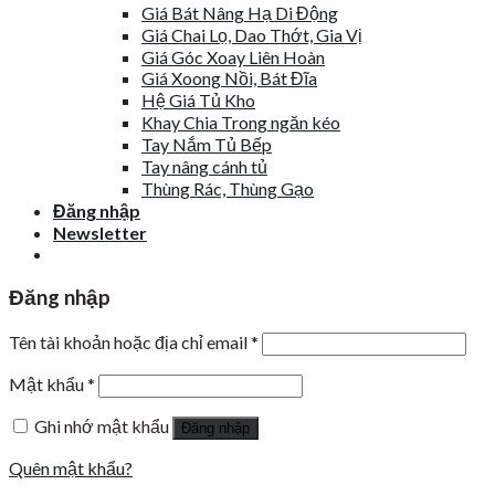
Giá Bát Nâng Hạ Di Động
Giá Chai Lọ, Dao Thớt, Gia Vị
Giá Góc Xoay Liên Hoàn
Giá Xoong Nồi, Bát Đĩa
Hệ Giá Tủ Kho
Khay Chia Trong ngăn kéo
Tay Nắm Tủ Bếp
Tay nâng cánh tủ
Thùng Rác, Thùng Gạo
Đăng nhập
Newsletter
Đăng nhập
Tên tài khoản hoặc địa chỉ email
*
Mật khẩu
*
Ghi nhớ mật khẩu
Đăng nhập
Quên mật khẩu?