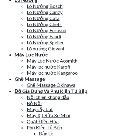
Lò Nướng Bosch
Lò Nướng Canzy
Lò Nướng Cata
Lò Nướng Chefs
Lò Nướng Eurosun
Lò Nướng Fandi
Lò Nướng Spelier
Lò nướng Giovani
Máy Lọc Nước
Máy Lọc Nước Aosmith
Máy lọc nước Karofi
Máy lọc nước Kangaroo
Ghế Massage
Ghế Massage Okinawa
Đồ Gia Dụng Và Phụ Kiện Tủ Bếp
Nồi chiên không dầu
Bộ Nồi
Máy sấy bát
Máy Xịt Rửa Xe Mini
Quạt Điều Hòa
Phụ Kiện Tủ Bếp
Bản Lề