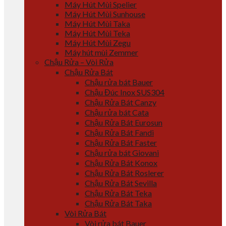
Máy Hút Mùi Spelier
Máy Hút Mùi Sunhouse
Máy Hút Mùi Taka
Máy Hút Mùi Teka
Máy Hút Mùi Zegu
Máy hút mùi Zemmer
Chậu Rửa – Vòi Rửa
Chậu Rửa Bát
Chậu rửa bát Bauer
Chậu Đúc Inox SUS304
Chậu Rửa Bát Canzy
Chậu rửa bát Cata
Chậu Rửa Bát Eurosun
Chậu Rửa Bát Fandi
Chậu Rửa Bát Faster
Chậu rửa bát Giovani
Chậu Rửa Bát Konox
Chậu Rửa Bát Roslerer
Chậu Rửa Bát Sevilla
Chậu Rửa Bát Teka
Chậu Rửa Bát Taka
Vòi Rửa Bát
Vòi rửa bát Bauer