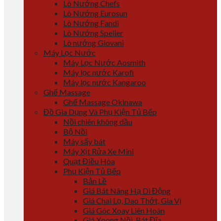
Lò Nướng Chefs
Lò Nướng Eurosun
Lò Nướng Fandi
Lò Nướng Spelier
Lò nướng Giovani
Máy Lọc Nước
Máy Lọc Nước Aosmith
Máy lọc nước Karofi
Máy lọc nước Kangaroo
Ghế Massage
Ghế Massage Okinawa
Đồ Gia Dụng Và Phụ Kiện Tủ Bếp
Nồi chiên không dầu
Bộ Nồi
Máy sấy bát
Máy Xịt Rửa Xe Mini
Quạt Điều Hòa
Phụ Kiện Tủ Bếp
Bản Lề
Giá Bát Nâng Hạ Di Động
Giá Chai Lọ, Dao Thớt, Gia Vị
Giá Góc Xoay Liên Hoàn
Giá Xoong Nồi, Bát Đĩa