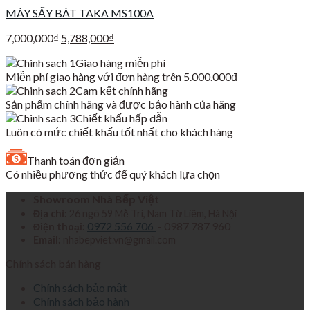
MÁY SẤY BÁT TAKA MS100A
Giá
Giá
7,000,000
₫
5,788,000
₫
gốc
hiện
Giao hàng miễn phí
là:
tại
Miễn phí giao hàng với đơn hàng trên 5.000.000đ
7,000,000₫.
là:
Cam kết chính hãng
5,788,000₫.
Sản phẩm chính hãng và được bảo hành của hãng
Chiết khấu hấp dẫn
Luôn có mức chiết khấu tốt nhất cho khách hàng
Thanh toán đơn giản
Có nhiều phương thức để quý khách lựa chọn
Showroom Nhà Bếp Việt
Địa chỉ:
26 ngõ 59 Mễ Trì, Nam Từ Liêm, Hà Nội
0972 556 706
- 0987 787 960
Điện thoại:
Email:
nhabepviet.vn@gmail.com
Chính sách bán hàng
Chính sách bảo mật
Chính sách bảo hành