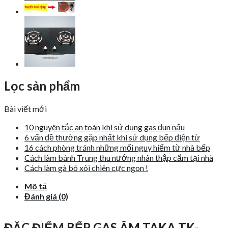
Lọc sản phẩm
Bài viết mới
10 nguyên tắc an toàn khi sử dụng gas đun nấu
6 vấn đề thường gặp nhất khi sử dụng bếp điện từ
16 cách phòng tránh những mối nguy hiểm từ nhà bếp
Cách làm bánh Trung thu nướng nhân thập cẩm tại nhà
Cách làm gà bó xôi chiên cực ngon !
Mô tả
Đánh giá (0)
ĐẶC ĐIỂM
BẾP GAS ÂM TAKA
TK-