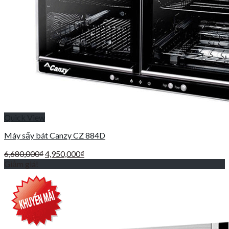
Quick View
Máy sấy bát Canzy CZ 884D
Giá
Giá
6,680,000
₫
4,950,000
₫
gốc
hiện
Giảm giá!
là:
tại
6,680,000₫.
là:
4,950,000₫.