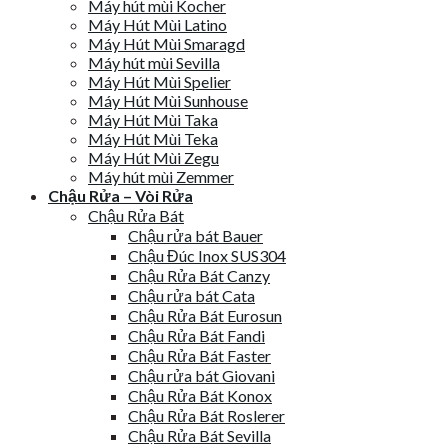
Máy hút mùi Kocher
Máy Hút Mùi Latino
Máy Hút Mùi Smaragd
Máy hút mùi Sevilla
Máy Hút Mùi Spelier
Máy Hút Mùi Sunhouse
Máy Hút Mùi Taka
Máy Hút Mùi Teka
Máy Hút Mùi Zegu
Máy hút mùi Zemmer
Chậu Rửa – Vòi Rửa
Chậu Rửa Bát
Chậu rửa bát Bauer
Chậu Đúc Inox SUS304
Chậu Rửa Bát Canzy
Chậu rửa bát Cata
Chậu Rửa Bát Eurosun
Chậu Rửa Bát Fandi
Chậu Rửa Bát Faster
Chậu rửa bát Giovani
Chậu Rửa Bát Konox
Chậu Rửa Bát Roslerer
Chậu Rửa Bát Sevilla