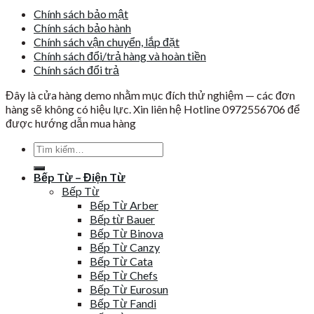
Chính sách bảo mật
Chính sách bảo hành
Chính sách vận chuyển, lắp đặt
Chính sách đổi/trả hàng và hoàn tiền
Chính sách đổi trả
Đây là cửa hàng demo nhằm mục đích thử nghiệm — các đơn
hàng sẽ không có hiệu lực. Xin liên hệ Hotline 0972556706 để
được hướng dẫn mua hàng
Tìm
kiếm:
Bếp Từ – Điện Từ
Bếp Từ
Bếp Từ Arber
Bếp từ Bauer
Bếp Từ Binova
Bếp Từ Canzy
Bếp Từ Cata
Bếp Từ Chefs
Bếp Từ Eurosun
Bếp Từ Fandi