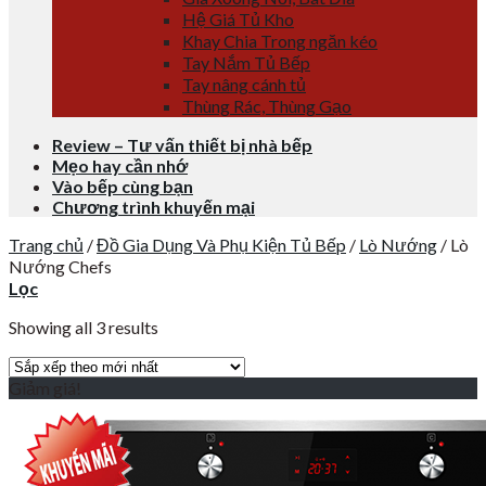
Hệ Giá Tủ Kho
Khay Chia Trong ngăn kéo
Tay Nắm Tủ Bếp
Tay nâng cánh tủ
Thùng Rác, Thùng Gạo
Review – Tư vấn thiết bị nhà bếp
Mẹo hay cần nhớ
Vào bếp cùng bạn
Chương trình khuyến mại
Trang chủ
/
Đồ Gia Dụng Và Phụ Kiện Tủ Bếp
/
Lò Nướng
/
Lò
Nướng Chefs
Lọc
Showing all 3 results
Giảm giá!