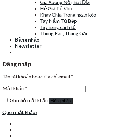
Giá Xoong Nồi, Bát Đĩa
Hệ Giá Tủ Kho
Khay Chia Trong ngăn kéo
Tay Nắm Tủ Bếp
Tay nâng cánh tủ
Thùng Rác, Thùng Gạo
Đăng nhập
Newsletter
Đăng nhập
Tên tài khoản hoặc địa chỉ email
*
Mật khẩu
*
Ghi nhớ mật khẩu
Đăng nhập
Quên mật khẩu?