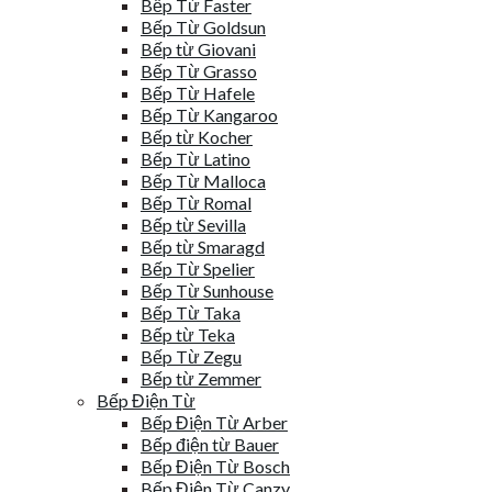
Bếp Từ Faster
Bếp Từ Goldsun
Bếp từ Giovani
Bếp Từ Grasso
Bếp Từ Hafele
Bếp Từ Kangaroo
Bếp từ Kocher
Bếp Từ Latino
Bếp Từ Malloca
Bếp Từ Romal
Bếp từ Sevilla
Bếp từ Smaragd
Bếp Từ Spelier
Bếp Từ Sunhouse
Bếp Từ Taka
Bếp từ Teka
Bếp Từ Zegu
Bếp từ Zemmer
Bếp Điện Từ
Bếp Điện Từ Arber
Bếp điện từ Bauer
Bếp Điện Từ Bosch
Bếp Điện Từ Canzy