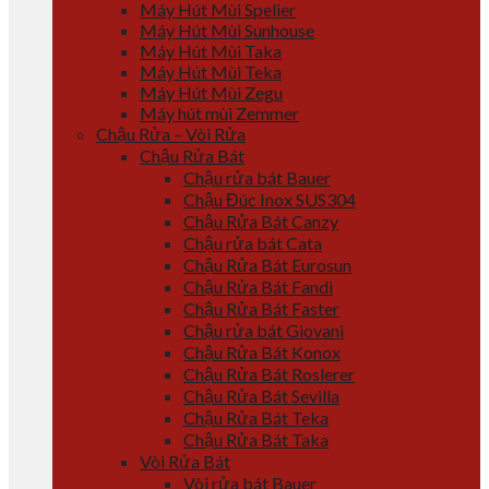
Máy Hút Mùi Spelier
Máy Hút Mùi Sunhouse
Máy Hút Mùi Taka
Máy Hút Mùi Teka
Máy Hút Mùi Zegu
Máy hút mùi Zemmer
Chậu Rửa – Vòi Rửa
Chậu Rửa Bát
Chậu rửa bát Bauer
Chậu Đúc Inox SUS304
Chậu Rửa Bát Canzy
Chậu rửa bát Cata
Chậu Rửa Bát Eurosun
Chậu Rửa Bát Fandi
Chậu Rửa Bát Faster
Chậu rửa bát Giovani
Chậu Rửa Bát Konox
Chậu Rửa Bát Roslerer
Chậu Rửa Bát Sevilla
Chậu Rửa Bát Teka
Chậu Rửa Bát Taka
Vòi Rửa Bát
Vòi rửa bát Bauer