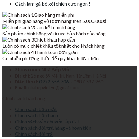
Cách làm gà bó xôi chiên cực ngon !
Giao hàng miễn phí
Miễn phí giao hàng với đơn hàng trên 5.000.000đ
Cam kết chính hãng
Sản phẩm chính hãng và được bảo hành của hãng
Chiết khấu hấp dẫn
Luôn có mức chiết khấu tốt nhất cho khách hàng
Thanh toán đơn giản
Có nhiều phương thức để quý khách lựa chọn
Showroom Nhà Bếp Việt
Địa chỉ:
26 ngõ 59 Mễ Trì, Nam Từ Liêm, Hà Nội
0972 556 706
- 0987 787 960
Điện thoại:
Email:
nhabepviet.vn@gmail.com
Chính sách bán hàng
Chính sách bảo mật
Chính sách bảo hành
Chính sách vận chuyển, lắp đặt
Chính sách đổi/trả hàng và hoàn tiền
Chính sách đổi trả