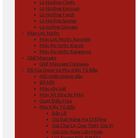
Lò Nướng Chefs
Lò Nướng Eurosun
Lò Nướng Fandi
Lò Nướng Spelier
Lò nướng Giovani
Máy Lọc Nước
Máy Lọc Nước Aosmith
Máy lọc nước Karofi
Máy lọc nước Kangaroo
Ghế Massage
Ghế Massage Okinawa
Đồ Gia Dụng Và Phụ Kiện Tủ Bếp
Nồi chiên không dầu
Bộ Nồi
Máy sấy bát
Máy Xịt Rửa Xe Mini
Quạt Điều Hòa
Phụ Kiện Tủ Bếp
Bản Lề
Giá Bát Nâng Hạ Di Động
Giá Chai Lọ, Dao Thớt, Gia Vị
Giá Góc Xoay Liên Hoàn
Giá Xoong Nồi, Bát Đĩa