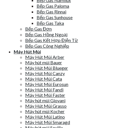
Bếp Gas Namilux
Bếp Gas Paloma
Bếp Gas Rinnai
Bếp Gas Sunhouse
Bếp Gas Taka
Bếp Gas Đơn
Bếp Gas Hồng Ngoại
Bếp Gas Kết Hợp Điện Từ
Bếp Gas Công Nghiệp
Máy Hút Mùi
Máy Hút Mùi Arber
Máy hút mùi Bauer
Máy Hút Mùi Blueger
Máy Hút Mùi Canzy
Máy Hút Mùi Cata
Máy Hút Mùi Eurosun
Máy Hút Mùi Fandi
Máy Hút Mùi Faster
Máy hút mùi Giovani
Máy Hút Mùi Grasso
Máy hút mùi Kocher
Máy Hút Mùi Latino
Máy Hút Mùi Smaragd
Máy hút mùi Sevilla