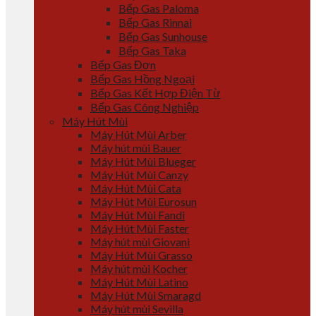
Bếp Gas Paloma
Bếp Gas Rinnai
Bếp Gas Sunhouse
Bếp Gas Taka
Bếp Gas Đơn
Bếp Gas Hồng Ngoại
Bếp Gas Kết Hợp Điện Từ
Bếp Gas Công Nghiệp
Máy Hút Mùi
Máy Hút Mùi Arber
Máy hút mùi Bauer
Máy Hút Mùi Blueger
Máy Hút Mùi Canzy
Máy Hút Mùi Cata
Máy Hút Mùi Eurosun
Máy Hút Mùi Fandi
Máy Hút Mùi Faster
Máy hút mùi Giovani
Máy Hút Mùi Grasso
Máy hút mùi Kocher
Máy Hút Mùi Latino
Máy Hút Mùi Smaragd
Máy hút mùi Sevilla