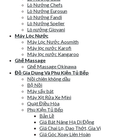
Lò Nướng Chefs
Lò Nướng Eurosun
Lò Nướng Fandi
Lò Nướng Spelier
Lò nướng Giovani
Máy Lọc Nước
Máy Lọc Nước Aosmith
Máy lọc nước Karofi
Máy lọc nước Kangaroo
Ghế Massage
Ghế Massage Okinawa
Đồ Gia Dụng Và Phụ Kiện Tủ Bếp
Nồi chiên không dầu
Bộ Nồi
Máy sấy bát
Máy Xịt Rửa Xe Mini
Quạt Điều Hòa
Phụ Kiện Tủ Bếp
Bản Lề
Giá Bát Nâng Hạ Di Động
Giá Chai Lọ, Dao Thớt, Gia Vị
Giá Góc Xoay Liên Hoàn