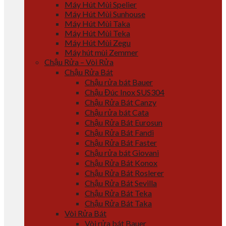
Máy Hút Mùi Spelier
Máy Hút Mùi Sunhouse
Máy Hút Mùi Taka
Máy Hút Mùi Teka
Máy Hút Mùi Zegu
Máy hút mùi Zemmer
Chậu Rửa – Vòi Rửa
Chậu Rửa Bát
Chậu rửa bát Bauer
Chậu Đúc Inox SUS304
Chậu Rửa Bát Canzy
Chậu rửa bát Cata
Chậu Rửa Bát Eurosun
Chậu Rửa Bát Fandi
Chậu Rửa Bát Faster
Chậu rửa bát Giovani
Chậu Rửa Bát Konox
Chậu Rửa Bát Roslerer
Chậu Rửa Bát Sevilla
Chậu Rửa Bát Teka
Chậu Rửa Bát Taka
Vòi Rửa Bát
Vòi rửa bát Bauer