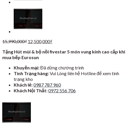
Giá
Giá
15,990,000
₫
12,500,000
₫
gốc
hiện
Tặng Hút mùi & bộ nồi fivestar 5 món vung kính cao cấp khi
là:
tại
mua bếp Eurosun
15,990,000₫.
là:
12,500,000₫.
Khuyến mại:
Đã dừng chương trình
Tình Trạng hàng:
Vui Lòng liên hệ Hotline để xem tình
trạng kho
Khách lẻ:
0987 787 960
Khách Nội Thất:
0972 556 706