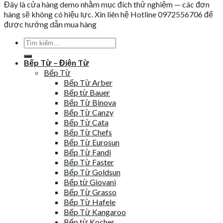
Đây là cửa hàng demo nhằm mục đích thử nghiệm — các đơn
hàng sẽ không có hiệu lực. Xin liên hệ Hotline 0972556706 để
được hướng dẫn mua hàng
Tìm
kiếm:
Bếp Từ – Điện Từ
Bếp Từ
Bếp Từ Arber
Bếp từ Bauer
Bếp Từ Binova
Bếp Từ Canzy
Bếp Từ Cata
Bếp Từ Chefs
Bếp Từ Eurosun
Bếp Từ Fandi
Bếp Từ Faster
Bếp Từ Goldsun
Bếp từ Giovani
Bếp Từ Grasso
Bếp Từ Hafele
Bếp Từ Kangaroo
Bếp từ Kocher