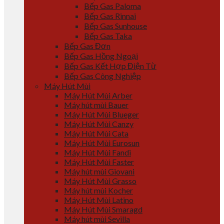
Bếp Gas Paloma
Bếp Gas Rinnai
Bếp Gas Sunhouse
Bếp Gas Taka
Bếp Gas Đơn
Bếp Gas Hồng Ngoại
Bếp Gas Kết Hợp Điện Từ
Bếp Gas Công Nghiệp
Máy Hút Mùi
Máy Hút Mùi Arber
Máy hút mùi Bauer
Máy Hút Mùi Blueger
Máy Hút Mùi Canzy
Máy Hút Mùi Cata
Máy Hút Mùi Eurosun
Máy Hút Mùi Fandi
Máy Hút Mùi Faster
Máy hút mùi Giovani
Máy Hút Mùi Grasso
Máy hút mùi Kocher
Máy Hút Mùi Latino
Máy Hút Mùi Smaragd
Máy hút mùi Sevilla