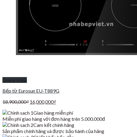
Quick View
Bếp từ Eurosun EU-T889G
Giá
Giá
18,900,000
₫
16,000,000
₫
gốc
hiện
Giao hàng miễn phí
là:
tại
Miễn phí giao hàng với đơn hàng trên 5.000.000đ
18,900,000₫.
là:
Cam kết chính hãng
16,000,000₫.
Sản phẩm chính hãng và được bảo hành của hãng