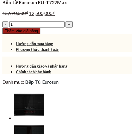
Bếp từ Eurosun EU-T727Max
Giá
Giá
15,990,000
₫
12,500,000
₫
gốc
hiện
Bếp
là:
tại
từ
15,990,000₫.
là:
Thêm vào giỏ hàng
Eurosun
12,500,000₫.
EU-
Hướng dẫn mua hàng
T727Max
Phương thức thanh toán
số
lượng
Hướng dẫn giao và nhận hàng
Chính sách bảo hành
Danh mục:
Bếp Từ Eurosun