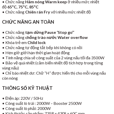
• Chức năng
Hâm nóng Warm keep
ở nhiều mức nhiệt
độ
65ºC, 75ºC, 85ºC
• Chức năng
Chiên rán Fry
với nhiều mức nhiệt độ
CHỨC NĂNG AN TOÀN
• Chức năng
tạm dừng Pause ‘Stop go’’
• Chức năng
chống trào nước Water overflow
• Khóa trẻ em
Child lock
• Chức năng tự động tắt bếp khi không có nồi
• Hẹn giờ giới hạn thời gian hoạt động
• Tính năng chia sẻ công suất của 2 vùng nấu tối đa 3500W
• Bảo vệ quá nhiệt (cảm biến nhiệt độ tích hợp trong từng
vùng nấu)
• Chỉ báo nhiệt dư: Chữ “H” được hiển thị cho mỗi vùng nấu
còn nóng
THÔNG SỐ KỸ THUẬT
• Điện áp: 220V / 50Hz
• Công suất lò trái : 2000W – Booster 2500W
• Công suất lò phải: 2000W
• Kích thước sản phẩm: 735R x 430S x 60C mm