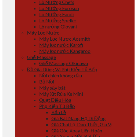
Lò Nướng Chefs
Lò Nướng Eurosun
Lò Nướng Fandi
Lò Nướng Spelier
Lò nướng Giovani
Máy Lọc Nước
Máy Lọc Nước Aosmith
Máy lọc nước Karofi
Máy lọc nước Kangaroo
Ghế Massage
Ghế Massage Okinawa
Đồ Gia Dụng Và Phụ Kiện Tủ Bếp
Nồi chiên không dầu
Bộ Nồi
Máy sấy bát
Máy Xịt Rửa Xe Mini
Quạt Điều Hòa
Phụ Kiện Tủ Bếp
Bản Lề
Giá Bát Nâng Hạ Di Động
Giá Chai Lọ, Dao Thớt, Gia Vị
Giá Góc Xoay Liên Hoàn
Giá Xoong Nồi, Bát Đĩa