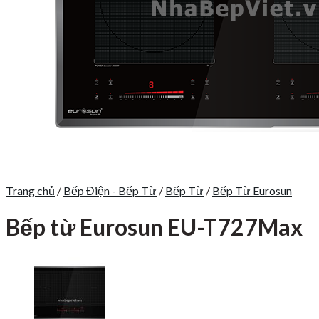
Trang chủ
/
Bếp Điện - Bếp Từ
/
Bếp Từ
/
Bếp Từ Eurosun
Bếp từ Eurosun EU-T727Max