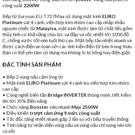
công suất
2200W
Bếp từ Eurosun EU-T727Max sử dụng mặt kính
EURO
Platinum
vát 4 cạnh, viền hợp kim nhôm cao cấp
nhập khẩu
nguyên chiếc từ
Malayisa
, mặt kính được làm từ chất liệu gốm
thủy tinh có khả năng chịu lực va đập và sốc nhiệt tới 1000 độ
C, chống xước tốt nên tuổi thọ cao. Mặt bếp tản nhiệt nhanh và
được cách điện an toàn với các linh kiện điện tử bên trong thân.
Bạn có thể yên tâm sử dụng mà không lo bị bỏng hay điện giật.
ĐẶC TÍNH SẢN PHẨM
• Bếp 2 vùng nấu cảm ứng từ
• Mặt kính
EURO Platinum
vát 4 cạnh bo viền hợp kim nhôm
cao cấp
• Công nghệ biến tần
Bridge INVERTER
thông minh, tiết kiệm
lên tới 35% điện năng
• Chức năng
Booster
siêu nhanh
Max 2500W
• Điều khiển
trượt cảm ứng 9 mức công suất
• Tốc độc tăng nhiệt nhanh gấp 2 lần so với bếp truyền thống
• Tính năng tự nhận diện vùng nấu và vùng nấu chỉ nóng nên khi
có nồi