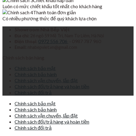
Chiết khấu hấp dẫn
Luôn có mức chiết khấu tốt nhất cho khách hàng
Thanh toán đơn giản
Có nhiều phương thức để quý khách lựa chọn
Showroom Nhà Bếp Việt
Địa chỉ:
26 ngõ 59 Mễ Trì, Nam Từ Liêm, Hà Nội
0972 556 706
- 0987 787 960
Điện thoại:
Email:
nhabepviet.vn@gmail.com
Chính sách bán hàng
Chính sách bảo mật
Chính sách bảo hành
Chính sách vận chuyển, lắp đặt
Chính sách đổi/trả hàng và hoàn tiền
Chính sách đổi trả
Chính sách bảo mật
Chính sách bảo hành
Chính sách vận chuyển, lắp đặt
Chính sách đổi/trả hàng và hoàn tiền
Chính sách đổi trả