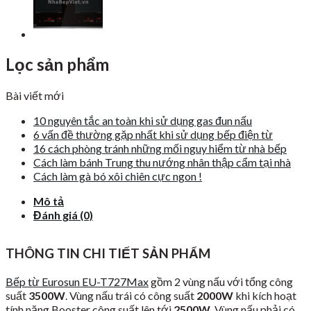
Lọc sản phẩm
Bài viết mới
10 nguyên tắc an toàn khi sử dụng gas đun nấu
6 vấn đề thường gặp nhất khi sử dụng bếp điện từ
16 cách phòng tránh những mối nguy hiểm từ nhà bếp
Cách làm bánh Trung thu nướng nhân thập cẩm tại nhà
Cách làm gà bó xôi chiên cực ngon !
Mô tả
Đánh giá (0)
THÔNG TIN CHI TIẾT SẢN PHẨM
Bếp từ Eurosun EU-T727Max
gồm 2 vùng nấu với tổng công
suất
3500W
. Vùng nấu trái có công suất
2000W
khi kích hoạt
tính năng Booster công suất lên tới
2500W
. Vùng nấu phải có