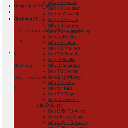
Bếp Từ Faster
Đăng nhập / Đăng ký
Bếp Từ Goldsun
Bếp từ Giovani
Giỏ hàng /
0
₫
0
Bếp Từ Grasso
Bếp Từ Hafele
Chưa có sản phẩm trong giỏ hàng.
Bếp Từ Kangaroo
Bếp từ Kocher
l
Bếp Từ Latino
Bếp Từ Malloca
0
Bếp Từ Romal
Bếp từ Sevilla
Bếp từ Smaragd
Giỏ hàng
Bếp Từ Spelier
Bếp Từ Sunhouse
Chưa có sản phẩm trong giỏ hàng.
Bếp Từ Taka
l
Bếp từ Teka
Bếp Từ Zegu
Bếp từ Zemmer
Bếp Điện Từ
Bếp Điện Từ Arber
Bếp điện từ Bauer
Bếp Điện Từ Bosch
Bếp Điện Từ Canzy