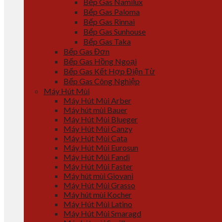
Bếp Gas Namilux
Bếp Gas Paloma
Bếp Gas Rinnai
Bếp Gas Sunhouse
Bếp Gas Taka
Bếp Gas Đơn
Bếp Gas Hồng Ngoại
Bếp Gas Kết Hợp Điện Từ
Bếp Gas Công Nghiệp
Máy Hút Mùi
Máy Hút Mùi Arber
Máy hút mùi Bauer
Máy Hút Mùi Blueger
Máy Hút Mùi Canzy
Máy Hút Mùi Cata
Máy Hút Mùi Eurosun
Máy Hút Mùi Fandi
Máy Hút Mùi Faster
Máy hút mùi Giovani
Máy Hút Mùi Grasso
Máy hút mùi Kocher
Máy Hút Mùi Latino
Máy Hút Mùi Smaragd