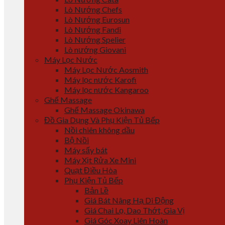
Lò Nướng Chefs
Lò Nướng Eurosun
Lò Nướng Fandi
Lò Nướng Spelier
Lò nướng Giovani
Máy Lọc Nước
Máy Lọc Nước Aosmith
Máy lọc nước Karofi
Máy lọc nước Kangaroo
Ghế Massage
Ghế Massage Okinawa
Đồ Gia Dụng Và Phụ Kiện Tủ Bếp
Nồi chiên không dầu
Bộ Nồi
Máy sấy bát
Máy Xịt Rửa Xe Mini
Quạt Điều Hòa
Phụ Kiện Tủ Bếp
Bản Lề
Giá Bát Nâng Hạ Di Động
Giá Chai Lọ, Dao Thớt, Gia Vị
Giá Góc Xoay Liên Hoàn