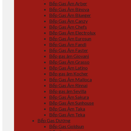
Bếp Gas Âm Arber
Bếp Gas Âm Binova
Bếp Gas Âm Blueger
Bếp Gas Âm Canzy
Bếp Gas Âm Chefs
Bếp Gas Âm Electrolux
Bếp Gas Âm Eurosun
Bếp Gas Âm Fandi
Bếp Gas Âm Faster
Bếp gas âm Giovani
Bếp Gas Âm Grasso
Bếp Gas Âm Latino
Bếp gas âm Kocher
Bếp Gas Âm Malloca
Bếp Gas Âm Rinnai
Bếp gas âm Sevilla
Bếp Gas Âm Sakura
Bếp Gas Âm Sunhouse
Bếp Gas Âm Taka
Bếp Gas Âm Teka
Bếp Gas Dương
Bếp Gas Goldsun