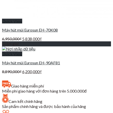
Quick View
Máy hút mùi Eurosun EH-70K08
Giá
Giá
6,950,000
₫
5,838,000
₫
gốc
hiện
Giảm giá!
là:
tại
6,950,000₫.
là:
Quick View
5,838,000₫.
Máy hút mùi Eurosun EH-90AF81
Giá
Giá
8,890,000
₫
6,200,000
₫
gốc
hiện
là:
tại
Giao hàng miễn phí
8,890,000₫.
là:
Miễn phí giao hàng với đơn hàng trên 5.000.000đ
6,200,000₫.
Cam kết chính hãng
Sản phẩm chính hãng và được bảo hành của hãng