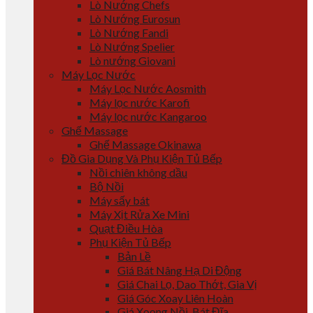
Lò Nướng Chefs
Lò Nướng Eurosun
Lò Nướng Fandi
Lò Nướng Spelier
Lò nướng Giovani
Máy Lọc Nước
Máy Lọc Nước Aosmith
Máy lọc nước Karofi
Máy lọc nước Kangaroo
Ghế Massage
Ghế Massage Okinawa
Đồ Gia Dụng Và Phụ Kiện Tủ Bếp
Nồi chiên không dầu
Bộ Nồi
Máy sấy bát
Máy Xịt Rửa Xe Mini
Quạt Điều Hòa
Phụ Kiện Tủ Bếp
Bản Lề
Giá Bát Nâng Hạ Di Động
Giá Chai Lọ, Dao Thớt, Gia Vị
Giá Góc Xoay Liên Hoàn
Giá Xoong Nồi, Bát Đĩa