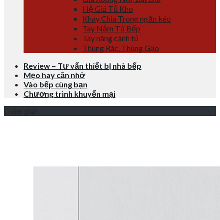
Hệ Giá Tủ Kho
Khay Chia Trong ngăn kéo
Tay Nắm Tủ Bếp
Tay nâng cánh tủ
Thùng Rác, Thùng Gạo
Review – Tư vấn thiết bị nhà bếp
Mẹo hay cần nhớ
Vào bếp cùng bạn
Chương trình khuyến mại
Giảm giá!