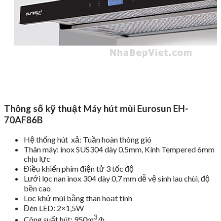
Thông số kỹ thuật Máy hút mùi Eurosun EH-
70AF86B
Hệ thống hút xả: Tuần hoàn thông gió
Thân máy: inox SUS304 dày 0.5mm, Kính Tempered 6mm
chịu lực
Điều khiển phím điện tử 3 tốc độ
Lưới lọc nan inox 304 dày 0,7 mm dễ vệ sinh lau chùi, độ
bền cao
Lọc khử mùi bằng than hoạt tính
Đèn LED: 2×1,5W
3
Công suất hút: 950m
/h