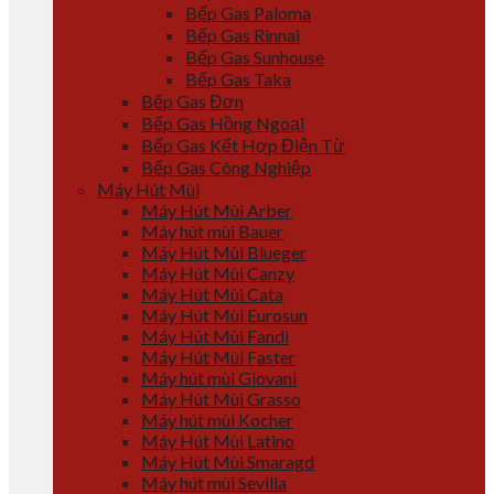
Bếp Gas Paloma
Bếp Gas Rinnai
Bếp Gas Sunhouse
Bếp Gas Taka
Bếp Gas Đơn
Bếp Gas Hồng Ngoại
Bếp Gas Kết Hợp Điện Từ
Bếp Gas Công Nghiệp
Máy Hút Mùi
Máy Hút Mùi Arber
Máy hút mùi Bauer
Máy Hút Mùi Blueger
Máy Hút Mùi Canzy
Máy Hút Mùi Cata
Máy Hút Mùi Eurosun
Máy Hút Mùi Fandi
Máy Hút Mùi Faster
Máy hút mùi Giovani
Máy Hút Mùi Grasso
Máy hút mùi Kocher
Máy Hút Mùi Latino
Máy Hút Mùi Smaragd
Máy hút mùi Sevilla