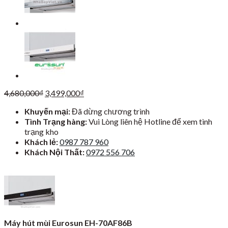
Giá
Giá
4,680,000
₫
3,499,000
₫
gốc
hiện
Khuyến mại:
Đã dừng chương trình
là:
tại
Tình Trạng hàng:
Vui Lòng liên hệ Hotline để xem tình
4,680,000₫.
là:
trạng kho
3,499,000₫.
Khách lẻ:
0987 787 960
Khách Nội Thất:
0972 556 706
Máy hút mùi Eurosun EH-70AF86B