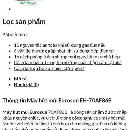
Lọc sản phẩm
Bài viết mới
10 nguyên tắc an toàn khi sử dụng gas đun nấu
6 vấn đề thường gặp nhất khi sử dụng bếp điện từ
16 cách phòng tránh những mối nguy hiểm từ nhà bếp
Cách làm bánh Trung thu nướng nhân thập cẩm tại nhà
Cách làm gà bó xôi chiên cực ngon !
Mô tả
Đánh giá (0)
Thông tin Máy hút mùi Eurosun EH-70AF86B
Máy hút mùi Eurosun
70AF86B là dòng sản phẩm được nhập
khẩu nguyên chiếc, vượt trội trong công nghệ của máy hút mùi.
Model với thiết kế âm tủ phù hợp cho những gia đình có không
gian bếp nhỏ, hoặc muốn sử dụng không gian phía trên máy làm