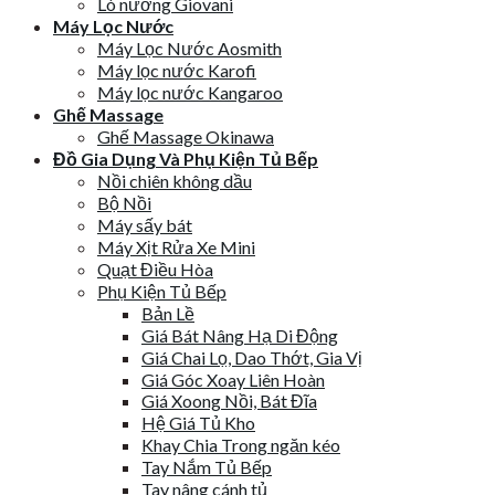
Lò nướng Giovani
Máy Lọc Nước
Máy Lọc Nước Aosmith
Máy lọc nước Karofi
Máy lọc nước Kangaroo
Ghế Massage
Ghế Massage Okinawa
Đồ Gia Dụng Và Phụ Kiện Tủ Bếp
Nồi chiên không dầu
Bộ Nồi
Máy sấy bát
Máy Xịt Rửa Xe Mini
Quạt Điều Hòa
Phụ Kiện Tủ Bếp
Bản Lề
Giá Bát Nâng Hạ Di Động
Giá Chai Lọ, Dao Thớt, Gia Vị
Giá Góc Xoay Liên Hoàn
Giá Xoong Nồi, Bát Đĩa
Hệ Giá Tủ Kho
Khay Chia Trong ngăn kéo
Tay Nắm Tủ Bếp
Tay nâng cánh tủ