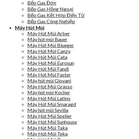
Bếp Gas Đơn
Bếp Gas Hồng Ngoại
Bếp Gas Kết Hợp Điện Từ
Bếp Gas Công Nghiệp
Máy Hút Mùi
Máy Hút Mùi Arber
Máy hút mùi Bauer
Máy Hút Mùi Blueger
Máy Hút Mùi Canzy
Máy Hút Mùi Cata
Máy Hút Mùi Eurosun
Máy Hút Mùi Fandi
Máy Hút Mùi Faster
Máy hút mùi Giovani
Máy Hút Mùi Grasso
Máy hút mùi Kocher
Máy Hút Mùi Latino
Máy Hút Mùi Smaragd
Máy hút mùi Sevilla
Máy Hút Mùi Spelier
Máy Hút Mùi Sunhouse
Máy Hút Mùi Taka
Máy Hút Mùi Teka