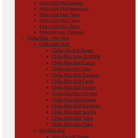
Máy Hút Mùi Spelier
Máy Hút Mùi Sunhouse
Máy Hút Mùi Taka
Máy Hút Mùi Teka
Máy Hút Mùi Zegu
Máy hút mùi Zemmer
Chậu Rửa – Vòi Rửa
Chậu Rửa Bát
Chậu rửa bát Bauer
Chậu Đúc Inox SUS304
Chậu Rửa Bát Canzy
Chậu rửa bát Cata
Chậu Rửa Bát Eurosun
Chậu Rửa Bát Fandi
Chậu Rửa Bát Faster
Chậu rửa bát Giovani
Chậu Rửa Bát Konox
Chậu Rửa Bát Roslerer
Chậu Rửa Bát Sevilla
Chậu Rửa Bát Teka
Chậu Rửa Bát Taka
Vòi Rửa Bát
Vòi rửa bát Bauer