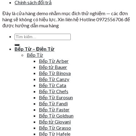
Chính sách đổi trả
Đây là cửa hàng demo nhằm mục đích thử nghiệm — các đơn
hàng sẽ không có hiệu lực. Xin liên hệ Hotline 0972556706 để
được hướng dẫn mua hàng
Tìm
kiếm:
Bếp Từ – Điện Từ
Bếp Từ
Bếp Từ Arber
Bếp từ Bauer
Bếp Từ Binova
Bếp Từ Canzy
Bếp Từ Cata
Bếp Từ Chefs
Bếp Từ Eurosun
Bếp Từ Fandi
Bếp Từ Faster
Bếp Từ Goldsun
Bếp từ Giovani
Bếp Từ Grasso
Bếp Từ Hafele