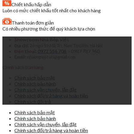
Chiết khấu hấp dẫn
Luôn có mức chiết khấu tốt nhất cho khách hàng
Thanh toán đơn giản
Có nhiều phương thức để quý khách lựa chọn
Showroom Nhà Bếp Việt
Địa chỉ:
26 ngõ 59 Mễ Trì, Nam Từ Liêm, Hà Nội
0972 556 706
- 0987 787 960
Điện thoại:
Email:
nhabepviet.vn@gmail.com
Chính sách bán hàng
Chính sách bảo mật
Chính sách bảo hành
Chính sách vận chuyển, lắp đặt
Chính sách đổi/trả hàng và hoàn tiền
Chính sách đổi trả
Chính sách bảo mật
Chính sách bảo hành
Chính sách vận chuyển, lắp đặt
Chính sách đổi/trả hàng và hoàn tiền