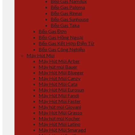
Bếp Gas Namilux
Bếp Gas Paloma
Bếp Gas Rinnai
Bếp Gas Sunhouse
Bếp Gas Taka
Bếp Gas Đơn
Bếp Gas Hồng Ngoại
Bếp Gas Kết Hợp Điện Từ
Bếp Gas Công Nghiệp
Máy Hút Mùi
Máy Hút Mùi Arber
Máy hút mùi Bauer
Máy Hút Mùi Blueger
Máy Hút Mùi Canzy
Máy Hút Mùi Cata
Máy Hút Mùi Eurosun
Máy Hút Mùi Fandi
Máy Hút Mùi Faster
Máy hút mùi Giovani
Máy Hút Mùi Grasso
Máy hút mùi Kocher
Máy Hút Mùi Latino
Máy Hút Mùi Smaragd