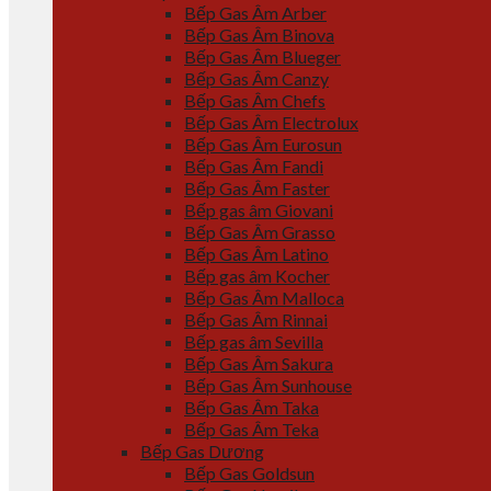
Bếp Gas Âm Arber
Bếp Gas Âm Binova
Bếp Gas Âm Blueger
Bếp Gas Âm Canzy
Bếp Gas Âm Chefs
Bếp Gas Âm Electrolux
Bếp Gas Âm Eurosun
Bếp Gas Âm Fandi
Bếp Gas Âm Faster
Bếp gas âm Giovani
Bếp Gas Âm Grasso
Bếp Gas Âm Latino
Bếp gas âm Kocher
Bếp Gas Âm Malloca
Bếp Gas Âm Rinnai
Bếp gas âm Sevilla
Bếp Gas Âm Sakura
Bếp Gas Âm Sunhouse
Bếp Gas Âm Taka
Bếp Gas Âm Teka
Bếp Gas Dương
Bếp Gas Goldsun