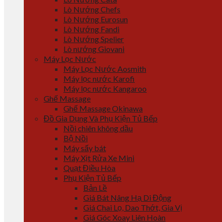
Lò Nướng Chefs
Lò Nướng Eurosun
Lò Nướng Fandi
Lò Nướng Spelier
Lò nướng Giovani
Máy Lọc Nước
Máy Lọc Nước Aosmith
Máy lọc nước Karofi
Máy lọc nước Kangaroo
Ghế Massage
Ghế Massage Okinawa
Đồ Gia Dụng Và Phụ Kiện Tủ Bếp
Nồi chiên không dầu
Bộ Nồi
Máy sấy bát
Máy Xịt Rửa Xe Mini
Quạt Điều Hòa
Phụ Kiện Tủ Bếp
Bản Lề
Giá Bát Nâng Hạ Di Động
Giá Chai Lọ, Dao Thớt, Gia Vị
Giá Góc Xoay Liên Hoàn