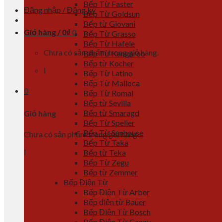
Bếp Từ Faster
Đăng nhập / Đăng ký
Bếp Từ Goldsun
Bếp từ Giovani
Giỏ hàng /
0
₫
0
Bếp Từ Grasso
Bếp Từ Hafele
Chưa có sản phẩm trong giỏ hàng.
Bếp Từ Kangaroo
Bếp từ Kocher
l
Bếp Từ Latino
Bếp Từ Malloca
0
Bếp Từ Romal
Bếp từ Sevilla
Bếp từ Smaragd
Giỏ hàng
Bếp Từ Spelier
Bếp Từ Sunhouse
Chưa có sản phẩm trong giỏ hàng.
Bếp Từ Taka
l
Bếp từ Teka
Bếp Từ Zegu
Bếp từ Zemmer
Bếp Điện Từ
Bếp Điện Từ Arber
Bếp điện từ Bauer
Bếp Điện Từ Bosch
Bếp Điện Từ Canzy