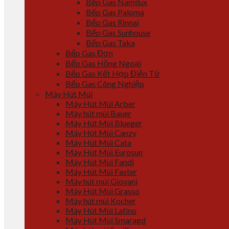
Bếp Gas Namilux
Bếp Gas Paloma
Bếp Gas Rinnai
Bếp Gas Sunhouse
Bếp Gas Taka
Bếp Gas Đơn
Bếp Gas Hồng Ngoại
Bếp Gas Kết Hợp Điện Từ
Bếp Gas Công Nghiệp
Máy Hút Mùi
Máy Hút Mùi Arber
Máy hút mùi Bauer
Máy Hút Mùi Blueger
Máy Hút Mùi Canzy
Máy Hút Mùi Cata
Máy Hút Mùi Eurosun
Máy Hút Mùi Fandi
Máy Hút Mùi Faster
Máy hút mùi Giovani
Máy Hút Mùi Grasso
Máy hút mùi Kocher
Máy Hút Mùi Latino
Máy Hút Mùi Smaragd