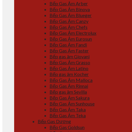
Bếp Gas Âm Arber
Bếp Gas Âm Binova
Bếp Gas Âm Blueger
Bếp Gas Âm Canzy
Bếp Gas Âm Chefs
Bếp Gas Âm Electrolux
Bếp Gas Âm Eurosun
Bếp Gas Âm Fandi
Bếp Gas Âm Faster
Bếp gas âm Giovani
Bếp Gas Âm Grasso
Bếp Gas Âm Latino
Bếp gas âm Kocher
Bếp Gas Âm Malloca
Bếp Gas Âm Rinnai
Bếp gas âm Sevilla
Bếp Gas Âm Sakura
Bếp Gas Âm Sunhouse
Bếp Gas Âm Taka
Bếp Gas Âm Teka
Bếp Gas Dương
Bếp Gas Goldsun