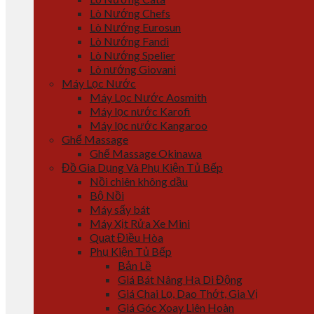
Lò Nướng Chefs
Lò Nướng Eurosun
Lò Nướng Fandi
Lò Nướng Spelier
Lò nướng Giovani
Máy Lọc Nước
Máy Lọc Nước Aosmith
Máy lọc nước Karofi
Máy lọc nước Kangaroo
Ghế Massage
Ghế Massage Okinawa
Đồ Gia Dụng Và Phụ Kiện Tủ Bếp
Nồi chiên không dầu
Bộ Nồi
Máy sấy bát
Máy Xịt Rửa Xe Mini
Quạt Điều Hòa
Phụ Kiện Tủ Bếp
Bản Lề
Giá Bát Nâng Hạ Di Động
Giá Chai Lọ, Dao Thớt, Gia Vị
Giá Góc Xoay Liên Hoàn