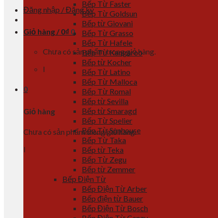
Bếp Từ Faster
Đăng nhập / Đăng ký
Bếp Từ Goldsun
Bếp từ Giovani
Giỏ hàng /
0
₫
0
Bếp Từ Grasso
Bếp Từ Hafele
Chưa có sản phẩm trong giỏ hàng.
Bếp Từ Kangaroo
Bếp từ Kocher
l
Bếp Từ Latino
Bếp Từ Malloca
0
Bếp Từ Romal
Bếp từ Sevilla
Bếp từ Smaragd
Giỏ hàng
Bếp Từ Spelier
Bếp Từ Sunhouse
Chưa có sản phẩm trong giỏ hàng.
Bếp Từ Taka
l
Bếp từ Teka
Bếp Từ Zegu
Bếp từ Zemmer
Bếp Điện Từ
Bếp Điện Từ Arber
Bếp điện từ Bauer
Bếp Điện Từ Bosch
Bếp Điện Từ Canzy