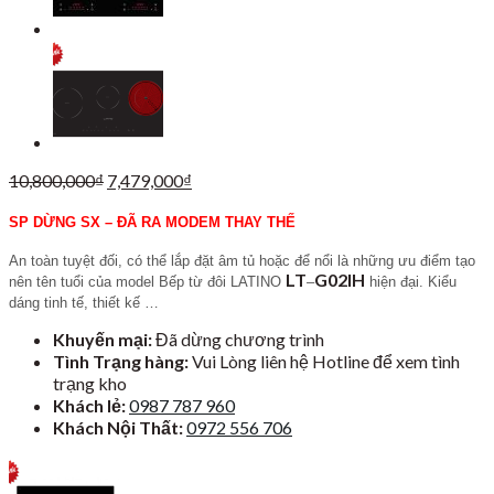
Giá
Giá
10,800,000
₫
7,479,000
₫
gốc
hiện
là:
tại
SP DỪNG SX – ĐÃ RA MODEM THAY THẾ
10,800,000₫.
là:
An toàn tuyệt đối, có thể lắp đặt âm tủ hoặc để nổi là những ưu điểm tạo
7,479,000₫.
LT
G02IH
nên tên tuổi của model Bếp từ đôi LATINO
–
hiện đại. Kiểu
dáng tinh tế, thiết kế …
Khuyến mại:
Đã dừng chương trình
Tình Trạng hàng:
Vui Lòng liên hệ Hotline để xem tình
trạng kho
Khách lẻ:
0987 787 960
Khách Nội Thất:
0972 556 706