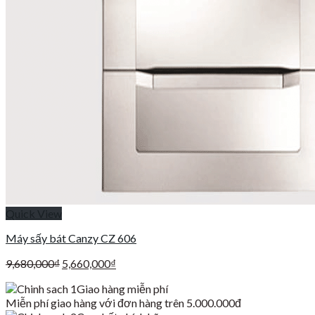
Quick View
Máy sấy bát Canzy CZ 606
Giá
Giá
9,680,000
₫
5,660,000
₫
gốc
hiện
Giao hàng miễn phí
là:
tại
Miễn phí giao hàng với đơn hàng trên 5.000.000đ
9,680,000₫.
là: