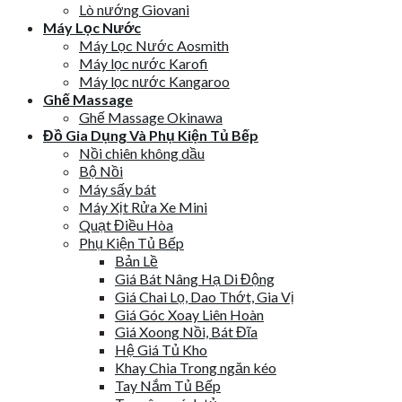
Lò nướng Giovani
Máy Lọc Nước
Máy Lọc Nước Aosmith
Máy lọc nước Karofi
Máy lọc nước Kangaroo
Ghế Massage
Ghế Massage Okinawa
Đồ Gia Dụng Và Phụ Kiện Tủ Bếp
Nồi chiên không dầu
Bộ Nồi
Máy sấy bát
Máy Xịt Rửa Xe Mini
Quạt Điều Hòa
Phụ Kiện Tủ Bếp
Bản Lề
Giá Bát Nâng Hạ Di Động
Giá Chai Lọ, Dao Thớt, Gia Vị
Giá Góc Xoay Liên Hoàn
Giá Xoong Nồi, Bát Đĩa
Hệ Giá Tủ Kho
Khay Chia Trong ngăn kéo
Tay Nắm Tủ Bếp