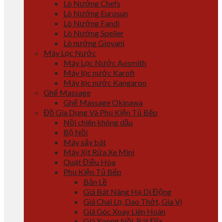
Lò Nướng Chefs
Lò Nướng Eurosun
Lò Nướng Fandi
Lò Nướng Spelier
Lò nướng Giovani
Máy Lọc Nước
Máy Lọc Nước Aosmith
Máy lọc nước Karofi
Máy lọc nước Kangaroo
Ghế Massage
Ghế Massage Okinawa
Đồ Gia Dụng Và Phụ Kiện Tủ Bếp
Nồi chiên không dầu
Bộ Nồi
Máy sấy bát
Máy Xịt Rửa Xe Mini
Quạt Điều Hòa
Phụ Kiện Tủ Bếp
Bản Lề
Giá Bát Nâng Hạ Di Động
Giá Chai Lọ, Dao Thớt, Gia Vị
Giá Góc Xoay Liên Hoàn
Giá Xoong Nồi, Bát Đĩa