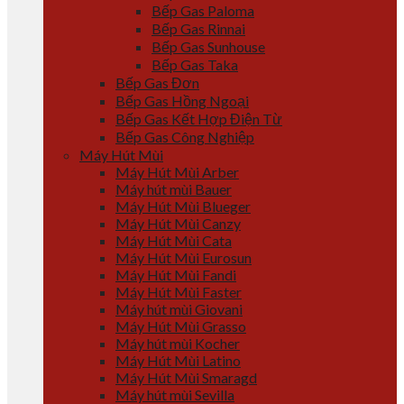
Bếp Gas Paloma
Bếp Gas Rinnai
Bếp Gas Sunhouse
Bếp Gas Taka
Bếp Gas Đơn
Bếp Gas Hồng Ngoại
Bếp Gas Kết Hợp Điện Từ
Bếp Gas Công Nghiệp
Máy Hút Mùi
Máy Hút Mùi Arber
Máy hút mùi Bauer
Máy Hút Mùi Blueger
Máy Hút Mùi Canzy
Máy Hút Mùi Cata
Máy Hút Mùi Eurosun
Máy Hút Mùi Fandi
Máy Hút Mùi Faster
Máy hút mùi Giovani
Máy Hút Mùi Grasso
Máy hút mùi Kocher
Máy Hút Mùi Latino
Máy Hút Mùi Smaragd
Máy hút mùi Sevilla