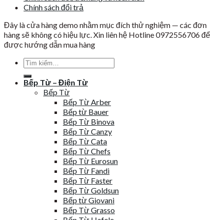
Chính sách đổi trả
Đây là cửa hàng demo nhằm mục đích thử nghiệm — các đơn
hàng sẽ không có hiệu lực. Xin liên hệ Hotline 0972556706 để
được hướng dẫn mua hàng
Tìm
kiếm:
Bếp Từ – Điện Từ
Bếp Từ
Bếp Từ Arber
Bếp từ Bauer
Bếp Từ Binova
Bếp Từ Canzy
Bếp Từ Cata
Bếp Từ Chefs
Bếp Từ Eurosun
Bếp Từ Fandi
Bếp Từ Faster
Bếp Từ Goldsun
Bếp từ Giovani
Bếp Từ Grasso
Bếp Từ Hafele