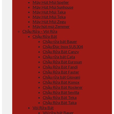
Máy Hút Mùi Spelier
Máy Hút Mùi Sunhouse
Máy Hút Mùi Taka
Máy Hút Mùi Teka
Máy Hút Mùi Zegu
Máy hút mùi Zemmer
Chậu Rửa – Vòi Rửa
Chậu Rửa Bát
Chậu rửa bát Bauer
Chậu Đúc Inox SUS304
Chậu Rửa Bát Canzy
Chậu rửa bát Cata
Chậu Rửa Bát Eurosun
Chậu Rửa Bát Fandi
Chậu Rửa Bát Faster
Chậu rửa bát Giovani
Chậu Rửa Bát Konox
Chậu Rửa Bát Roslerer
Chậu Rửa Bát Sevilla
Chậu Rửa Bát Teka
Chậu Rửa Bát Taka
Vòi Rửa Bát
Vòi rửa bát Bauer