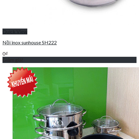
Quick View
Nồi inox sunhouse SH222
0
₫
Giảm giá!