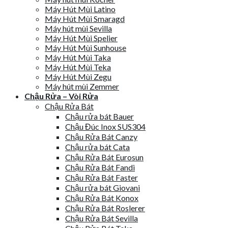
Máy Hút Mùi Latino
Máy Hút Mùi Smaragd
Máy hút mùi Sevilla
Máy Hút Mùi Spelier
Máy Hút Mùi Sunhouse
Máy Hút Mùi Taka
Máy Hút Mùi Teka
Máy Hút Mùi Zegu
Máy hút mùi Zemmer
Chậu Rửa – Vòi Rửa
Chậu Rửa Bát
Chậu rửa bát Bauer
Chậu Đúc Inox SUS304
Chậu Rửa Bát Canzy
Chậu rửa bát Cata
Chậu Rửa Bát Eurosun
Chậu Rửa Bát Fandi
Chậu Rửa Bát Faster
Chậu rửa bát Giovani
Chậu Rửa Bát Konox
Chậu Rửa Bát Roslerer
Chậu Rửa Bát Sevilla