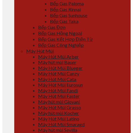
Bếp Gas Paloma
Bếp Gas Rinnai
Bếp Gas Sunhouse
Bếp Gas Taka
Bếp Gas Đơn
Bếp Gas Hồng Ngoại
Bếp Gas Kết Hợp Điện Từ
Bếp Gas Công Nghiệp
Máy Hút Mùi
Máy Hút Mùi Arber
Máy hút mùi Bauer
Máy Hút Mùi Blueger
Máy Hút Mùi Canzy
Máy Hút Mùi Cata
Máy Hút Mùi Eurosun
Máy Hút Mùi Fandi
Máy Hút Mùi Faster
Máy hút mùi Giovani
Máy Hút Mùi Grasso
Máy hút mùi Kocher
Máy Hút Mùi Latino
Máy Hút Mùi Smaragd
Máy hút mùi Sevilla