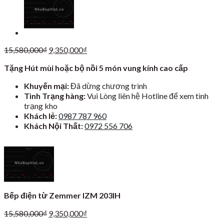
Giá
Giá
15,580,000
₫
9,350,000
₫
gốc
hiện
Tặng Hút mùi hoặc bộ nồi 5 món vung kính cao cấp
là:
tại
15,580,000₫.
là:
Khuyến mại:
Đã dừng chương trình
9,350,000₫.
Tình Trạng hàng:
Vui Lòng liên hệ Hotline để xem tình
trạng kho
Khách lẻ:
0987 787 960
Khách Nội Thất:
0972 556 706
Bếp điện từ Zemmer IZM 203IH
Giá
Giá
15,580,000
₫
9,350,000
₫
gốc
hiện