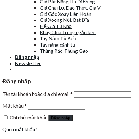
Giá Bát Nâng Hạ Di Động
Giá Chai Lọ, Dao Thớt, Gia Vị
Giá Góc Xoay Liên Hoàn
Giá Xoong Nồi, Bát Đĩa
Hệ Giá Tủ Kho
Khay Chia Trong ngăn kéo
Tay Nắm Tủ Bếp
Tay nâng cánh tủ
Thùng Rác, Thùng Gạo
Đăng nhập
Newsletter
Đăng nhập
Tên tài khoản hoặc địa chỉ email
*
Mật khẩu
*
Ghi nhớ mật khẩu
Đăng nhập
Quên mật khẩu?