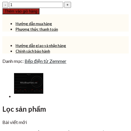
Bếp
là:
tại
điện
15,580,000₫.
là:
Thêm vào giỏ hàng
từ
9,350,000₫.
Zemmer
Hướng dẫn mua hàng
IZM
Phương thức thanh toán
203IH
số
lượng
Hướng dẫn giao và nhận hàng
Chính sách bảo hành
Danh mục:
Bếp điện từ Zemmer
Lọc sản phẩm
Bài viết mới