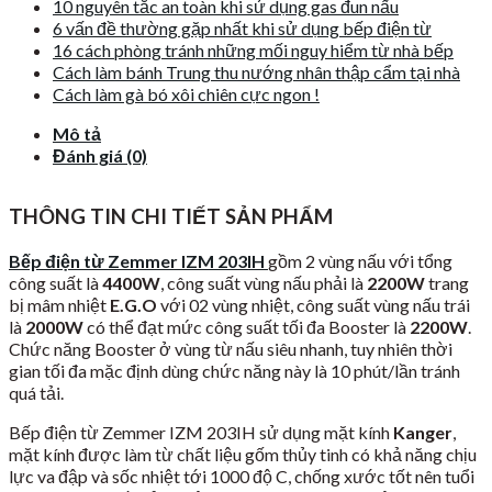
10 nguyên tắc an toàn khi sử dụng gas đun nấu
6 vấn đề thường gặp nhất khi sử dụng bếp điện từ
16 cách phòng tránh những mối nguy hiểm từ nhà bếp
Cách làm bánh Trung thu nướng nhân thập cẩm tại nhà
Cách làm gà bó xôi chiên cực ngon !
Mô tả
Đánh giá (0)
THÔNG TIN CHI TIẾT SẢN PHẨM
Bếp điện từ Zemmer IZM 203IH
gồm 2 vùng nấu với tổng
công suất là
4400W
, công suất vùng nấu phải là
2200W
trang
bị mâm nhiệt
E.G.O
với 02 vùng nhiệt, công suất vùng nấu trái
là
2000W
có thể đạt mức công suất tối đa Booster là
2200W
.
Chức năng Booster ở vùng từ nấu siêu nhanh, tuy nhiên thời
gian tối đa mặc định dùng chức năng này là 10 phút/lần tránh
quá tải.
Bếp điện từ Zemmer IZM 203IH sử dụng mặt kính
Kanger
,
mặt kính được làm từ chất liệu gốm thủy tinh có khả năng chịu
lực va đập và sốc nhiệt tới 1000 độ C, chống xước tốt nên tuổi