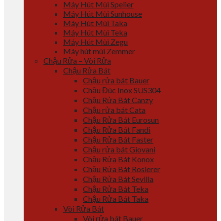
Máy Hút Mùi Spelier
Máy Hút Mùi Sunhouse
Máy Hút Mùi Taka
Máy Hút Mùi Teka
Máy Hút Mùi Zegu
Máy hút mùi Zemmer
Chậu Rửa – Vòi Rửa
Chậu Rửa Bát
Chậu rửa bát Bauer
Chậu Đúc Inox SUS304
Chậu Rửa Bát Canzy
Chậu rửa bát Cata
Chậu Rửa Bát Eurosun
Chậu Rửa Bát Fandi
Chậu Rửa Bát Faster
Chậu rửa bát Giovani
Chậu Rửa Bát Konox
Chậu Rửa Bát Roslerer
Chậu Rửa Bát Sevilla
Chậu Rửa Bát Teka
Chậu Rửa Bát Taka
Vòi Rửa Bát
Vòi rửa bát Bauer