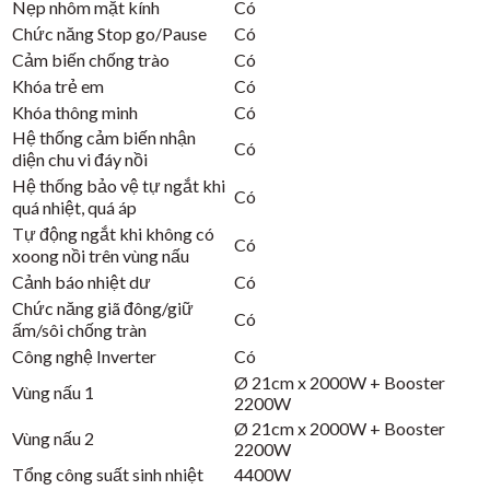
Nẹp nhôm mặt kính
Có
Chức năng Stop go/Pause
Có
Cảm biến chống trào
Có
Khóa trẻ em
Có
Khóa thông minh
Có
Hệ thống cảm biến nhận
Có
diện chu vi đáy nồi
Hệ thống bảo vệ tự ngắt khi
Có
quá nhiệt, quá áp
Tự động ngắt khi không có
Có
xoong nồi trên vùng nấu
Cảnh báo nhiệt dư
Có
Chức năng giã đông/giữ
Có
ấm/sôi chống tràn
Công nghệ Inverter
Có
Ø 21cm x 2000W + Booster
Vùng nấu 1
2200W
Ø 21cm x 2000W + Booster
Vùng nấu 2
2200W
Tổng công suất sinh nhiệt
4400W