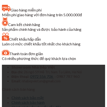
gốc
hiện
là:
tại
Giao hàng miễn phí
15,580,000₫.
là:
Miễn phí giao hàng với đơn hàng trên 5.000.000đ
9,350,000₫.
Cam kết chính hãng
Sản phẩm chính hãng và được bảo hành của hãng
Chiết khấu hấp dẫn
Luôn có mức chiết khấu tốt nhất cho khách hàng
Thanh toán đơn giản
Có nhiều phương thức để quý khách lựa chọn
Showroom Nhà Bếp Việt
Địa chỉ:
26 ngõ 59 Mễ Trì, Nam Từ Liêm, Hà Nội
0972 556 706
- 0987 787 960
Điện thoại:
Email:
nhabepviet.vn@gmail.com
Chính sách bán hàng
Chính sách bảo mật
Chính sách bảo hành