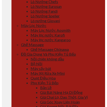
Lò Nướng Chefs
Lò Nướng Eurosun
Lò Nướng Fandi
Lò Nướng Spelier
Lò nướng Giovani
Máy Lọc Nước
Máy Lọc Nước Aosmith
Máy lọc nước Karofi
Máy lọc nước Kangaroo
Ghế Massage
Ghế Massage Okinawa
Đồ Gia Dụng Và Phụ Kiện Tủ Bếp
Nồi chiên không dầu
Bộ Nồi
Máy sấy bát
Máy Xịt Rửa Xe Mini
Quạt Điều Hòa
Phụ Kiện Tủ Bếp
Bản Lề
Giá Bát Nâng Hạ Di Động
Giá Chai Lọ, Dao Thớt, Gia Vị
Giá Góc Xoay Liên Hoàn
Giá Xoong Nồi, Bát Đĩa