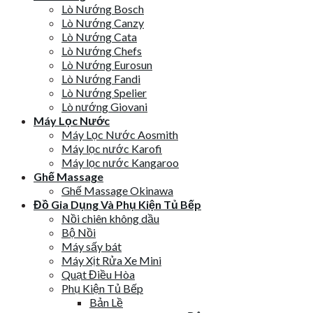
Lò Nướng Bosch
Lò Nướng Canzy
Lò Nướng Cata
Lò Nướng Chefs
Lò Nướng Eurosun
Lò Nướng Fandi
Lò Nướng Spelier
Lò nướng Giovani
Máy Lọc Nước
Máy Lọc Nước Aosmith
Máy lọc nước Karofi
Máy lọc nước Kangaroo
Ghế Massage
Ghế Massage Okinawa
Đồ Gia Dụng Và Phụ Kiện Tủ Bếp
Nồi chiên không dầu
Bộ Nồi
Máy sấy bát
Máy Xịt Rửa Xe Mini
Quạt Điều Hòa
Phụ Kiện Tủ Bếp
Bản Lề