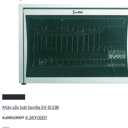
Quick View
Máy sấy bát Sevilla SV-B338
Giá
Giá
6,680,000
₫
4,349,000
₫
gốc
hiện