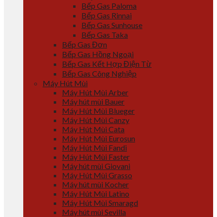
Bếp Gas Paloma
Bếp Gas Rinnai
Bếp Gas Sunhouse
Bếp Gas Taka
Bếp Gas Đơn
Bếp Gas Hồng Ngoại
Bếp Gas Kết Hợp Điện Từ
Bếp Gas Công Nghiệp
Máy Hút Mùi
Máy Hút Mùi Arber
Máy hút mùi Bauer
Máy Hút Mùi Blueger
Máy Hút Mùi Canzy
Máy Hút Mùi Cata
Máy Hút Mùi Eurosun
Máy Hút Mùi Fandi
Máy Hút Mùi Faster
Máy hút mùi Giovani
Máy Hút Mùi Grasso
Máy hút mùi Kocher
Máy Hút Mùi Latino
Máy Hút Mùi Smaragd
Máy hút mùi Sevilla