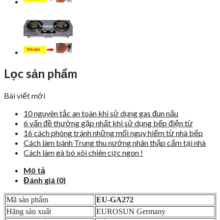
Lọc sản phẩm
Bài viết mới
10 nguyên tắc an toàn khi sử dụng gas đun nấu
6 vấn đề thường gặp nhất khi sử dụng bếp điện từ
16 cách phòng tránh những mối nguy hiểm từ nhà bếp
Cách làm bánh Trung thu nướng nhân thập cẩm tại nhà
Cách làm gà bó xôi chiên cực ngon !
Mô tả
Đánh giá (0)
Mã sản phẩm
EU-GA272
Hãng sản xuất
EUROSUN Germany