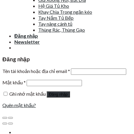
Hệ Giá Tủ Kho
Khay Chia Trong ngăn kéo
Tay Nắm Tủ Bếp
Tay nâng cánh tủ
Thùng Rác, Thùng Gạo
Đăng nhập
Newsletter
Đăng nhập
Tên tài khoản hoặc địa chỉ email
*
Mật khẩu
*
Ghi nhớ mật khẩu
Đăng nhập
Quên mật khẩu?