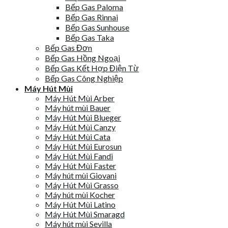
Bếp Gas Paloma
Bếp Gas Rinnai
Bếp Gas Sunhouse
Bếp Gas Taka
Bếp Gas Đơn
Bếp Gas Hồng Ngoại
Bếp Gas Kết Hợp Điện Từ
Bếp Gas Công Nghiệp
Máy Hút Mùi
Máy Hút Mùi Arber
Máy hút mùi Bauer
Máy Hút Mùi Blueger
Máy Hút Mùi Canzy
Máy Hút Mùi Cata
Máy Hút Mùi Eurosun
Máy Hút Mùi Fandi
Máy Hút Mùi Faster
Máy hút mùi Giovani
Máy Hút Mùi Grasso
Máy hút mùi Kocher
Máy Hút Mùi Latino
Máy Hút Mùi Smaragd
Máy hút mùi Sevilla