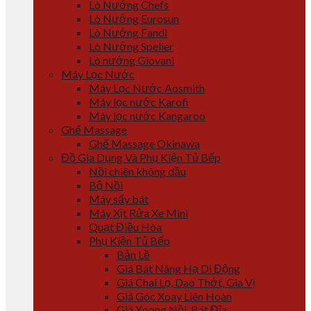
Lò Nướng Chefs
Lò Nướng Eurosun
Lò Nướng Fandi
Lò Nướng Spelier
Lò nướng Giovani
Máy Lọc Nước
Máy Lọc Nước Aosmith
Máy lọc nước Karofi
Máy lọc nước Kangaroo
Ghế Massage
Ghế Massage Okinawa
Đồ Gia Dụng Và Phụ Kiện Tủ Bếp
Nồi chiên không dầu
Bộ Nồi
Máy sấy bát
Máy Xịt Rửa Xe Mini
Quạt Điều Hòa
Phụ Kiện Tủ Bếp
Bản Lề
Giá Bát Nâng Hạ Di Động
Giá Chai Lọ, Dao Thớt, Gia Vị
Giá Góc Xoay Liên Hoàn
Giá Xoong Nồi, Bát Đĩa