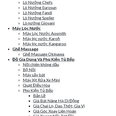
Lò Nướng Chefs
Lò Nướng Eurosun
Lò Nướng Fandi
Lò Nướng Spelier
Lò nướng Giovani
Máy Lọc Nước
Máy Lọc Nước Aosmith
Máy lọc nước Karofi
Máy lọc nước Kangaroo
Ghế Massage
Ghế Massage Okinawa
Đồ Gia Dụng Và Phụ Kiện Tủ Bếp
Nồi chiên không dầu
Bộ Nồi
Máy sấy bát
Máy Xịt Rửa Xe Mini
Quạt Điều Hòa
Phụ Kiện Tủ Bếp
Bản Lề
Giá Bát Nâng Hạ Di Động
Giá Chai Lọ, Dao Thớt, Gia Vị
Giá Góc Xoay Liên Hoàn
Giá Xoong Nồi, Bát Đĩa