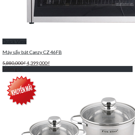
Quick View
Máy sấy bát Canzy CZ 46FB
Giá
Giá
5,880,000
₫
4,399,000
₫
gốc
hiện
Giảm giá!
là:
tại
5,880,000₫.
là:
4,399,000₫.