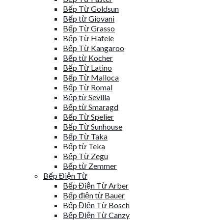
Bếp Từ Goldsun
Bếp từ Giovani
Bếp Từ Grasso
Bếp Từ Hafele
Bếp Từ Kangaroo
Bếp từ Kocher
Bếp Từ Latino
Bếp Từ Malloca
Bếp Từ Romal
Bếp từ Sevilla
Bếp từ Smaragd
Bếp Từ Spelier
Bếp Từ Sunhouse
Bếp Từ Taka
Bếp từ Teka
Bếp Từ Zegu
Bếp từ Zemmer
Bếp Điện Từ
Bếp Điện Từ Arber
Bếp điện từ Bauer
Bếp Điện Từ Bosch
Bếp Điện Từ Canzy