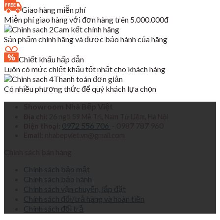
là:
tại
Giao hàng miễn phí
6,680,000₫.
là:
Miễn phí giao hàng với đơn hàng trên 5.000.000đ
4,349,000₫.
Cam kết chính hãng
Sản phẩm chính hãng và được bảo hành của hãng
Chiết khấu hấp dẫn
Luôn có mức chiết khấu tốt nhất cho khách hàng
Thanh toán đơn giản
Có nhiều phương thức để quý khách lựa chọn
Showroom Nhà Bếp Việt
Địa chỉ:
26 ngõ 59 Mễ Trì, Nam Từ Liêm, Hà Nội
0972 556 706
- 0987 787 960
Điện thoại:
Email:
nhabepviet.vn@gmail.com
Chính sách bán hàng
Chính sách bảo mật
Chính sách bảo hành
Chính sách vận chuyển, lắp đặt
Chính sách đổi/trả hàng và hoàn tiền
Chính sách đổi trả