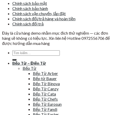
Chính sách bảo mật
Chính sách bảo hành
Chính sách vận chuyển, lắp đặt
Chính sách đổi/trả hàng và hoàn tiền
Chính sách đổi trả
Đây là cửa hàng demo nhằm mục đích thử nghiệm — các đơn
hàng sẽ không có hiệu lực. Xin liên hệ Hotline 0972556706 để
được hướng dẫn mua hàng
Tìm
kiếm:
Bếp Từ – Điện Từ
Bếp Từ
Bếp Từ Arber
Bếp từ Bauer
Bếp Từ Binova
Bếp Từ Canzy
Bếp Từ Cata
Bếp Từ Chefs
Bếp Từ Eurosun
Bếp Từ Fandi
Bếp Từ Faster