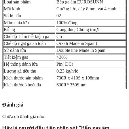
Loại sản phẩm
Bếp ga âm EUROSUNN
Mặt kính
Cường lực, dày 8mm, vát 4 cạnh,
Số lò nấu
02
Mâm chia lửa
100% đồng
Kiềng
Gang đúc, Chống trượt
Chế độ hầm tiết kiệm ga
Có
Chế độ ngăt ga an toàn
Orkali Made in Spain)
Sứ dánh lửa
Double line Made in Spain
Tiết kiệm gas
>30%
Hệ thống đánh lửa
Pin( DC)
Lượng gá tiêu thụ
0.23 kg/h/lò
Kích thước sản phẩm
730R x 410S x 108mm
Kích thước khoét đá
630R* 350Smm
Đánh giá
Chưa có đánh giá nào.
Hãy là người đầu tiên nhận xét “Bếp gas âm