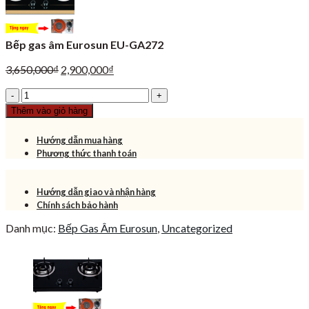
Bếp gas âm Eurosun EU-GA272
Giá
Giá
3,650,000
₫
2,900,000
₫
gốc
hiện
Bếp
là:
tại
gas
3,650,000₫.
là:
Thêm vào giỏ hàng
âm
2,900,000₫.
Eurosun
Hướng dẫn mua hàng
EU-
Phương thức thanh toán
GA272
số
lượng
Hướng dẫn giao và nhận hàng
Chính sách bảo hành
Danh mục:
Bếp Gas Âm Eurosun
,
Uncategorized