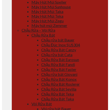
Máy Hút Mùi Spelier
Máy Hút Mùi Sunhouse
Máy Hút Mùi Taka
Máy Hút Mùi Teka
Máy Hút Mùi Zegu
Máy hút mùi Zemmer
Chậu Rửa – Vòi Rửa
Chậu Rửa Bát
Chậu rửa bát Bauer
Chậu Đúc Inox SUS304
Chậu Rửa Bát Canzy
Chậu rửa bát Cata
Chậu Rửa Bát Eurosun
Chậu Rửa Bát Fandi
Chậu Rửa Bát Faster
Chậu rửa bát Giovani
Chậu Rửa Bát Konox
Chậu Rửa Bát Roslerer
Chậu Rửa Bát Sevilla
Chậu Rửa Bát Teka
Chậu Rửa Bát Taka
Vòi Rửa Bát
Vòi rửa bát Bauer