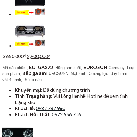
Giá
Giá
3,650,000
₫
2,900,000
₫
gốc
hiện
EU
GA272
EUROSUN
là:
tại
Mã sản phẩm,
–
. Hãng sản xuất,
Germany. Loại
Bếp ga âm
3,650,000₫.
là:
sản phẩm,
EUROSUNN. Mặt kính, Cường lực, dày 8mm,
2,900,000₫.
vát 4 cạnh,. Số lò nấu …
Khuyến mại:
Đã dừng chương trình
Tình Trạng hàng:
Vui Lòng liên hệ Hotline để xem tình
trạng kho
Khách lẻ:
0987 787 960
Khách Nội Thất:
0972 556 706