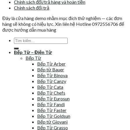
Chính sách đổi/trả hàng và hoàn tiền
Chính sách đổi trả
Đây là cửa hàng demo nhằm mục đích thử nghiệm — các đơn
hàng sẽ không có hiệu lực. Xin liên hệ Hotline 0972556706 để
được hướng dẫn mua hàng
Tìm
kiếm:
Bếp Từ – Điện Từ
Bếp Từ
Bếp Từ Arber
Bếp từ Bauer
Bếp Từ Binova
Bếp Từ Canzy
Bếp Từ Cata
Bếp Từ Chefs
Bếp Từ Eurosun
Bếp Từ Fandi
Bếp Từ Faster
Bếp Từ Goldsun
Bếp từ Giovani
Bếp Từ Grasso