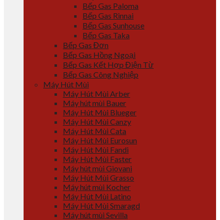
Bếp Gas Paloma
Bếp Gas Rinnai
Bếp Gas Sunhouse
Bếp Gas Taka
Bếp Gas Đơn
Bếp Gas Hồng Ngoại
Bếp Gas Kết Hợp Điện Từ
Bếp Gas Công Nghiệp
Máy Hút Mùi
Máy Hút Mùi Arber
Máy hút mùi Bauer
Máy Hút Mùi Blueger
Máy Hút Mùi Canzy
Máy Hút Mùi Cata
Máy Hút Mùi Eurosun
Máy Hút Mùi Fandi
Máy Hút Mùi Faster
Máy hút mùi Giovani
Máy Hút Mùi Grasso
Máy hút mùi Kocher
Máy Hút Mùi Latino
Máy Hút Mùi Smaragd
Máy hút mùi Sevilla