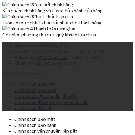
Cam kết chính hãng
4,200,000₫.
Sản phẩm chính hãng và được bảo hành của hãng
Chiết khấu hấp dẫn
Luôn có mức chiết khấu tốt nhất cho khách hàng
Thanh toán đơn giản
Có nhiều phương thức để quý khách lựa chọn
Showroom Nhà Bếp Việt
Địa chỉ:
26 ngõ 59 Mễ Trì, Nam Từ Liêm, Hà Nội
0972 556 706
- 0987 787 960
Điện thoại:
Email:
nhabepviet.vn@gmail.com
Chính sách bán hàng
Chính sách bảo mật
Chính sách bảo hành
Chính sách vận chuyển, lắp đặt
Chính sách đổi/trả hàng và hoàn tiền
Chính sách đổi trả
Chính sách bảo mật
Chính sách bảo hành
Chính sách vận chuyển, lắp đặt