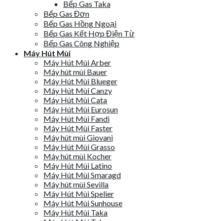
Bếp Gas Taka
Bếp Gas Đơn
Bếp Gas Hồng Ngoại
Bếp Gas Kết Hợp Điện Từ
Bếp Gas Công Nghiệp
Máy Hút Mùi
Máy Hút Mùi Arber
Máy hút mùi Bauer
Máy Hút Mùi Blueger
Máy Hút Mùi Canzy
Máy Hút Mùi Cata
Máy Hút Mùi Eurosun
Máy Hút Mùi Fandi
Máy Hút Mùi Faster
Máy hút mùi Giovani
Máy Hút Mùi Grasso
Máy hút mùi Kocher
Máy Hút Mùi Latino
Máy Hút Mùi Smaragd
Máy hút mùi Sevilla
Máy Hút Mùi Spelier
Máy Hút Mùi Sunhouse
Máy Hút Mùi Taka