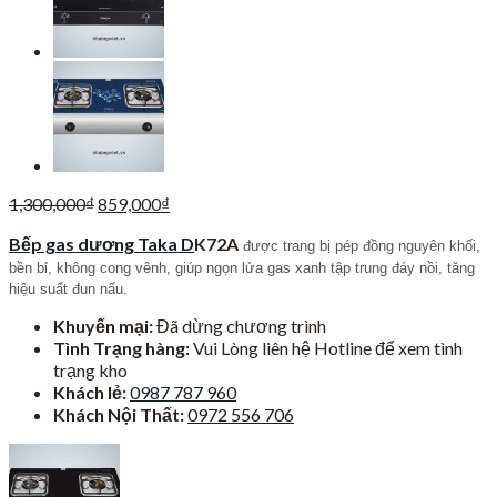
Giá
Giá
1,300,000
₫
859,000
₫
gốc
hiện
Bếp gas dương Taka D
K72A
là:
tại
được trang bị pép đồng nguyên khối,
1,300,000₫.
là:
bền bỉ, không cong vênh, giúp ngọn lửa gas xanh tập trung đáy nồi, tăng
859,000₫.
hiệu suất đun nấu.
Khuyến mại:
Đã dừng chương trình
Tình Trạng hàng:
Vui Lòng liên hệ Hotline để xem tình
trạng kho
Khách lẻ:
0987 787 960
Khách Nội Thất:
0972 556 706