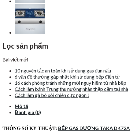
Lọc sản phẩm
Bài viết mới
10 nguyên tắc an toàn khi sử dụng gas đun nấu
6 vấn đề thường gặp nhất khi sử dụng bếp điện từ
16 cách phòng tránh những mối nguy hiểm từ nhà bếp
Cách làm bánh Trung thu nướng nhân thập cẩm tại nhà
Cách làm gà bó xôi chiên cực ngon !
Mô tả
Đánh giá (0)
BẾP GAS DƯƠNG TAKA DK72A
THÔNG SỐ KỸ THUẬT: