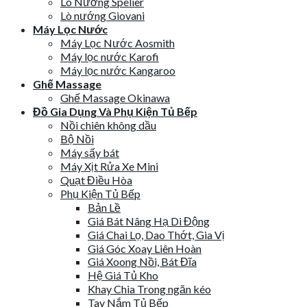
Lò Nướng Spelier
Lò nướng Giovani
Máy Lọc Nước
Máy Lọc Nước Aosmith
Máy lọc nước Karofi
Máy lọc nước Kangaroo
Ghế Massage
Ghế Massage Okinawa
Đồ Gia Dụng Và Phụ Kiện Tủ Bếp
Nồi chiên không dầu
Bộ Nồi
Máy sấy bát
Máy Xịt Rửa Xe Mini
Quạt Điều Hòa
Phụ Kiện Tủ Bếp
Bản Lề
Giá Bát Nâng Hạ Di Động
Giá Chai Lọ, Dao Thớt, Gia Vị
Giá Góc Xoay Liên Hoàn
Giá Xoong Nồi, Bát Đĩa
Hệ Giá Tủ Kho
Khay Chia Trong ngăn kéo
Tay Nắm Tủ Bếp