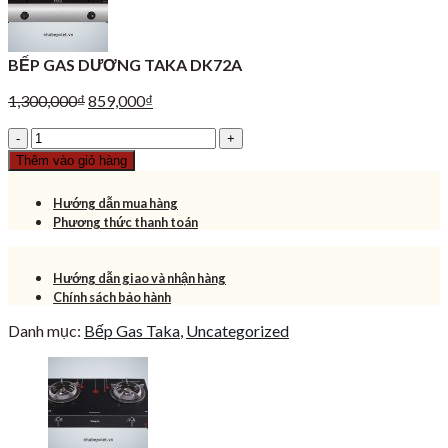
BẾP GAS DƯƠNG TAKA DK72A
Giá
Giá
1,300,000
₫
859,000
₫
gốc
hiện
BẾP
là:
tại
GAS
1,300,000₫.
là:
Thêm vào giỏ hàng
DƯƠNG
859,000₫.
TAKA
Hướng dẫn mua hàng
DK72A
Phương thức thanh toán
số
lượng
Hướng dẫn giao và nhận hàng
Chính sách bảo hành
Danh mục:
Bếp Gas Taka
,
Uncategorized