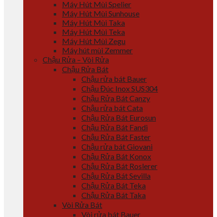
Máy Hút Mùi Spelier
Máy Hút Mùi Sunhouse
Máy Hút Mùi Taka
Máy Hút Mùi Teka
Máy Hút Mùi Zegu
Máy hút mùi Zemmer
Chậu Rửa – Vòi Rửa
Chậu Rửa Bát
Chậu rửa bát Bauer
Chậu Đúc Inox SUS304
Chậu Rửa Bát Canzy
Chậu rửa bát Cata
Chậu Rửa Bát Eurosun
Chậu Rửa Bát Fandi
Chậu Rửa Bát Faster
Chậu rửa bát Giovani
Chậu Rửa Bát Konox
Chậu Rửa Bát Roslerer
Chậu Rửa Bát Sevilla
Chậu Rửa Bát Teka
Chậu Rửa Bát Taka
Vòi Rửa Bát
Vòi rửa bát Bauer