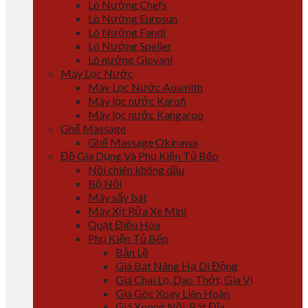
Lò Nướng Chefs
Lò Nướng Eurosun
Lò Nướng Fandi
Lò Nướng Spelier
Lò nướng Giovani
Máy Lọc Nước
Máy Lọc Nước Aosmith
Máy lọc nước Karofi
Máy lọc nước Kangaroo
Ghế Massage
Ghế Massage Okinawa
Đồ Gia Dụng Và Phụ Kiện Tủ Bếp
Nồi chiên không dầu
Bộ Nồi
Máy sấy bát
Máy Xịt Rửa Xe Mini
Quạt Điều Hòa
Phụ Kiện Tủ Bếp
Bản Lề
Giá Bát Nâng Hạ Di Động
Giá Chai Lọ, Dao Thớt, Gia Vị
Giá Góc Xoay Liên Hoàn
Giá Xoong Nồi, Bát Đĩa