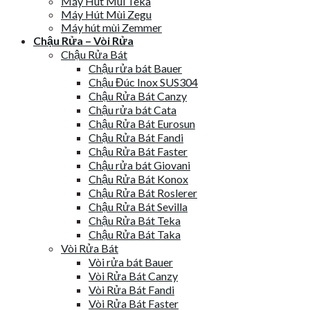
Máy Hút Mùi Teka
Máy Hút Mùi Zegu
Máy hút mùi Zemmer
Chậu Rửa – Vòi Rửa
Chậu Rửa Bát
Chậu rửa bát Bauer
Chậu Đúc Inox SUS304
Chậu Rửa Bát Canzy
Chậu rửa bát Cata
Chậu Rửa Bát Eurosun
Chậu Rửa Bát Fandi
Chậu Rửa Bát Faster
Chậu rửa bát Giovani
Chậu Rửa Bát Konox
Chậu Rửa Bát Roslerer
Chậu Rửa Bát Sevilla
Chậu Rửa Bát Teka
Chậu Rửa Bát Taka
Vòi Rửa Bát
Vòi rửa bát Bauer
Vòi Rửa Bát Canzy
Vòi Rửa Bát Fandi
Vòi Rửa Bát Faster