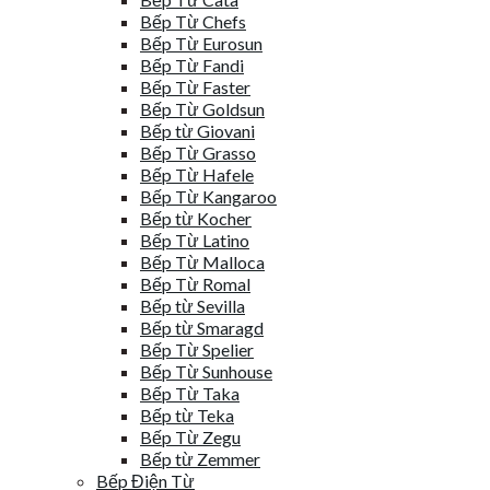
Bếp Từ Chefs
Bếp Từ Eurosun
Bếp Từ Fandi
Bếp Từ Faster
Bếp Từ Goldsun
Bếp từ Giovani
Bếp Từ Grasso
Bếp Từ Hafele
Bếp Từ Kangaroo
Bếp từ Kocher
Bếp Từ Latino
Bếp Từ Malloca
Bếp Từ Romal
Bếp từ Sevilla
Bếp từ Smaragd
Bếp Từ Spelier
Bếp Từ Sunhouse
Bếp Từ Taka
Bếp từ Teka
Bếp Từ Zegu
Bếp từ Zemmer
Bếp Điện Từ