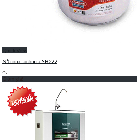
Quick View
Nồi inox sunhouse SH222
0
₫
Giảm giá!