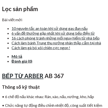
Lọc sản phẩm
Bài viết mới
10 nguyên tắc an toàn khi sử dụng gas đun nấu
6 vấn đề thường gặp nhất khi sử dụng bếp điện từ
16 cách phòng tránh những mối nguy hiểm từ nhà bếp
Cách làm bánh Trung thu nướng nhân thập cẩm tại nhà
Cách làm gà bó xôi chiên cực ngon !
Mô tả
Đánh giá (0)
BẾP TỪ ARBER
AB 367
Thông số kỹ thuật
• 6 chế độ nấu khác nhau: Rán, xào, nấu, nướng, kho, hấp
• Chức năng tự động điều chỉnh nhiệt độ, công suất tiết kiệm