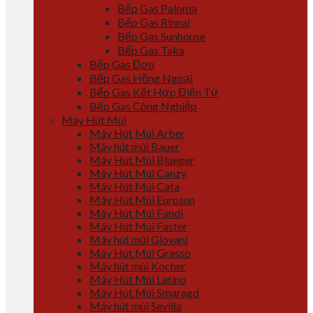
Bếp Gas Paloma
Bếp Gas Rinnai
Bếp Gas Sunhouse
Bếp Gas Taka
Bếp Gas Đơn
Bếp Gas Hồng Ngoại
Bếp Gas Kết Hợp Điện Từ
Bếp Gas Công Nghiệp
Máy Hút Mùi
Máy Hút Mùi Arber
Máy hút mùi Bauer
Máy Hút Mùi Blueger
Máy Hút Mùi Canzy
Máy Hút Mùi Cata
Máy Hút Mùi Eurosun
Máy Hút Mùi Fandi
Máy Hút Mùi Faster
Máy hút mùi Giovani
Máy Hút Mùi Grasso
Máy hút mùi Kocher
Máy Hút Mùi Latino
Máy Hút Mùi Smaragd
Máy hút mùi Sevilla