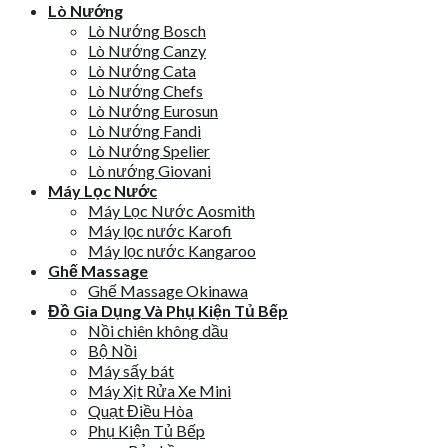
Lò Nướng
Lò Nướng Bosch
Lò Nướng Canzy
Lò Nướng Cata
Lò Nướng Chefs
Lò Nướng Eurosun
Lò Nướng Fandi
Lò Nướng Spelier
Lò nướng Giovani
Máy Lọc Nước
Máy Lọc Nước Aosmith
Máy lọc nước Karofi
Máy lọc nước Kangaroo
Ghế Massage
Ghế Massage Okinawa
Đồ Gia Dụng Và Phụ Kiện Tủ Bếp
Nồi chiên không dầu
Bộ Nồi
Máy sấy bát
Máy Xịt Rửa Xe Mini
Quạt Điều Hòa
Phụ Kiện Tủ Bếp