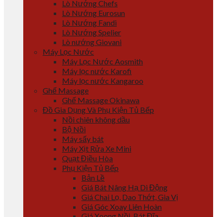
Lò Nướng Chefs
Lò Nướng Eurosun
Lò Nướng Fandi
Lò Nướng Spelier
Lò nướng Giovani
Máy Lọc Nước
Máy Lọc Nước Aosmith
Máy lọc nước Karofi
Máy lọc nước Kangaroo
Ghế Massage
Ghế Massage Okinawa
Đồ Gia Dụng Và Phụ Kiện Tủ Bếp
Nồi chiên không dầu
Bộ Nồi
Máy sấy bát
Máy Xịt Rửa Xe Mini
Quạt Điều Hòa
Phụ Kiện Tủ Bếp
Bản Lề
Giá Bát Nâng Hạ Di Động
Giá Chai Lọ, Dao Thớt, Gia Vị
Giá Góc Xoay Liên Hoàn
Giá Xoong Nồi, Bát Đĩa