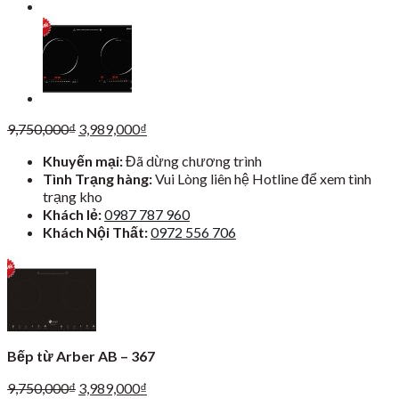
Giá
Giá
9,750,000
₫
3,989,000
₫
gốc
hiện
Khuyến mại:
Đã dừng chương trình
là:
tại
Tình Trạng hàng:
Vui Lòng liên hệ Hotline để xem tình
9,750,000₫.
là:
trạng kho
3,989,000₫.
Khách lẻ:
0987 787 960
Khách Nội Thất:
0972 556 706
Bếp từ Arber AB – 367
Giá
Giá
9,750,000
₫
3,989,000
₫