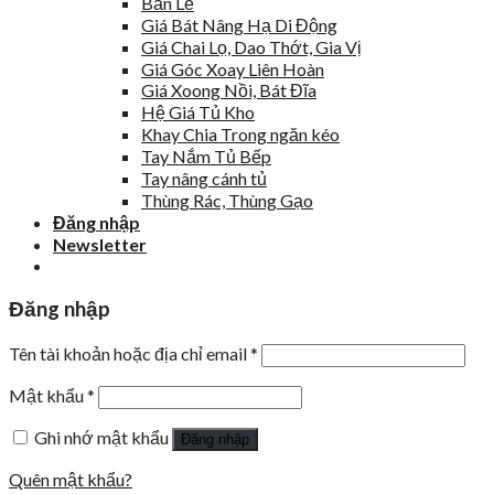
Bản Lề
Giá Bát Nâng Hạ Di Động
Giá Chai Lọ, Dao Thớt, Gia Vị
Giá Góc Xoay Liên Hoàn
Giá Xoong Nồi, Bát Đĩa
Hệ Giá Tủ Kho
Khay Chia Trong ngăn kéo
Tay Nắm Tủ Bếp
Tay nâng cánh tủ
Thùng Rác, Thùng Gạo
Đăng nhập
Newsletter
Đăng nhập
Tên tài khoản hoặc địa chỉ email
*
Mật khẩu
*
Ghi nhớ mật khẩu
Đăng nhập
Quên mật khẩu?