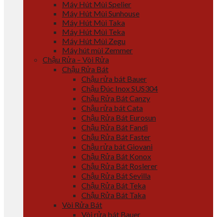
Máy Hút Mùi Spelier
Máy Hút Mùi Sunhouse
Máy Hút Mùi Taka
Máy Hút Mùi Teka
Máy Hút Mùi Zegu
Máy hút mùi Zemmer
Chậu Rửa – Vòi Rửa
Chậu Rửa Bát
Chậu rửa bát Bauer
Chậu Đúc Inox SUS304
Chậu Rửa Bát Canzy
Chậu rửa bát Cata
Chậu Rửa Bát Eurosun
Chậu Rửa Bát Fandi
Chậu Rửa Bát Faster
Chậu rửa bát Giovani
Chậu Rửa Bát Konox
Chậu Rửa Bát Roslerer
Chậu Rửa Bát Sevilla
Chậu Rửa Bát Teka
Chậu Rửa Bát Taka
Vòi Rửa Bát
Vòi rửa bát Bauer