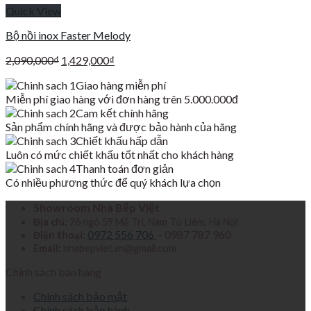
Quick View
Bộ nồi inox Faster Melody
Giá
Giá
2,090,000
₫
1,429,000
₫
gốc
hiện
Giao hàng miễn phí
là:
tại
Miễn phí giao hàng với đơn hàng trên 5.000.000đ
2,090,000₫.
là:
Cam kết chính hãng
1,429,000₫.
Sản phẩm chính hãng và được bảo hành của hãng
Chiết khấu hấp dẫn
Luôn có mức chiết khấu tốt nhất cho khách hàng
Thanh toán đơn giản
Có nhiều phương thức để quý khách lựa chọn
Showroom Nhà Bếp Việt
Địa chỉ:
26 ngõ 59 Mễ Trì, Nam Từ Liêm, Hà Nội
0972 556 706
- 0987 787 960
Điện thoại:
Email:
nhabepviet.vn@gmail.com
Chính sách bán hàng
Chính sách bảo mật
Chính sách bảo hành