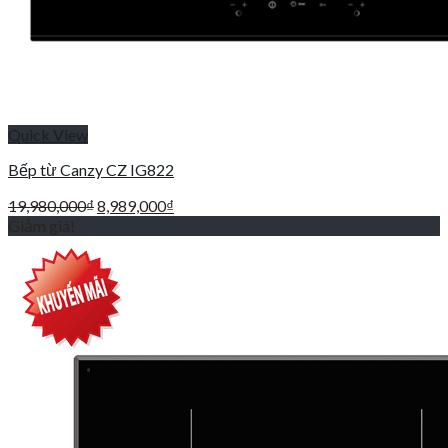
Quick View
Bếp từ Canzy CZ IG822
Giá
Giá
19,980,000
₫
8,989,000
₫
gốc
hiện
Giảm giá!
là:
tại
19,980,000₫.
là:
8,989,000₫.