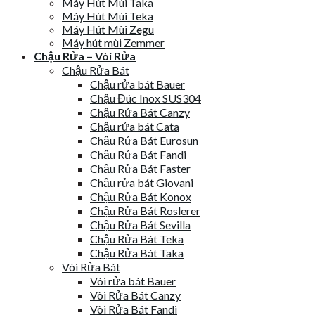
Máy Hút Mùi Taka
Máy Hút Mùi Teka
Máy Hút Mùi Zegu
Máy hút mùi Zemmer
Chậu Rửa – Vòi Rửa
Chậu Rửa Bát
Chậu rửa bát Bauer
Chậu Đúc Inox SUS304
Chậu Rửa Bát Canzy
Chậu rửa bát Cata
Chậu Rửa Bát Eurosun
Chậu Rửa Bát Fandi
Chậu Rửa Bát Faster
Chậu rửa bát Giovani
Chậu Rửa Bát Konox
Chậu Rửa Bát Roslerer
Chậu Rửa Bát Sevilla
Chậu Rửa Bát Teka
Chậu Rửa Bát Taka
Vòi Rửa Bát
Vòi rửa bát Bauer
Vòi Rửa Bát Canzy
Vòi Rửa Bát Fandi