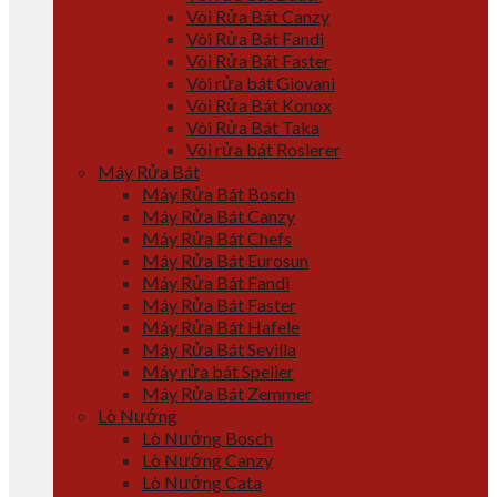
Vòi Rửa Bát Canzy
Vòi Rửa Bát Fandi
Vòi Rửa Bát Faster
Vòi rửa bát Giovani
Vòi Rửa Bát Konox
Vòi Rửa Bát Taka
Vòi rửa bát Roslerer
Máy Rửa Bát
Máy Rửa Bát Bosch
Máy Rửa Bát Canzy
Máy Rửa Bát Chefs
Máy Rửa Bát Eurosun
Máy Rửa Bát Fandi
Máy Rửa Bát Faster
Máy Rửa Bát Hafele
Máy Rửa Bát Sevilla
Máy rửa bát Spelier
Máy Rửa Bát Zemmer
Lò Nướng
Lò Nướng Bosch
Lò Nướng Canzy
Lò Nướng Cata