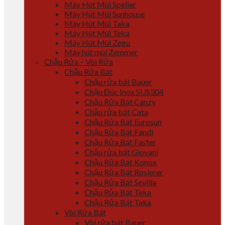
Máy Hút Mùi Spelier
Máy Hút Mùi Sunhouse
Máy Hút Mùi Taka
Máy Hút Mùi Teka
Máy Hút Mùi Zegu
Máy hút mùi Zemmer
Chậu Rửa – Vòi Rửa
Chậu Rửa Bát
Chậu rửa bát Bauer
Chậu Đúc Inox SUS304
Chậu Rửa Bát Canzy
Chậu rửa bát Cata
Chậu Rửa Bát Eurosun
Chậu Rửa Bát Fandi
Chậu Rửa Bát Faster
Chậu rửa bát Giovani
Chậu Rửa Bát Konox
Chậu Rửa Bát Roslerer
Chậu Rửa Bát Sevilla
Chậu Rửa Bát Teka
Chậu Rửa Bát Taka
Vòi Rửa Bát
Vòi rửa bát Bauer