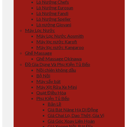
Lò Nướng Chefs
Lò Nướng Eurosun
Lò Nướng Fandi
Lò Nướng Spelier
Lò nướng Giovani
Máy Lọc Nước
Máy Lọc Nước Aosmith
Máy lọc nước Karofi
Máy lọc nước Kangaroo
Ghế Massage
Ghế Massage Okinawa
Đồ Gia Dụng Và Phụ Kiện Tủ Bếp
Nồi chiên không dầu
Bộ Nồi
Máy sấy bát
Máy Xịt Rửa Xe Mini
Quạt Điều Hòa
Phụ Kiện Tủ Bếp
Bản Lề
Giá Bát Nâng Hạ Di Động
Giá Chai Lọ, Dao Thớt, Gia Vị
Giá Góc Xoay Liên Hoàn
Giá Xoong Nồi, Bát Đĩa