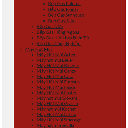
Bếp Gas Paloma
Bếp Gas Rinnai
Bếp Gas Sunhouse
Bếp Gas Taka
Bếp Gas Đơn
Bếp Gas Hồng Ngoại
Bếp Gas Kết Hợp Điện Từ
Bếp Gas Công Nghiệp
Máy Hút Mùi
Máy Hút Mùi Arber
Máy hút mùi Bauer
Máy Hút Mùi Blueger
Máy Hút Mùi Canzy
Máy Hút Mùi Cata
Máy Hút Mùi Eurosun
Máy Hút Mùi Fandi
Máy Hút Mùi Faster
Máy hút mùi Giovani
Máy Hút Mùi Grasso
Máy hút mùi Kocher
Máy Hút Mùi Latino
Máy Hút Mùi Smaragd
Máy hút mùi Sevilla