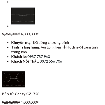
Giá
Giá
9,250,000
₫
4,000,000
₫
gốc
hiện
Khuyến mại:
Đã dừng chương trình
là:
tại
Tình Trạng hàng:
Vui Lòng liên hệ Hotline để xem tình
9,250,000₫.
là:
trạng kho
4,000,000₫.
Khách lẻ:
0987 787 960
Khách Nội Thất:
0972 556 706
Bếp từ Canzy CZI 728
Giá
Giá
9,250,000
₫
4,000,000
₫