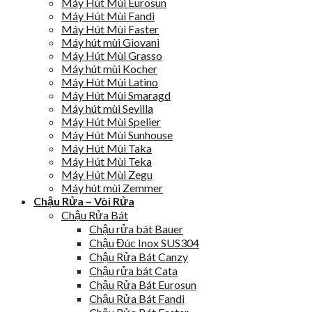
Máy Hút Mùi Eurosun
Máy Hút Mùi Fandi
Máy Hút Mùi Faster
Máy hút mùi Giovani
Máy Hút Mùi Grasso
Máy hút mùi Kocher
Máy Hút Mùi Latino
Máy Hút Mùi Smaragd
Máy hút mùi Sevilla
Máy Hút Mùi Spelier
Máy Hút Mùi Sunhouse
Máy Hút Mùi Taka
Máy Hút Mùi Teka
Máy Hút Mùi Zegu
Máy hút mùi Zemmer
Chậu Rửa – Vòi Rửa
Chậu Rửa Bát
Chậu rửa bát Bauer
Chậu Đúc Inox SUS304
Chậu Rửa Bát Canzy
Chậu rửa bát Cata
Chậu Rửa Bát Eurosun
Chậu Rửa Bát Fandi