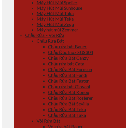
Máy Hút Mùi Spelier
Máy Hút Mùi Sunhouse
Máy Hút Mùi Taka
Máy Hút Mùi Teka
Máy Hút Mùi Zegu
Máy hút mùi Zemmer
Chậu Rửa – Vòi Rửa
Chậu Rửa Bát
Chậu rửa bát Bauer
Chậu Đúc Inox SUS304
Chậu Rửa Bát Canzy
Chậu rửa bát Cata
Chậu Rửa Bát Eurosun
Chậu Rửa Bát Fandi
Chậu Rửa Bát Faster
Chậu rửa bát Giovani
Chậu Rửa Bát Konox
Chậu Rửa Bát Roslerer
Chậu Rửa Bát Sevilla
Chậu Rửa Bát Teka
Chậu Rửa Bát Taka
Vòi Rửa Bát
Vòi rửa bát Bauer