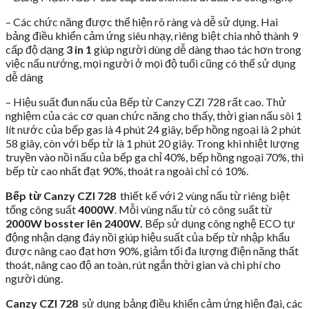
– Các chức năng được thể hiện rõ ràng và dễ sử dụng. Hai
bảng điều khiển cảm ứng siêu nhạy, riêng biệt chia nhỏ thành 9
cấp độ dạng
3 in 1
giúp người dùng dễ dàng thao tác hơn trong
việc nấu nướng, mọi người ở mọi độ tuổi cũng có thể sử dụng
dễ dàng
– Hiệu suất đun nấu của Bếp từ Canzy CZI 728 rất cao. Thử
nghiệm của các cơ quan chức năng cho thấy, thời gian nấu sôi 1
lít nước của bếp gas là 4 phút 24 giây, bếp hồng ngoại là 2 phút
58 giây, còn với bếp từ là 1 phút 20 giây. Trong khi nhiệt lượng
truyền vào nồi nấu của bếp ga chỉ 40%, bếp hồng ngoại 70%, thì
bếp từ cao nhất đạt 90%, thoát ra ngoài chỉ có 10%.
Bếp từ Canzy CZI 728
thiết kế với 2 vùng nấu từ riêng biệt
tổng công suất
4000W
. Mỗi vùng nấu từ có công suất từ
2000W bosster lên 2400W.
Bếp sử dụng công nghệ ECO tự
động nhận dạng đáy nồi giúp hiệu suất của bếp từ nhập khẩu
được nâng cao đạt hơn 90%, giảm tối đa lượng điện năng thất
thoát, nâng cao độ an toàn, rút ngắn thời gian và chi phí cho
người dùng.
Canzy CZI 728
sử dụng bảng điều khiển cảm ứng hiện đại, các