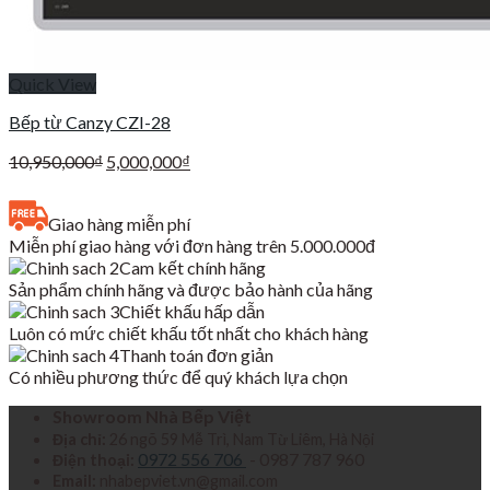
Quick View
Bếp từ Canzy CZI-28
Giá
Giá
10,950,000
₫
5,000,000
₫
gốc
hiện
là:
tại
Giao hàng miễn phí
10,950,000₫.
là:
Miễn phí giao hàng với đơn hàng trên 5.000.000đ
5,000,000₫.
Cam kết chính hãng
Sản phẩm chính hãng và được bảo hành của hãng
Chiết khấu hấp dẫn
Luôn có mức chiết khấu tốt nhất cho khách hàng
Thanh toán đơn giản
Có nhiều phương thức để quý khách lựa chọn
Showroom Nhà Bếp Việt
Địa chỉ:
26 ngõ 59 Mễ Trì, Nam Từ Liêm, Hà Nội
0972 556 706
- 0987 787 960
Điện thoại:
Email:
nhabepviet.vn@gmail.com