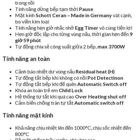
trong nồi
Tính năng dừng bếp tạm thời
Pause
Mặt kính
Schott Ceran – Made in Germany
vát cạnh,
bo viền kim loại
Tính năng hẹn giờ nhắc nhở
Egg Timer
vô cùng tiện lợi
Hẹn giờ độc lập cho từng vùng nấu, thời gian hẹn đến
9
giờ 59 phút
Tự động chia sẻ công suất giữa 2 bếp,
max 3700W
Tính năng an toàn
Cảnh báo nhiệt dư vùng nấu
Residual heat (H)
Tự động tắt bếp khi không có nồi
Pot Detectinon
Tự động tắt bếp khi để quên
Automatic Switch off
Khóa an toàn trẻ em
Child Lock
Hệ thống tự tắt khi quá cao
Over Heating shut off
Cảm biến chống tràn tự tắt
Automatic switch off
Tính năng mặt kính
Khả năng chịu nhiệt lên đến 1000°C, chịu sốc nhiệt đến
800°C
Bề mặt chống trầy xước, chịu lực cao