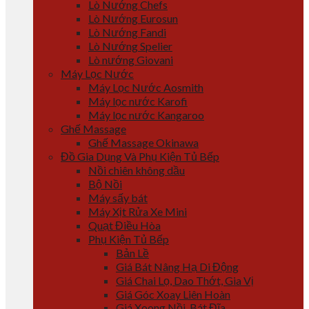
Lò Nướng Chefs
Lò Nướng Eurosun
Lò Nướng Fandi
Lò Nướng Spelier
Lò nướng Giovani
Máy Lọc Nước
Máy Lọc Nước Aosmith
Máy lọc nước Karofi
Máy lọc nước Kangaroo
Ghế Massage
Ghế Massage Okinawa
Đồ Gia Dụng Và Phụ Kiện Tủ Bếp
Nồi chiên không dầu
Bộ Nồi
Máy sấy bát
Máy Xịt Rửa Xe Mini
Quạt Điều Hòa
Phụ Kiện Tủ Bếp
Bản Lề
Giá Bát Nâng Hạ Di Động
Giá Chai Lọ, Dao Thớt, Gia Vị
Giá Góc Xoay Liên Hoàn
Giá Xoong Nồi, Bát Đĩa