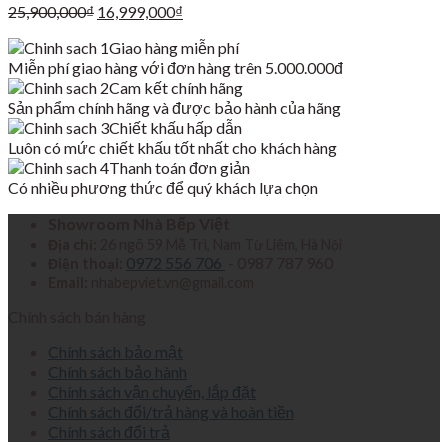
Giá
Giá
25,900,000
₫
16,999,000
₫
gốc
hiện
Giao hàng miễn phí
là:
tại
Miễn phí giao hàng với đơn hàng trên 5.000.000đ
25,900,000₫.
là:
Cam kết chính hãng
16,999,000₫.
Sản phẩm chính hãng và được bảo hành của hãng
Chiết khấu hấp dẫn
Luôn có mức chiết khấu tốt nhất cho khách hàng
Thanh toán đơn giản
Có nhiều phương thức để quý khách lựa chọn
Showroom Nhà Bếp Việt
Địa chỉ:
26 ngõ 59 Mễ Trì, Nam Từ Liêm, Hà Nội
0972 556 706
- 0987 787 960
Điện thoại:
Email:
nhabepviet.vn@gmail.com
Chính sách bán hàng
Chính sách bảo mật
Chính sách bảo hành
Chính sách vận chuyển, lắp đặt
Chính sách đổi/trả hàng và hoàn tiền
Chính sách đổi trả