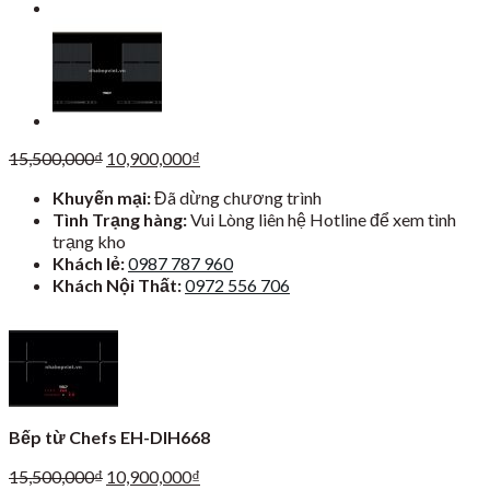
Giá
Giá
15,500,000
₫
10,900,000
₫
gốc
hiện
Khuyến mại:
Đã dừng chương trình
là:
tại
Tình Trạng hàng:
Vui Lòng liên hệ Hotline để xem tình
15,500,000₫.
là:
trạng kho
10,900,000₫.
Khách lẻ:
0987 787 960
Khách Nội Thất:
0972 556 706
Bếp từ Chefs EH-DIH668
Giá
Giá
15,500,000
₫
10,900,000
₫