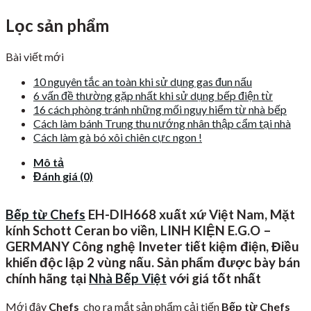
Lọc sản phẩm
Bài viết mới
10 nguyên tắc an toàn khi sử dụng gas đun nấu
6 vấn đề thường gặp nhất khi sử dụng bếp điện từ
16 cách phòng tránh những mối nguy hiểm từ nhà bếp
Cách làm bánh Trung thu nướng nhân thập cẩm tại nhà
Cách làm gà bó xôi chiên cực ngon !
Mô tả
Đánh giá (0)
Bếp từ Chefs
EH-DIH668 xuất xứ Việt Nam, Mặt
kính
Schott Ceran
bo viền, LINH KIỆN E.G.O –
GERMANY Công nghệ Inveter tiết kiệm điện, Điều
khiển độc lập 2 vùng nấu. Sản phẩm được bày bán
chính hãng tại
Nhà Bếp Việt
với giá tốt nhất
Mới đây
Chefs
cho ra mắt sản phẩm cải tiến
Bếp từ Chefs