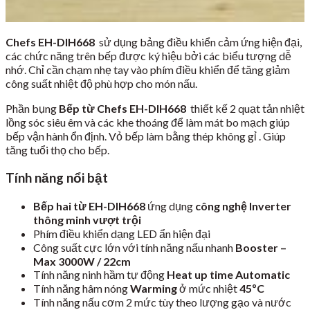
Chefs EH-DIH668
sử dụng bảng điều khiển cảm ứng hiện đại,
các chức năng trên bếp được ký hiệu bởi các biểu tượng dễ
nhớ. Chỉ cần chạm nhẹ tay vào phím điều khiển để tăng giảm
công suất nhiệt độ phù hợp cho món nấu.
Phần bụng
Bếp từ Chefs EH-DIH668
thiết kế 2 quạt tản nhiệt
lồng sóc siêu êm và các khe thoáng để làm mát bo mạch giúp
bếp vận hành ổn định. Vỏ bếp làm bằng thép không gỉ . Giúp
tăng tuổi thọ cho bếp.
Tính năng nổi bật
Bếp hai từ EH-DIH668
ứng dụng
công nghệ Inverter
thông minh vượt trội
Phím điều khiển dạng LED ẩn hiện đại
Công suất cực lớn với tính năng nấu nhanh
Booster –
Max 3000W / 22cm
Tính năng ninh hầm tự động
Heat up time Automatic
Tính năng hâm nóng
Warming
ở mức nhiệt
45ºC
Tính năng nấu cơm 2 mức tùy theo lượng gạo và nước