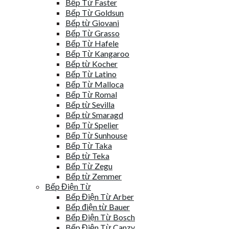
Bếp Từ Faster
Bếp Từ Goldsun
Bếp từ Giovani
Bếp Từ Grasso
Bếp Từ Hafele
Bếp Từ Kangaroo
Bếp từ Kocher
Bếp Từ Latino
Bếp Từ Malloca
Bếp Từ Romal
Bếp từ Sevilla
Bếp từ Smaragd
Bếp Từ Spelier
Bếp Từ Sunhouse
Bếp Từ Taka
Bếp từ Teka
Bếp Từ Zegu
Bếp từ Zemmer
Bếp Điện Từ
Bếp Điện Từ Arber
Bếp điện từ Bauer
Bếp Điện Từ Bosch
Bếp Điện Từ Canzy