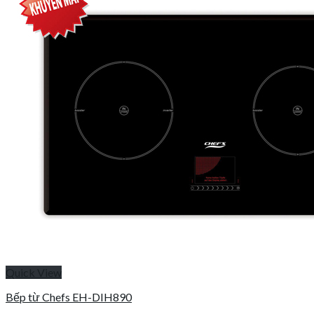
Quick View
Bếp từ Chefs EH-DIH890