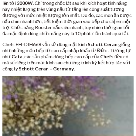
lên tới
3000W
. Chỉ trong chốc lát sau khi kích hoạt tính năng
này, nhiệt lượng trên vùng nấu từ tăng lên công suất tương
đương với mức nhiệt lượng lớn nhất. Do đó, các món ăn được
nấu chín nhanh hơn, tiết kiệm thời gian vào bếp cho chị em nội
trợ. Chức năng Booster nấu siêu nhanh, tuy nhiên thời gian tối
đa mặc định dùng chức năng này là 10 phút / lần tránh quá tải.
Chefs EH-DIH668 vẫn sử dụng mặt kính
Schott Ceran
giống
như những mẫu bếp từ cao cấp nhập khẩu từ
Đức
. Tương tự
như
Cata
, các sản phẩm dòng bếp cao cấp của
Chefs
đều có
mã số riêng trên mặt kính sau chương trình ký kết hợp tác với
công ty
Schott Ceran – Germany
.