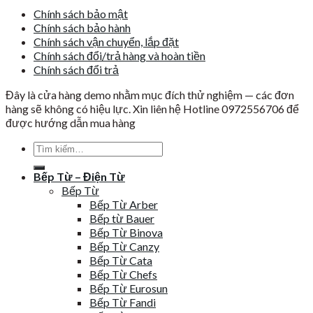
Chính sách bảo mật
Chính sách bảo hành
Chính sách vận chuyển, lắp đặt
Chính sách đổi/trả hàng và hoàn tiền
Chính sách đổi trả
Đây là cửa hàng demo nhằm mục đích thử nghiệm — các đơn
hàng sẽ không có hiệu lực. Xin liên hệ Hotline 0972556706 để
được hướng dẫn mua hàng
Tìm
kiếm:
Bếp Từ – Điện Từ
Bếp Từ
Bếp Từ Arber
Bếp từ Bauer
Bếp Từ Binova
Bếp Từ Canzy
Bếp Từ Cata
Bếp Từ Chefs
Bếp Từ Eurosun
Bếp Từ Fandi