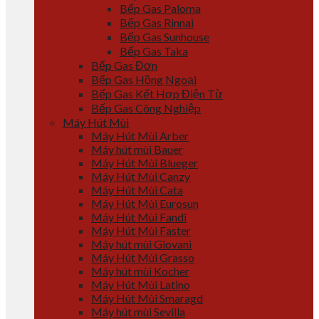
Bếp Gas Paloma
Bếp Gas Rinnai
Bếp Gas Sunhouse
Bếp Gas Taka
Bếp Gas Đơn
Bếp Gas Hồng Ngoại
Bếp Gas Kết Hợp Điện Từ
Bếp Gas Công Nghiệp
Máy Hút Mùi
Máy Hút Mùi Arber
Máy hút mùi Bauer
Máy Hút Mùi Blueger
Máy Hút Mùi Canzy
Máy Hút Mùi Cata
Máy Hút Mùi Eurosun
Máy Hút Mùi Fandi
Máy Hút Mùi Faster
Máy hút mùi Giovani
Máy Hút Mùi Grasso
Máy hút mùi Kocher
Máy Hút Mùi Latino
Máy Hút Mùi Smaragd
Máy hút mùi Sevilla