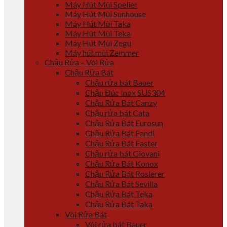
Máy Hút Mùi Spelier
Máy Hút Mùi Sunhouse
Máy Hút Mùi Taka
Máy Hút Mùi Teka
Máy Hút Mùi Zegu
Máy hút mùi Zemmer
Chậu Rửa – Vòi Rửa
Chậu Rửa Bát
Chậu rửa bát Bauer
Chậu Đúc Inox SUS304
Chậu Rửa Bát Canzy
Chậu rửa bát Cata
Chậu Rửa Bát Eurosun
Chậu Rửa Bát Fandi
Chậu Rửa Bát Faster
Chậu rửa bát Giovani
Chậu Rửa Bát Konox
Chậu Rửa Bát Roslerer
Chậu Rửa Bát Sevilla
Chậu Rửa Bát Teka
Chậu Rửa Bát Taka
Vòi Rửa Bát
Vòi rửa bát Bauer