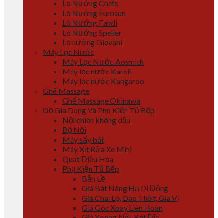
Lò Nướng Chefs
Lò Nướng Eurosun
Lò Nướng Fandi
Lò Nướng Spelier
Lò nướng Giovani
Máy Lọc Nước
Máy Lọc Nước Aosmith
Máy lọc nước Karofi
Máy lọc nước Kangaroo
Ghế Massage
Ghế Massage Okinawa
Đồ Gia Dụng Và Phụ Kiện Tủ Bếp
Nồi chiên không dầu
Bộ Nồi
Máy sấy bát
Máy Xịt Rửa Xe Mini
Quạt Điều Hòa
Phụ Kiện Tủ Bếp
Bản Lề
Giá Bát Nâng Hạ Di Động
Giá Chai Lọ, Dao Thớt, Gia Vị
Giá Góc Xoay Liên Hoàn
Giá Xoong Nồi, Bát Đĩa