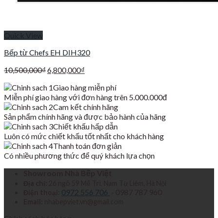
Quick View
Bếp từ Chefs EH DIH320
Giá
Giá
10,500,000
₫
6,800,000
₫
gốc
hiện
Giao hàng miễn phí
là:
tại
Miễn phí giao hàng với đơn hàng trên 5.000.000đ
10,500,000₫.
là:
Cam kết chính hãng
6,800,000₫.
Sản phẩm chính hãng và được bảo hành của hãng
Chiết khấu hấp dẫn
Luôn có mức chiết khấu tốt nhất cho khách hàng
Thanh toán đơn giản
Có nhiều phương thức để quý khách lựa chọn
Showroom Nhà Bếp Việt
Địa chỉ:
26 ngõ 59 Mễ Trì, Nam Từ Liêm, Hà Nội
0972 556 706
- 0987 787 960
Điện thoại:
Email:
nhabepviet.vn@gmail.com