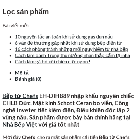
Lọc sản phẩm
Bài viết mới
10 nguyên tắc an toàn khi sử dụng gas đun nấu
6 vấn đề thường gặp nhất khi sử dụng bếp điện từ
16 cách phòng tránh những mối nguy hiểm từ nhà bếp
Cách làm bánh Trung thu nướng nhân thập cẩm tại nhà
Cách làm gà bó xôi chiên cực ngon !
Mô tả
Đánh giá (0)
Bếp từ Chefs
EH-DIH889 nhập khẩu nguyên chiếc
CHLB Đức, Mặt kính
Schott Ceran
bo viền, Công
nghệ Inveter tiết kiệm điện, Điều khiển độc lập 2
vùng nấu. Sản phẩm được bày bán chính hãng tại
Nhà Bếp Việt
với giá tốt nhất
Mới đây
Chefs
cho ra mắt sản phẩm cải tiến
Bếp từ Chefs