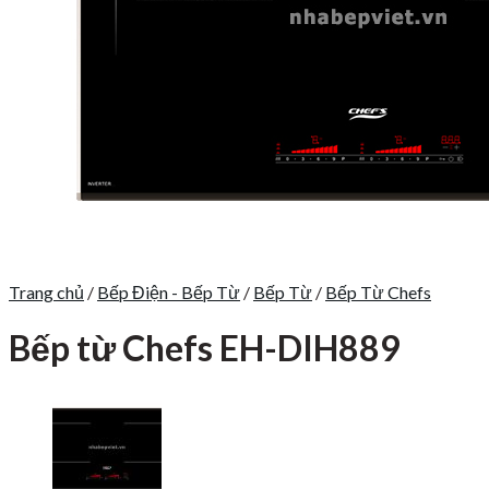
Trang chủ
/
Bếp Điện - Bếp Từ
/
Bếp Từ
/
Bếp Từ Chefs
Bếp từ Chefs EH-DIH889