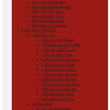
Máy Hút Mùi Spelier
Máy Hút Mùi Sunhouse
Máy Hút Mùi Taka
Máy Hút Mùi Teka
Máy Hút Mùi Zegu
Máy hút mùi Zemmer
Chậu Rửa – Vòi Rửa
Chậu Rửa Bát
Chậu rửa bát Bauer
Chậu Đúc Inox SUS304
Chậu Rửa Bát Canzy
Chậu rửa bát Cata
Chậu Rửa Bát Eurosun
Chậu Rửa Bát Fandi
Chậu Rửa Bát Faster
Chậu rửa bát Giovani
Chậu Rửa Bát Konox
Chậu Rửa Bát Roslerer
Chậu Rửa Bát Sevilla
Chậu Rửa Bát Teka
Chậu Rửa Bát Taka
Vòi Rửa Bát
Vòi rửa bát Bauer