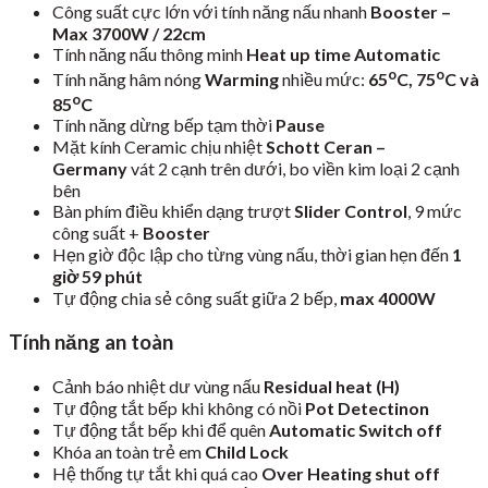
Công suất cực lớn với tính năng nấu nhanh
Booster –
Max 3700W / 22cm
Tính năng nấu thông minh
Heat up time Automatic
o
o
Tính năng hâm nóng
Warming
nhiều mức:
65
C, 75
C và
o
85
C
Tính năng dừng bếp tạm thời
Pause
Mặt kính Ceramic chịu nhiệt
Schott Ceran –
Germany
vát 2 cạnh trên dưới, bo viền kim loại 2 cạnh
bên
Bàn phím điều khiển dạng trượt
Slider Control
, 9 mức
công suất +
Booster
Hẹn giờ độc lập cho từng vùng nấu, thời gian hẹn đến
1
giờ 59 phút
Tự động chia sẻ công suất giữa 2 bếp,
max 4000W
Tính năng an toàn
Cảnh báo nhiệt dư vùng nấu
Residual heat (H)
Tự động tắt bếp khi không có nồi
Pot Detectinon
Tự động tắt bếp khi để quên
Automatic Switch off
Khóa an toàn trẻ em
Child Lock
Hệ thống tự tắt khi quá cao
Over Heating shut off