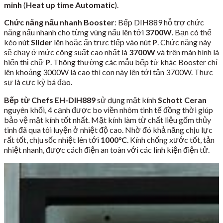
minh
(
Heat up time Automatic
).
Chức năng nấu nhanh Booster
: Bếp DIH889 hỗ trợ chức
năng nấu nhanh cho từng vùng nấu lên tới
3700W
. Bạn có thể
kéo nút
Slider
lên hoặc ấn trực tiếp vào nút
P
. Chức năng này
sẽ chạy ở mức công suất cao nhất là
3700W
và trên màn hình là
hiển thị chữ
P
. Thông thường các mẫu bếp từ khác Booster chỉ
lên khoảng 3000W là cao thì con này lên tới tận 3700W. Thực
sự là cực kỳ bá đạo.
Bếp từ Chefs EH-DIH889
sử dụng mặt kính
Schott Ceran
nguyên khối, 4 cạnh được bo viền nhôm tinh tế đồng thời giúp
bảo vệ mặt kính tốt nhất. Mặt kính làm từ chất liệu gốm thủy
tinh đã qua tôi luyện ở nhiệt độ cao. Nhờ đó khả năng chịu lực
rất tốt, chịu sốc nhiệt lên tới
1000
°C
. Kính chống xước tốt, tản
nhiệt nhanh, được cách điện an toàn với các linh kiện điện tử.