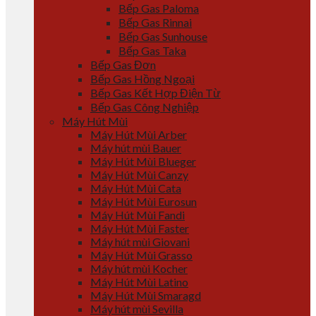
Bếp Gas Paloma
Bếp Gas Rinnai
Bếp Gas Sunhouse
Bếp Gas Taka
Bếp Gas Đơn
Bếp Gas Hồng Ngoại
Bếp Gas Kết Hợp Điện Từ
Bếp Gas Công Nghiệp
Máy Hút Mùi
Máy Hút Mùi Arber
Máy hút mùi Bauer
Máy Hút Mùi Blueger
Máy Hút Mùi Canzy
Máy Hút Mùi Cata
Máy Hút Mùi Eurosun
Máy Hút Mùi Fandi
Máy Hút Mùi Faster
Máy hút mùi Giovani
Máy Hút Mùi Grasso
Máy hút mùi Kocher
Máy Hút Mùi Latino
Máy Hút Mùi Smaragd
Máy hút mùi Sevilla