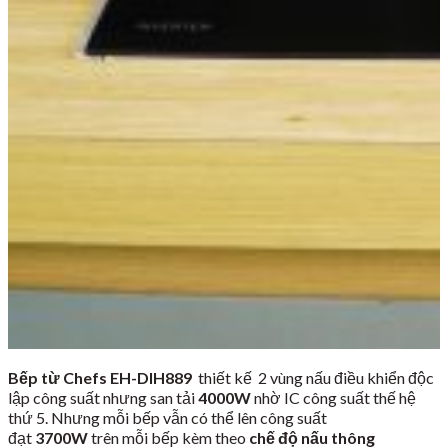
Bếp từ Chefs EH-DIH889
thiết kế 2 vùng nấu điều khiển độc
lập công suất nhưng san tải
4000W
nhờ IC công suất thế hệ
thứ 5. Nhưng mỗi bếp vẫn có thể lên công suất
đạt
3700W
trên mỗi bếp kèm theo
chế độ nấu thông