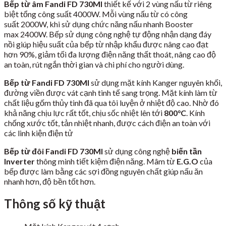
Bếp từ âm Fandi FD 730MI
thiết kế với 2 vùng nấu từ riêng
biệt tổng công suất 4000W. Mỗi vùng nấu từ có công
suất 2000W, khi sử dụng chức năng nấu nhanh Booster
max 2400W. Bếp sử dụng công nghệ tự động nhận dạng đáy
nồi giúp hiệu suất của bếp từ nhập khẩu được nâng cao đạt
hơn 90%, giảm tối đa lượng điện năng thất thoát, nâng cao độ
an toàn, rút ngắn thời gian và chi phí cho người dùng.
Bếp từ Fandi FD 730MI
sử dụng mặt kính Kanger nguyên khối,
đường viền được vát cạnh tinh tế sang trọng. Mặt kính làm từ
chất liệu gốm thủy tinh đã qua tôi luyện ở nhiệt độ cao. Nhờ đó
khả năng chịu lực rất tốt, chịu sốc nhiệt lên tới
800
°C
. Kính
chống xước tốt, tản nhiệt nhanh, được cách điện an toàn với
các linh kiện điện tử
Bếp từ đôi Fandi FD 730MI
sử dụng công nghệ
biến tần
Inverter
thông minh tiết kiệm điện năng. Mâm từ
E.G.O
của
bếp được làm bằng các sợi đồng nguyên chất giúp nấu ăn
nhanh hơn, độ bền tốt hơn.
Thông số kỹ thuật