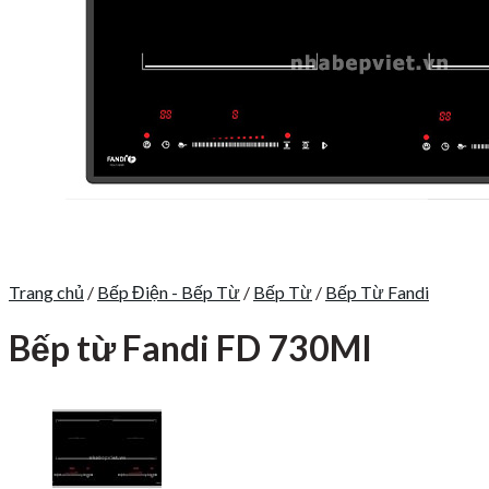
Trang chủ
/
Bếp Điện - Bếp Từ
/
Bếp Từ
/
Bếp Từ Fandi
Bếp từ Fandi FD 730MI