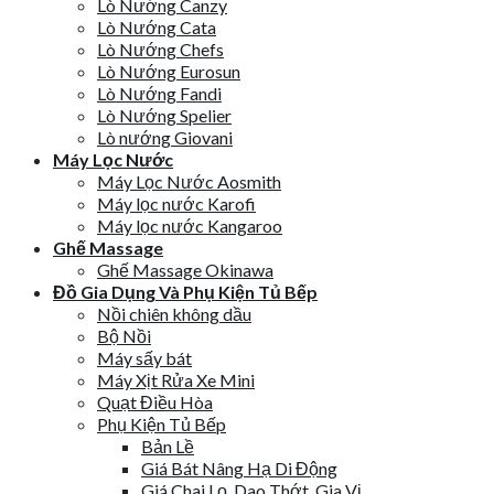
Lò Nướng Canzy
Lò Nướng Cata
Lò Nướng Chefs
Lò Nướng Eurosun
Lò Nướng Fandi
Lò Nướng Spelier
Lò nướng Giovani
Máy Lọc Nước
Máy Lọc Nước Aosmith
Máy lọc nước Karofi
Máy lọc nước Kangaroo
Ghế Massage
Ghế Massage Okinawa
Đồ Gia Dụng Và Phụ Kiện Tủ Bếp
Nồi chiên không dầu
Bộ Nồi
Máy sấy bát
Máy Xịt Rửa Xe Mini
Quạt Điều Hòa
Phụ Kiện Tủ Bếp
Bản Lề
Giá Bát Nâng Hạ Di Động
Giá Chai Lọ, Dao Thớt, Gia Vị