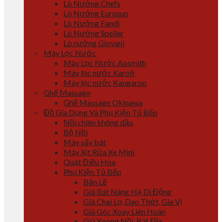
Lò Nướng Chefs
Lò Nướng Eurosun
Lò Nướng Fandi
Lò Nướng Spelier
Lò nướng Giovani
Máy Lọc Nước
Máy Lọc Nước Aosmith
Máy lọc nước Karofi
Máy lọc nước Kangaroo
Ghế Massage
Ghế Massage Okinawa
Đồ Gia Dụng Và Phụ Kiện Tủ Bếp
Nồi chiên không dầu
Bộ Nồi
Máy sấy bát
Máy Xịt Rửa Xe Mini
Quạt Điều Hòa
Phụ Kiện Tủ Bếp
Bản Lề
Giá Bát Nâng Hạ Di Động
Giá Chai Lọ, Dao Thớt, Gia Vị
Giá Góc Xoay Liên Hoàn
Giá Xoong Nồi, Bát Đĩa