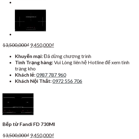
Giá
Giá
13,500,000
₫
9,450,000
₫
gốc
hiện
Khuyến mại:
Đã dừng chương trình
là:
tại
Tình Trạng hàng:
Vui Lòng liên hệ Hotline để xem tình
13,500,000₫.
là:
trạng kho
9,450,000₫.
Khách lẻ:
0987 787 960
Khách Nội Thất:
0972 556 706
Bếp từ Fandi FD 730MI
Giá
Giá
13,500,000
₫
9,450,000
₫