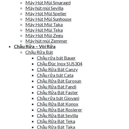
Máy Hút Mùi Smaragd
Máy hút mùi Sevilla
Máy Hút Mùi Spelier
Máy Hút Mùi Sunhouse
Máy Hút Mùi Taka
Máy Hút Mùi Teka
Máy Hút Mùi Zegu
Máy hút mùi Zemmer
Chậu Rửa – Vòi Rửa
Chậu Rửa Bát
Chậu rửa bát Bauer
Chậu Đúc Inox SUS304
Chậu Rửa Bát Canzy
Chậu rửa bát Cata
Chậu Rửa Bát Eurosun
Chậu Rửa Bát Fandi
Chậu Rửa Bát Faster
Chậu rửa bát Giovani
Chậu Rửa Bát Konox
Chậu Rửa Bát Roslerer
Chậu Rửa Bát Sevilla
Chậu Rửa Bát Teka
Chậu Rửa Bát Taka