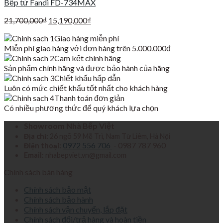
Bếp từ Fandi FD-734MAX
Giá
Giá
21,700,000
₫
15,190,000
₫
gốc
hiện
Giao hàng miễn phí
là:
tại
Miễn phí giao hàng với đơn hàng trên 5.000.000đ
21,700,000₫.
là:
Cam kết chính hãng
15,190,000₫.
Sản phẩm chính hãng và được bảo hành của hãng
Chiết khấu hấp dẫn
Luôn có mức chiết khấu tốt nhất cho khách hàng
Thanh toán đơn giản
Có nhiều phương thức để quý khách lựa chọn
Showroom Nhà Bếp Việt
Địa chỉ:
26 ngõ 59 Mễ Trì, Nam Từ Liêm, Hà Nội
0972 556 706
- 0987 787 960
Điện thoại:
Email:
nhabepviet.vn@gmail.com
Chính sách bán hàng
Chính sách bảo mật
Chính sách bảo hành
Chính sách vận chuyển, lắp đặt
Chính sách đổi/trả hàng và hoàn tiền