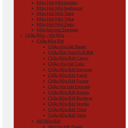
Máy Hút Mùi Spelier
Máy Hút Mùi Sunhouse
Máy Hút Mùi Taka
Máy Hút Mùi Teka
Máy Hút Mùi Zegu
Máy hút mùi Zemmer
Chậu Rửa – Vòi Rửa
Chậu Rửa Bát
Chậu rửa bát Bauer
Chậu Đúc Inox SUS304
Chậu Rửa Bát Canzy
Chậu rửa bát Cata
Chậu Rửa Bát Eurosun
Chậu Rửa Bát Fandi
Chậu Rửa Bát Faster
Chậu rửa bát Giovani
Chậu Rửa Bát Konox
Chậu Rửa Bát Roslerer
Chậu Rửa Bát Sevilla
Chậu Rửa Bát Teka
Chậu Rửa Bát Taka
Vòi Rửa Bát
Vòi rửa bát Bauer