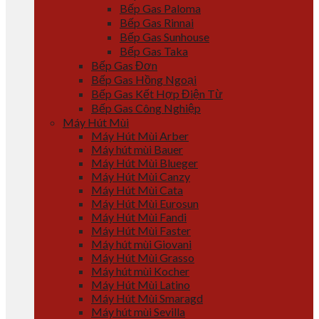
Bếp Gas Paloma
Bếp Gas Rinnai
Bếp Gas Sunhouse
Bếp Gas Taka
Bếp Gas Đơn
Bếp Gas Hồng Ngoại
Bếp Gas Kết Hợp Điện Từ
Bếp Gas Công Nghiệp
Máy Hút Mùi
Máy Hút Mùi Arber
Máy hút mùi Bauer
Máy Hút Mùi Blueger
Máy Hút Mùi Canzy
Máy Hút Mùi Cata
Máy Hút Mùi Eurosun
Máy Hút Mùi Fandi
Máy Hút Mùi Faster
Máy hút mùi Giovani
Máy Hút Mùi Grasso
Máy hút mùi Kocher
Máy Hút Mùi Latino
Máy Hút Mùi Smaragd
Máy hút mùi Sevilla