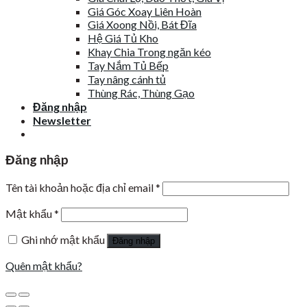
Giá Góc Xoay Liên Hoàn
Giá Xoong Nồi, Bát Đĩa
Hệ Giá Tủ Kho
Khay Chia Trong ngăn kéo
Tay Nắm Tủ Bếp
Tay nâng cánh tủ
Thùng Rác, Thùng Gạo
Đăng nhập
Newsletter
Đăng nhập
Tên tài khoản hoặc địa chỉ email
*
Mật khẩu
*
Ghi nhớ mật khẩu
Đăng nhập
Quên mật khẩu?