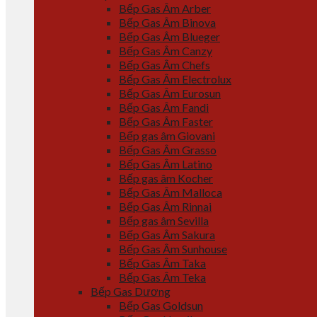
Bếp Gas Âm Arber
Bếp Gas Âm Binova
Bếp Gas Âm Blueger
Bếp Gas Âm Canzy
Bếp Gas Âm Chefs
Bếp Gas Âm Electrolux
Bếp Gas Âm Eurosun
Bếp Gas Âm Fandi
Bếp Gas Âm Faster
Bếp gas âm Giovani
Bếp Gas Âm Grasso
Bếp Gas Âm Latino
Bếp gas âm Kocher
Bếp Gas Âm Malloca
Bếp Gas Âm Rinnai
Bếp gas âm Sevilla
Bếp Gas Âm Sakura
Bếp Gas Âm Sunhouse
Bếp Gas Âm Taka
Bếp Gas Âm Teka
Bếp Gas Dương
Bếp Gas Goldsun