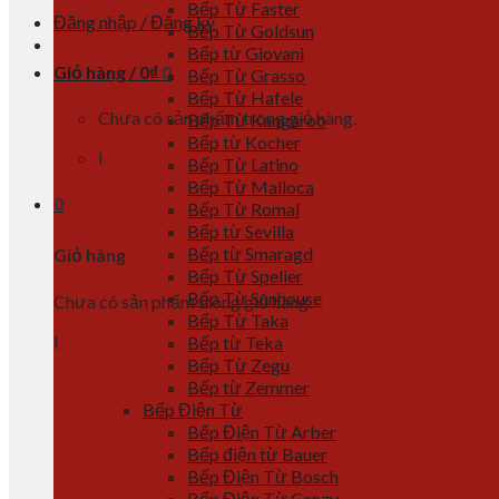
Bếp Từ Faster
Đăng nhập / Đăng ký
Bếp Từ Goldsun
Bếp từ Giovani
Giỏ hàng /
0
₫
0
Bếp Từ Grasso
Bếp Từ Hafele
Chưa có sản phẩm trong giỏ hàng.
Bếp Từ Kangaroo
Bếp từ Kocher
l
Bếp Từ Latino
Bếp Từ Malloca
0
Bếp Từ Romal
Bếp từ Sevilla
Bếp từ Smaragd
Giỏ hàng
Bếp Từ Spelier
Bếp Từ Sunhouse
Chưa có sản phẩm trong giỏ hàng.
Bếp Từ Taka
l
Bếp từ Teka
Bếp Từ Zegu
Bếp từ Zemmer
Bếp Điện Từ
Bếp Điện Từ Arber
Bếp điện từ Bauer
Bếp Điện Từ Bosch
Bếp Điện Từ Canzy