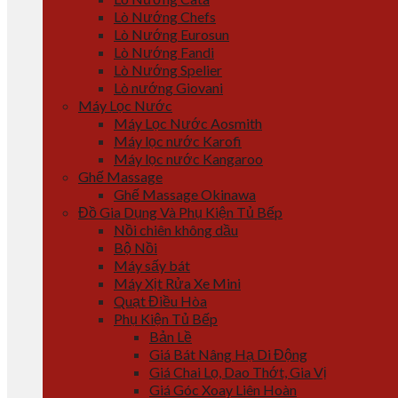
Lò Nướng Chefs
Lò Nướng Eurosun
Lò Nướng Fandi
Lò Nướng Spelier
Lò nướng Giovani
Máy Lọc Nước
Máy Lọc Nước Aosmith
Máy lọc nước Karofi
Máy lọc nước Kangaroo
Ghế Massage
Ghế Massage Okinawa
Đồ Gia Dụng Và Phụ Kiện Tủ Bếp
Nồi chiên không dầu
Bộ Nồi
Máy sấy bát
Máy Xịt Rửa Xe Mini
Quạt Điều Hòa
Phụ Kiện Tủ Bếp
Bản Lề
Giá Bát Nâng Hạ Di Động
Giá Chai Lọ, Dao Thớt, Gia Vị
Giá Góc Xoay Liên Hoàn