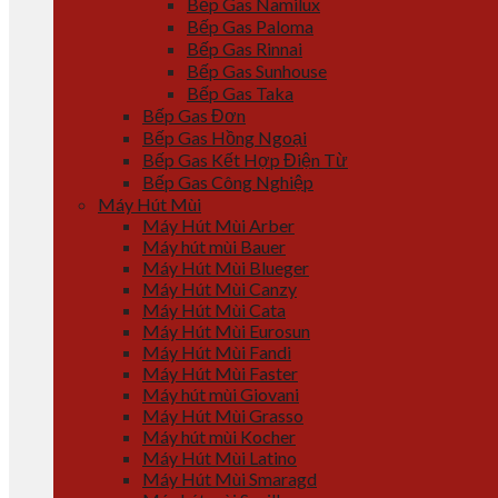
Bếp Gas Namilux
Bếp Gas Paloma
Bếp Gas Rinnai
Bếp Gas Sunhouse
Bếp Gas Taka
Bếp Gas Đơn
Bếp Gas Hồng Ngoại
Bếp Gas Kết Hợp Điện Từ
Bếp Gas Công Nghiệp
Máy Hút Mùi
Máy Hút Mùi Arber
Máy hút mùi Bauer
Máy Hút Mùi Blueger
Máy Hút Mùi Canzy
Máy Hút Mùi Cata
Máy Hút Mùi Eurosun
Máy Hút Mùi Fandi
Máy Hút Mùi Faster
Máy hút mùi Giovani
Máy Hút Mùi Grasso
Máy hút mùi Kocher
Máy Hút Mùi Latino
Máy Hút Mùi Smaragd