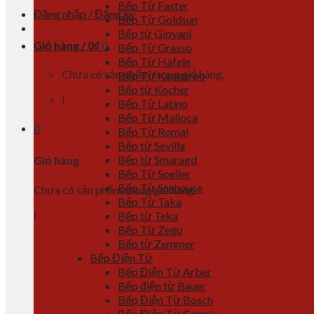
Bếp Từ Faster
Đăng nhập / Đăng ký
Bếp Từ Goldsun
Bếp từ Giovani
Giỏ hàng /
0
₫
0
Bếp Từ Grasso
Bếp Từ Hafele
Chưa có sản phẩm trong giỏ hàng.
Bếp Từ Kangaroo
Bếp từ Kocher
l
Bếp Từ Latino
Bếp Từ Malloca
0
Bếp Từ Romal
Bếp từ Sevilla
Bếp từ Smaragd
Giỏ hàng
Bếp Từ Spelier
Bếp Từ Sunhouse
Chưa có sản phẩm trong giỏ hàng.
Bếp Từ Taka
l
Bếp từ Teka
Bếp Từ Zegu
Bếp từ Zemmer
Bếp Điện Từ
Bếp Điện Từ Arber
Bếp điện từ Bauer
Bếp Điện Từ Bosch
Bếp Điện Từ Canzy