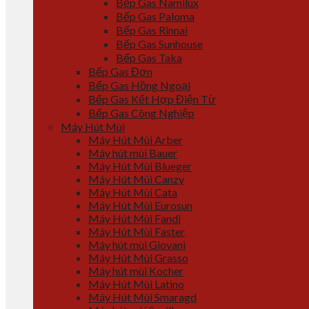
Bếp Gas Namilux
Bếp Gas Paloma
Bếp Gas Rinnai
Bếp Gas Sunhouse
Bếp Gas Taka
Bếp Gas Đơn
Bếp Gas Hồng Ngoại
Bếp Gas Kết Hợp Điện Từ
Bếp Gas Công Nghiệp
Máy Hút Mùi
Máy Hút Mùi Arber
Máy hút mùi Bauer
Máy Hút Mùi Blueger
Máy Hút Mùi Canzy
Máy Hút Mùi Cata
Máy Hút Mùi Eurosun
Máy Hút Mùi Fandi
Máy Hút Mùi Faster
Máy hút mùi Giovani
Máy Hút Mùi Grasso
Máy hút mùi Kocher
Máy Hút Mùi Latino
Máy Hút Mùi Smaragd