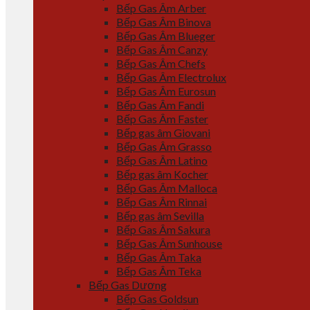
Bếp Gas Âm Arber
Bếp Gas Âm Binova
Bếp Gas Âm Blueger
Bếp Gas Âm Canzy
Bếp Gas Âm Chefs
Bếp Gas Âm Electrolux
Bếp Gas Âm Eurosun
Bếp Gas Âm Fandi
Bếp Gas Âm Faster
Bếp gas âm Giovani
Bếp Gas Âm Grasso
Bếp Gas Âm Latino
Bếp gas âm Kocher
Bếp Gas Âm Malloca
Bếp Gas Âm Rinnai
Bếp gas âm Sevilla
Bếp Gas Âm Sakura
Bếp Gas Âm Sunhouse
Bếp Gas Âm Taka
Bếp Gas Âm Teka
Bếp Gas Dương
Bếp Gas Goldsun