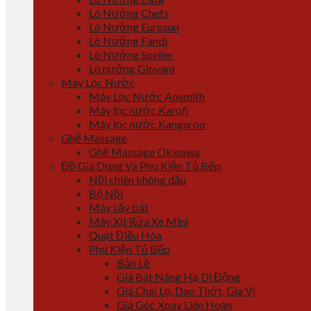
Lò Nướng Chefs
Lò Nướng Eurosun
Lò Nướng Fandi
Lò Nướng Spelier
Lò nướng Giovani
Máy Lọc Nước
Máy Lọc Nước Aosmith
Máy lọc nước Karofi
Máy lọc nước Kangaroo
Ghế Massage
Ghế Massage Okinawa
Đồ Gia Dụng Và Phụ Kiện Tủ Bếp
Nồi chiên không dầu
Bộ Nồi
Máy sấy bát
Máy Xịt Rửa Xe Mini
Quạt Điều Hòa
Phụ Kiện Tủ Bếp
Bản Lề
Giá Bát Nâng Hạ Di Động
Giá Chai Lọ, Dao Thớt, Gia Vị
Giá Góc Xoay Liên Hoàn