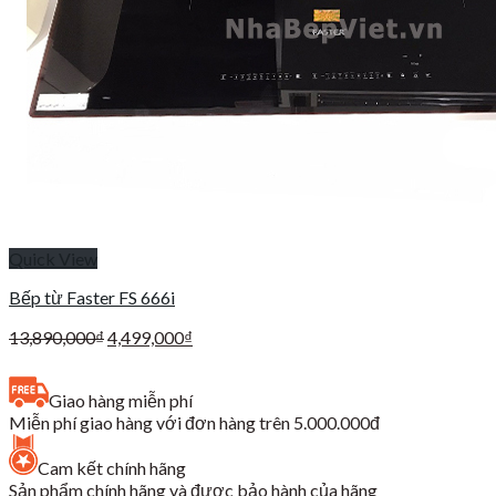
Quick View
Bếp từ Faster FS 666i
Giá
Giá
13,890,000
₫
4,499,000
₫
gốc
hiện
là:
tại
Giao hàng miễn phí
13,890,000₫.
là:
Miễn phí giao hàng với đơn hàng trên 5.000.000đ
4,499,000₫.
Cam kết chính hãng
Sản phẩm chính hãng và được bảo hành của hãng