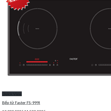
Quick View
Bếp từ Faster FS-999I