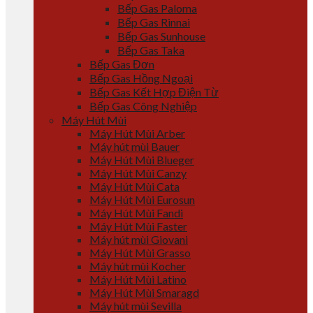
Bếp Gas Paloma
Bếp Gas Rinnai
Bếp Gas Sunhouse
Bếp Gas Taka
Bếp Gas Đơn
Bếp Gas Hồng Ngoại
Bếp Gas Kết Hợp Điện Từ
Bếp Gas Công Nghiệp
Máy Hút Mùi
Máy Hút Mùi Arber
Máy hút mùi Bauer
Máy Hút Mùi Blueger
Máy Hút Mùi Canzy
Máy Hút Mùi Cata
Máy Hút Mùi Eurosun
Máy Hút Mùi Fandi
Máy Hút Mùi Faster
Máy hút mùi Giovani
Máy Hút Mùi Grasso
Máy hút mùi Kocher
Máy Hút Mùi Latino
Máy Hút Mùi Smaragd
Máy hút mùi Sevilla