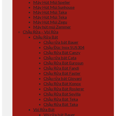
Máy Hút Mùi Spelier
Máy Hút Mùi Sunhouse
Máy Hút Mùi Taka
Máy Hút Mùi Teka
Máy Hút Mùi Zegu
Máy hút mùi Zemmer
Chậu Rửa – Vòi Rửa
Chậu Rửa Bát
Chậu rửa bát Bauer
Chậu Đúc Inox SUS304
Chậu Rửa Bát Canzy
Chậu rửa bát Cata
Chậu Rửa Bát Eurosun
Chậu Rửa Bát Fandi
Chậu Rửa Bát Faster
Chậu rửa bát Giovani
Chậu Rửa Bát Konox
Chậu Rửa Bát Roslerer
Chậu Rửa Bát Sevilla
Chậu Rửa Bát Teka
Chậu Rửa Bát Taka
Vòi Rửa Bát
Vòi rửa bát Bauer