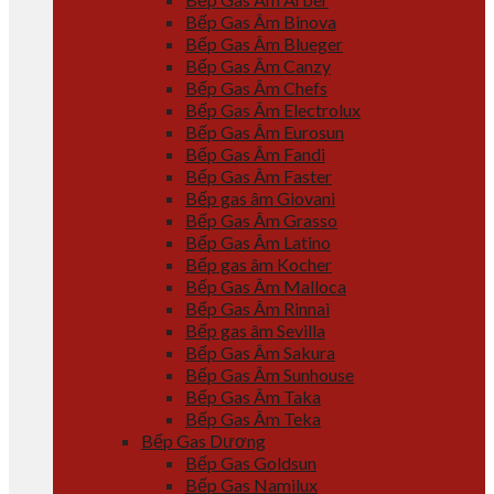
Bếp Gas Âm Binova
Bếp Gas Âm Blueger
Bếp Gas Âm Canzy
Bếp Gas Âm Chefs
Bếp Gas Âm Electrolux
Bếp Gas Âm Eurosun
Bếp Gas Âm Fandi
Bếp Gas Âm Faster
Bếp gas âm Giovani
Bếp Gas Âm Grasso
Bếp Gas Âm Latino
Bếp gas âm Kocher
Bếp Gas Âm Malloca
Bếp Gas Âm Rinnai
Bếp gas âm Sevilla
Bếp Gas Âm Sakura
Bếp Gas Âm Sunhouse
Bếp Gas Âm Taka
Bếp Gas Âm Teka
Bếp Gas Dương
Bếp Gas Goldsun
Bếp Gas Namilux