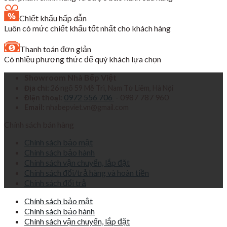
Chiết khấu hấp dẫn
Luôn có mức chiết khấu tốt nhất cho khách hàng
Thanh toán đơn giản
Có nhiều phương thức để quý khách lựa chọn
Showroom Nhà Bếp Việt
Địa chỉ:
26 ngõ 59 Mễ Trì, Nam Từ Liêm, Hà Nội
0972 556 706
- 0987 787 960
Điện thoại:
Email:
nhabepviet.vn@gmail.com
Chính sách bán hàng
Chính sách bảo mật
Chính sách bảo hành
Chính sách vận chuyển, lắp đặt
Chính sách đổi/trả hàng và hoàn tiền
Chính sách đổi trả
Chính sách bảo mật
Chính sách bảo hành
Chính sách vận chuyển, lắp đặt