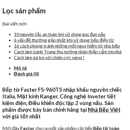
Lọc sản phẩm
Bài viết mới
10 nguyên tắc an toàn khi sử dụng gas đun nấu
6 vấn đề thường gặp nhất khi sử dụng bếp điện từ
16 cách phòng tránh những mối nguy hiểm từ nhà bếp
Cách làm bánh Trung thu nướng nhân thập cẩm tại nhà
Cách làm gà bó xôi chiên cực ngon !
Mô tả
Đánh giá (0)
Bếp từ Faster FS-960TS nhập khẩu nguyên chiếc
Italia, Mặt kính Kanger, Công nghệ Inveter tiết
kiệm điện, Điều khiển độc lập 2 vùng nấu. Sản
phẩm được bày bán chính hãng tại
Nhà Bếp Việt
với giá tốt nhất
Mới đây
Faster
cho ra mắt sản phẩm cải tiến
Bếp từ toàn