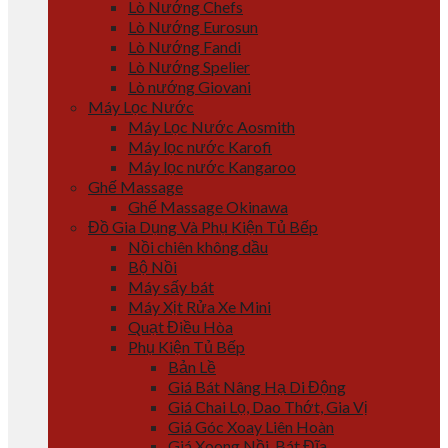
Lò Nướng Chefs
Lò Nướng Eurosun
Lò Nướng Fandi
Lò Nướng Spelier
Lò nướng Giovani
Máy Lọc Nước
Máy Lọc Nước Aosmith
Máy lọc nước Karofi
Máy lọc nước Kangaroo
Ghế Massage
Ghế Massage Okinawa
Đồ Gia Dụng Và Phụ Kiện Tủ Bếp
Nồi chiên không dầu
Bộ Nồi
Máy sấy bát
Máy Xịt Rửa Xe Mini
Quạt Điều Hòa
Phụ Kiện Tủ Bếp
Bản Lề
Giá Bát Nâng Hạ Di Động
Giá Chai Lọ, Dao Thớt, Gia Vị
Giá Góc Xoay Liên Hoàn
Giá Xoong Nồi, Bát Đĩa