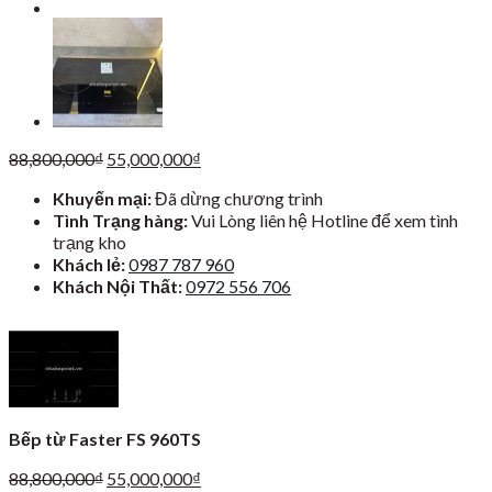
Giá
Giá
88,800,000
₫
55,000,000
₫
gốc
hiện
Khuyến mại:
Đã dừng chương trình
là:
tại
Tình Trạng hàng:
Vui Lòng liên hệ Hotline để xem tình
88,800,000₫.
là:
trạng kho
55,000,000₫.
Khách lẻ:
0987 787 960
Khách Nội Thất:
0972 556 706
Bếp từ Faster FS 960TS
Giá
Giá
88,800,000
₫
55,000,000
₫