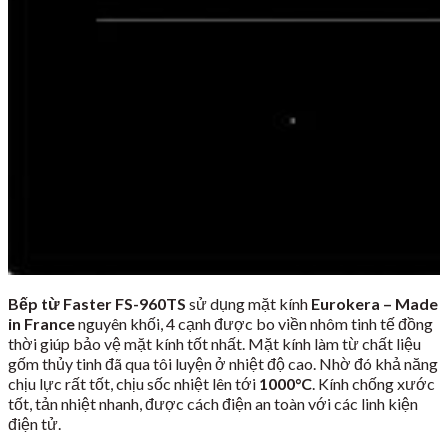
Bếp từ Faster FS-960TS
sử dụng mặt kính
Eurokera – Made
in France
nguyên khối, 4 cạnh được bo viền nhôm tinh tế đồng
thời giúp bảo vệ mặt kính tốt nhất. Mặt kính làm từ chất liệu
gốm thủy tinh đã qua tôi luyện ở nhiệt độ cao. Nhờ đó khả năng
chịu lực rất tốt, chịu sốc nhiệt lên tới
1000
°C
. Kính chống xước
tốt, tản nhiệt nhanh, được cách điện an toàn với các linh kiện
điện tử.