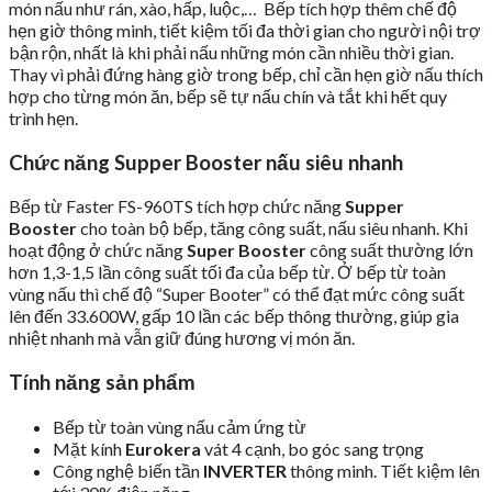
món nấu như rán, xào, hấp, luộc,… Bếp tích hợp thêm chế độ
hẹn giờ thông minh, tiết kiệm tối đa thời gian cho người nội trợ
bận rộn, nhất là khi phải nấu những món cần nhiều thời gian.
Thay vì phải đứng hàng giờ trong bếp, chỉ cần hẹn giờ nấu thích
hợp cho từng món ăn, bếp sẽ tự nấu chín và tắt khi hết quy
trình hẹn.
Chức năng Supper Booster nấu siêu nhanh
Bếp từ Faster FS-960TS tích hợp chức năng
Supper
Booster
cho toàn bộ bếp, tăng công suất, nấu siêu nhanh. Khi
hoạt động ở chức năng
Super Booster
công suất thường lớn
hơn 1,3-1,5 lần công suất tối đa của bếp từ. Ở bếp từ toàn
vùng nấu thì chế độ “Super Booter” có thể đạt mức công suất
lên đến 33.600W, gấp 10 lần các bếp thông thường, giúp gia
nhiệt nhanh mà vẫn giữ đúng hương vị món ăn.
Tính năng sản phẩm
Bếp từ toàn vùng nấu cảm ứng từ
Mặt kính
Eurokera
vát 4 cạnh, bo góc sang trọng
Công nghệ biến tần
INVERTER
thông minh. Tiết kiệm lên