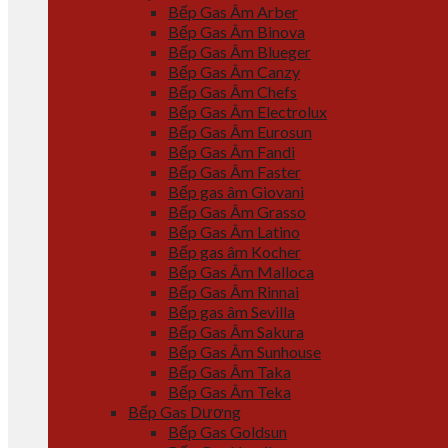
Bếp Gas Âm Arber
Bếp Gas Âm Binova
Bếp Gas Âm Blueger
Bếp Gas Âm Canzy
Bếp Gas Âm Chefs
Bếp Gas Âm Electrolux
Bếp Gas Âm Eurosun
Bếp Gas Âm Fandi
Bếp Gas Âm Faster
Bếp gas âm Giovani
Bếp Gas Âm Grasso
Bếp Gas Âm Latino
Bếp gas âm Kocher
Bếp Gas Âm Malloca
Bếp Gas Âm Rinnai
Bếp gas âm Sevilla
Bếp Gas Âm Sakura
Bếp Gas Âm Sunhouse
Bếp Gas Âm Taka
Bếp Gas Âm Teka
Bếp Gas Dương
Bếp Gas Goldsun