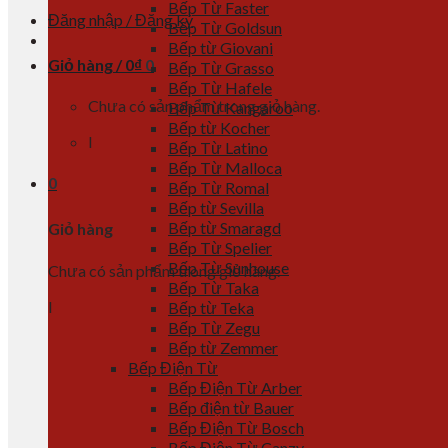
Bếp Từ Faster
Đăng nhập / Đăng ký
Bếp Từ Goldsun
Bếp từ Giovani
Giỏ hàng /
0
₫
0
Bếp Từ Grasso
Bếp Từ Hafele
Chưa có sản phẩm trong giỏ hàng.
Bếp Từ Kangaroo
Bếp từ Kocher
l
Bếp Từ Latino
Bếp Từ Malloca
0
Bếp Từ Romal
Bếp từ Sevilla
Bếp từ Smaragd
Giỏ hàng
Bếp Từ Spelier
Bếp Từ Sunhouse
Chưa có sản phẩm trong giỏ hàng.
Bếp Từ Taka
l
Bếp từ Teka
Bếp Từ Zegu
Bếp từ Zemmer
Bếp Điện Từ
Bếp Điện Từ Arber
Bếp điện từ Bauer
Bếp Điện Từ Bosch
Bếp Điện Từ Canzy