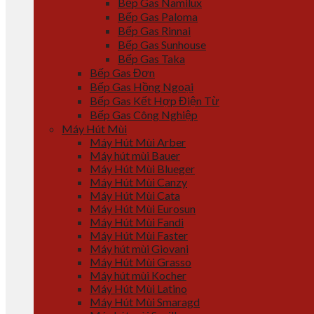
Bếp Gas Namilux
Bếp Gas Paloma
Bếp Gas Rinnai
Bếp Gas Sunhouse
Bếp Gas Taka
Bếp Gas Đơn
Bếp Gas Hồng Ngoại
Bếp Gas Kết Hợp Điện Từ
Bếp Gas Công Nghiệp
Máy Hút Mùi
Máy Hút Mùi Arber
Máy hút mùi Bauer
Máy Hút Mùi Blueger
Máy Hút Mùi Canzy
Máy Hút Mùi Cata
Máy Hút Mùi Eurosun
Máy Hút Mùi Fandi
Máy Hút Mùi Faster
Máy hút mùi Giovani
Máy Hút Mùi Grasso
Máy hút mùi Kocher
Máy Hút Mùi Latino
Máy Hút Mùi Smaragd