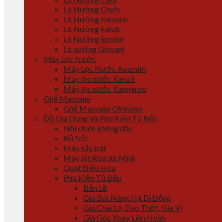
Lò Nướng Chefs
Lò Nướng Eurosun
Lò Nướng Fandi
Lò Nướng Spelier
Lò nướng Giovani
Máy Lọc Nước
Máy Lọc Nước Aosmith
Máy lọc nước Karofi
Máy lọc nước Kangaroo
Ghế Massage
Ghế Massage Okinawa
Đồ Gia Dụng Và Phụ Kiện Tủ Bếp
Nồi chiên không dầu
Bộ Nồi
Máy sấy bát
Máy Xịt Rửa Xe Mini
Quạt Điều Hòa
Phụ Kiện Tủ Bếp
Bản Lề
Giá Bát Nâng Hạ Di Động
Giá Chai Lọ, Dao Thớt, Gia Vị
Giá Góc Xoay Liên Hoàn