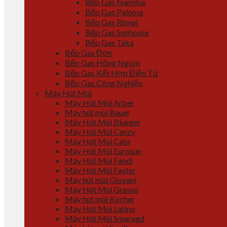
Bếp Gas Namilux
Bếp Gas Paloma
Bếp Gas Rinnai
Bếp Gas Sunhouse
Bếp Gas Taka
Bếp Gas Đơn
Bếp Gas Hồng Ngoại
Bếp Gas Kết Hợp Điện Từ
Bếp Gas Công Nghiệp
Máy Hút Mùi
Máy Hút Mùi Arber
Máy hút mùi Bauer
Máy Hút Mùi Blueger
Máy Hút Mùi Canzy
Máy Hút Mùi Cata
Máy Hút Mùi Eurosun
Máy Hút Mùi Fandi
Máy Hút Mùi Faster
Máy hút mùi Giovani
Máy Hút Mùi Grasso
Máy hút mùi Kocher
Máy Hút Mùi Latino
Máy Hút Mùi Smaragd