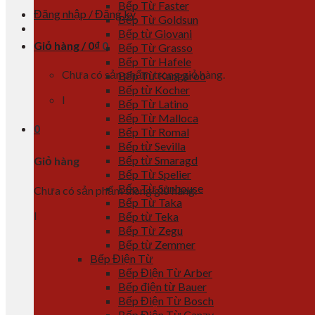
Bếp Từ Faster
Đăng nhập / Đăng ký
Bếp Từ Goldsun
Bếp từ Giovani
Giỏ hàng /
0
₫
0
Bếp Từ Grasso
Bếp Từ Hafele
Chưa có sản phẩm trong giỏ hàng.
Bếp Từ Kangaroo
Bếp từ Kocher
l
Bếp Từ Latino
Bếp Từ Malloca
0
Bếp Từ Romal
Bếp từ Sevilla
Bếp từ Smaragd
Giỏ hàng
Bếp Từ Spelier
Bếp Từ Sunhouse
Chưa có sản phẩm trong giỏ hàng.
Bếp Từ Taka
l
Bếp từ Teka
Bếp Từ Zegu
Bếp từ Zemmer
Bếp Điện Từ
Bếp Điện Từ Arber
Bếp điện từ Bauer
Bếp Điện Từ Bosch
Bếp Điện Từ Canzy