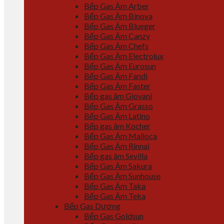
Bếp Gas Âm Arber
Bếp Gas Âm Binova
Bếp Gas Âm Blueger
Bếp Gas Âm Canzy
Bếp Gas Âm Chefs
Bếp Gas Âm Electrolux
Bếp Gas Âm Eurosun
Bếp Gas Âm Fandi
Bếp Gas Âm Faster
Bếp gas âm Giovani
Bếp Gas Âm Grasso
Bếp Gas Âm Latino
Bếp gas âm Kocher
Bếp Gas Âm Malloca
Bếp Gas Âm Rinnai
Bếp gas âm Sevilla
Bếp Gas Âm Sakura
Bếp Gas Âm Sunhouse
Bếp Gas Âm Taka
Bếp Gas Âm Teka
Bếp Gas Dương
Bếp Gas Goldsun