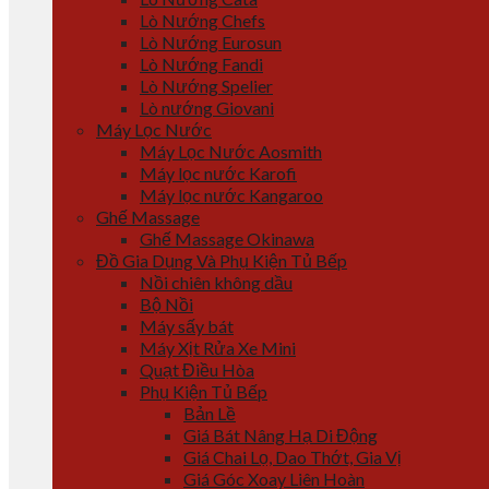
Lò Nướng Chefs
Lò Nướng Eurosun
Lò Nướng Fandi
Lò Nướng Spelier
Lò nướng Giovani
Máy Lọc Nước
Máy Lọc Nước Aosmith
Máy lọc nước Karofi
Máy lọc nước Kangaroo
Ghế Massage
Ghế Massage Okinawa
Đồ Gia Dụng Và Phụ Kiện Tủ Bếp
Nồi chiên không dầu
Bộ Nồi
Máy sấy bát
Máy Xịt Rửa Xe Mini
Quạt Điều Hòa
Phụ Kiện Tủ Bếp
Bản Lề
Giá Bát Nâng Hạ Di Động
Giá Chai Lọ, Dao Thớt, Gia Vị
Giá Góc Xoay Liên Hoàn