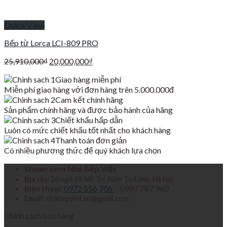
Quick View
Bếp từ Lorca LCI-809 PRO
Giá
Giá
25,910,000
₫
20,000,000
₫
gốc
hiện
Giao hàng miễn phí
là:
tại
Miễn phí giao hàng với đơn hàng trên 5.000.000đ
25,910,000₫.
là:
Cam kết chính hãng
20,000,000₫.
Sản phẩm chính hãng và được bảo hành của hãng
Chiết khấu hấp dẫn
Luôn có mức chiết khấu tốt nhất cho khách hàng
Thanh toán đơn giản
Có nhiều phương thức để quý khách lựa chọn
Showroom Nhà Bếp Việt
Địa chỉ:
26 ngõ 59 Mễ Trì, Nam Từ Liêm, Hà Nội
0972 556 706
- 0987 787 960
Điện thoại:
Email:
nhabepviet.vn@gmail.com
Chính sách bán hàng