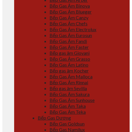
Bếp Gas Âm Binova
Bếp Gas Âm Blueger
Bếp Gas Âm Canzy
Bếp Gas Âm Chefs
Bếp Gas Âm Electrolux
Bếp Gas Âm Eurosun
Bếp Gas Âm Fandi
Bếp Gas Âm Faster
Bếp gas âm Giovani
Bếp Gas Âm Grasso
Bếp Gas Âm Latino
Bếp gas âm Kocher
Bếp Gas Âm Malloca
Bếp Gas Âm Rinnai
Bếp gas âm Sevilla
Bếp Gas Âm Sakura
Bếp Gas Âm Sunhouse
Bếp Gas Âm Taka
Bếp Gas Âm Teka
Bếp Gas Dương
Bếp Gas Goldsun
Bếp Gas Namilux