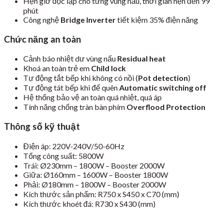
Hẹn giờ độc lập cho từng vùng nấu, thời gian hẹn đến 99
phút
Công nghệ
Bridge Inverter
tiết kiệm 35% điện năng
Chức năng an toàn
Cảnh báo nhiệt dư vùng nấu
Residual heat
Khoá an toàn trẻ em
Child lock
Tự động tắt bếp khi không có nồi (
Pot detection
)
Tự động tát bếp khi để quên
Automatic switching off
Hệ thống bảo vệ an toàn quá nhiệt, quá áp
Tính năng chống tràn bàn phím
Overflood Protection
Thông số kỹ thuật
Điện áp: 220V-240V/50-60Hz
Tổng công suất: 5800W
Trái: Ø230mm – 1800W – Booster 2000W
Giữa: Ø160mm – 1600W – Booster 1800W
Phải: Ø180mm – 1800W – Booster 2000W
Kích thước sản phẩm: R750 x S450 x C70 (mm)
Kích thước khoét đá: R730 x S430 (mm)