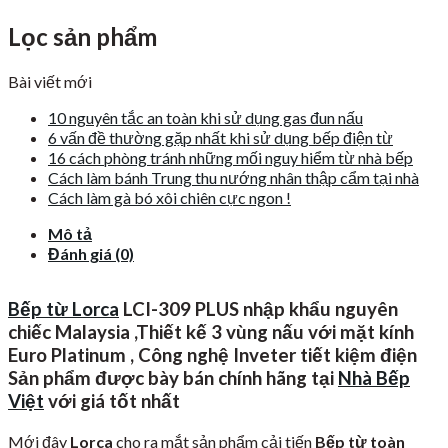
Lọc sản phẩm
Bài viết mới
10 nguyên tắc an toàn khi sử dụng gas đun nấu
6 vấn đề thường gặp nhất khi sử dụng bếp điện từ
16 cách phòng tránh những mối nguy hiểm từ nhà bếp
Cách làm bánh Trung thu nướng nhân thập cẩm tại nhà
Cách làm gà bó xôi chiên cực ngon !
Mô tả
Đánh giá (0)
Bếp từ Lorca
LCI-309 PLUS nhập khẩu nguyên
chiếc Malaysia ,Thiết kế 3 vùng nấu với mặt kính
Euro Platinum , Công nghệ Inveter tiết kiệm điện
Sản phẩm được bày bán chính hãng tại
Nhà Bếp
Việt
với giá tốt nhất
Mới đây
Lorca
cho ra mắt sản phẩm cải tiến
Bếp từ toàn