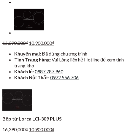
Giá
Giá
16,390,000
₫
10,900,000
₫
gốc
hiện
Khuyến mại:
Đã dừng chương trình
là:
tại
Tình Trạng hàng:
Vui Lòng liên hệ Hotline để xem tình
16,390,000₫.
là:
trạng kho
10,900,000₫.
Khách lẻ:
0987 787 960
Khách Nội Thất:
0972 556 706
Bếp từ Lorca LCI-309 PLUS
Giá
Giá
16,390,000
₫
10,900,000
₫