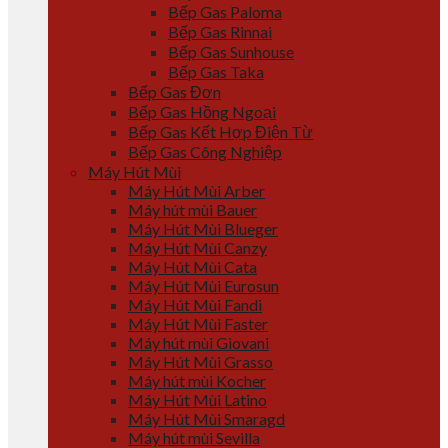
Bếp Gas Paloma
Bếp Gas Rinnai
Bếp Gas Sunhouse
Bếp Gas Taka
Bếp Gas Đơn
Bếp Gas Hồng Ngoại
Bếp Gas Kết Hợp Điện Từ
Bếp Gas Công Nghiệp
Máy Hút Mùi
Máy Hút Mùi Arber
Máy hút mùi Bauer
Máy Hút Mùi Blueger
Máy Hút Mùi Canzy
Máy Hút Mùi Cata
Máy Hút Mùi Eurosun
Máy Hút Mùi Fandi
Máy Hút Mùi Faster
Máy hút mùi Giovani
Máy Hút Mùi Grasso
Máy hút mùi Kocher
Máy Hút Mùi Latino
Máy Hút Mùi Smaragd
Máy hút mùi Sevilla