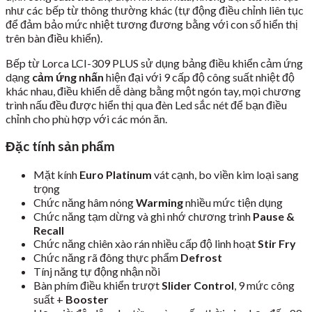
như các bếp từ thông thường khác (tự động điều chỉnh liên tục
để đảm bảo mức nhiệt tương đương bằng với con số hiển thị
trên bàn điều khiển).
Bếp từ Lorca LCI-309 PLUS sử dụng bảng điều khiển cảm ứng
dạng
cảm ứng nhấn
hiện đại với 9 cấp độ công suất nhiệt độ
khác nhau, điều khiển dễ dàng bằng một ngón tay, mọi chương
trình nấu đều được hiển thị qua đèn Led sắc nét để bạn điều
chỉnh cho phù hợp với các món ăn.
Đặc tính sản phẩm
Mặt kính
Euro Platinum
vát cạnh, bo viền kim loại sang
trọng
Chức năng hâm nóng
Warming
nhiều mức tiện dụng
Chức năng tạm dừng và ghi nhớ chương trình
Pause &
Recall
Chức năng chiên xào rán nhiều cấp độ linh hoạt
Stir Fry
Chức năng rã đông thực phẩm
Defrost
Tínj năng tự động nhận nồi
Bàn phím điều khiển trượt
Slider Control
, 9 mức công
suất +
Booster