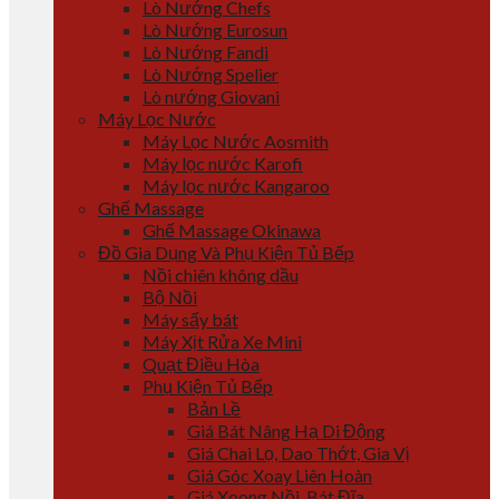
Lò Nướng Chefs
Lò Nướng Eurosun
Lò Nướng Fandi
Lò Nướng Spelier
Lò nướng Giovani
Máy Lọc Nước
Máy Lọc Nước Aosmith
Máy lọc nước Karofi
Máy lọc nước Kangaroo
Ghế Massage
Ghế Massage Okinawa
Đồ Gia Dụng Và Phụ Kiện Tủ Bếp
Nồi chiên không dầu
Bộ Nồi
Máy sấy bát
Máy Xịt Rửa Xe Mini
Quạt Điều Hòa
Phụ Kiện Tủ Bếp
Bản Lề
Giá Bát Nâng Hạ Di Động
Giá Chai Lọ, Dao Thớt, Gia Vị
Giá Góc Xoay Liên Hoàn
Giá Xoong Nồi, Bát Đĩa