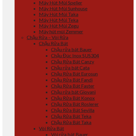
Máy Hút Mùi Spelier
Máy Hút Mùi Sunhouse
Máy Hút Mùi Taka
Máy Hút Mùi Teka
Máy Hút Mùi Zegu
Máy hút mùi Zemmer
Chậu Rửa – Vòi Rửa
Chậu Rửa Bát
Chậu rửa bát Bauer
Chậu Đúc Inox SUS304
Chậu Rửa Bát Canzy
Chậu rửa bát Cata
Chậu Rửa Bát Eurosun
Chậu Rửa Bát Fandi
Chậu Rửa Bát Faster
Chậu rửa bát Giovani
Chậu Rửa Bát Konox
Chậu Rửa Bát Roslerer
Chậu Rửa Bát Sevilla
Chậu Rửa Bát Teka
Chậu Rửa Bát Taka
Vòi Rửa Bát
Vòi rửa bát Bauer