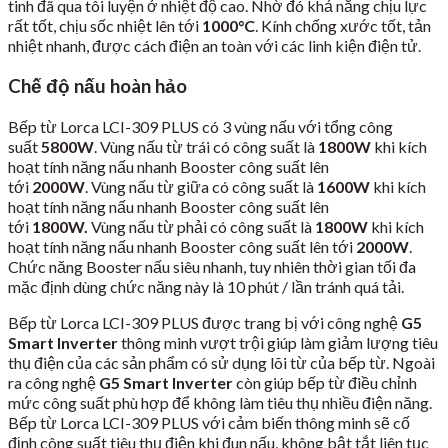
tinh đã qua tôi luyện ở nhiệt độ cao. Nhờ đó khả năng chịu lực
rất tốt, chịu sốc nhiệt lên tới
1000
°C
. Kính chống xước tốt, tản
nhiệt nhanh, được cách điện an toàn với các linh kiện điện tử.
Chế độ nấu hoàn hảo
Bếp từ Lorca LCI-309 PLUS có 3 vùng nấu với tổng công
suất
5800W
. Vùng nấu từ trái có công suất là
1800W
khi kích
hoạt tính năng nấu nhanh Booster công suất lên
tới
2000W
. Vùng nấu từ giữa có công suất là
1600W
khi kích
hoạt tính năng nấu nhanh Booster công suất lên
tới
1800W.
Vùng nấu từ phải có công suất là
1800W
khi kích
hoạt tính năng nấu nhanh Booster công suất lên tới
2000W
.
Chức năng Booster nấu siêu nhanh, tuy nhiên thời gian tối đa
mặc định dùng chức năng này là 10 phút / lần tránh quá tải.
Bếp từ Lorca LCI-309 PLUS được trang bị với công nghệ
G5
Smart Inverter
thông minh vượt trội giúp làm giảm lượng tiêu
thụ điện của các sản phẩm có sử dụng lõi từ của bếp từ. Ngoài
ra công nghệ
G5 Smart Inverter
còn giúp bếp từ điều chỉnh
mức công suất phù hợp để không làm tiêu thụ nhiều điện năng.
Bếp từ Lorca LCI-309 PLUS với cảm biến thông minh sẽ cố
định công suất tiêu thụ điện khi đun nấu, không bật tắt liên tục