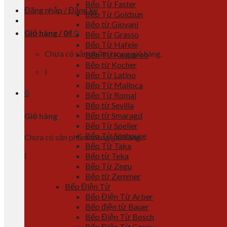
Bếp Từ Faster
Đăng nhập / Đăng ký
Bếp Từ Goldsun
Bếp từ Giovani
Giỏ hàng /
0
₫
0
Bếp Từ Grasso
Bếp Từ Hafele
Chưa có sản phẩm trong giỏ hàng.
Bếp Từ Kangaroo
Bếp từ Kocher
l
Bếp Từ Latino
Bếp Từ Malloca
0
Bếp Từ Romal
Bếp từ Sevilla
Bếp từ Smaragd
Giỏ hàng
Bếp Từ Spelier
Bếp Từ Sunhouse
Chưa có sản phẩm trong giỏ hàng.
Bếp Từ Taka
l
Bếp từ Teka
Bếp Từ Zegu
Bếp từ Zemmer
Bếp Điện Từ
Bếp Điện Từ Arber
Bếp điện từ Bauer
Bếp Điện Từ Bosch
Bếp Điện Từ Canzy