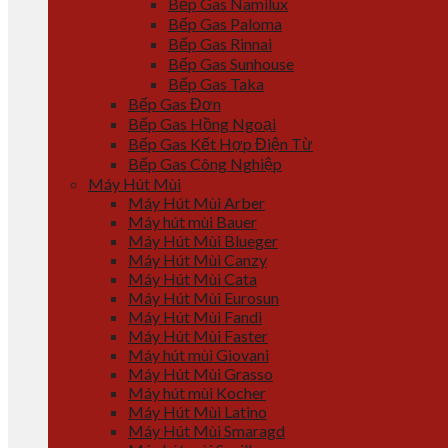
Bếp Gas Namilux
Bếp Gas Paloma
Bếp Gas Rinnai
Bếp Gas Sunhouse
Bếp Gas Taka
Bếp Gas Đơn
Bếp Gas Hồng Ngoại
Bếp Gas Kết Hợp Điện Từ
Bếp Gas Công Nghiệp
Máy Hút Mùi
Máy Hút Mùi Arber
Máy hút mùi Bauer
Máy Hút Mùi Blueger
Máy Hút Mùi Canzy
Máy Hút Mùi Cata
Máy Hút Mùi Eurosun
Máy Hút Mùi Fandi
Máy Hút Mùi Faster
Máy hút mùi Giovani
Máy Hút Mùi Grasso
Máy hút mùi Kocher
Máy Hút Mùi Latino
Máy Hút Mùi Smaragd