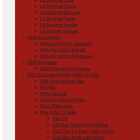
Lò Nướng Chefs
Lò Nướng Eurosun
Lò Nướng Fandi
Lò Nướng Spelier
Lò nướng Giovani
Máy Lọc Nước
Máy Lọc Nước Aosmith
Máy lọc nước Karofi
Máy lọc nước Kangaroo
Ghế Massage
Ghế Massage Okinawa
Đồ Gia Dụng Và Phụ Kiện Tủ Bếp
Nồi chiên không dầu
Bộ Nồi
Máy sấy bát
Máy Xịt Rửa Xe Mini
Quạt Điều Hòa
Phụ Kiện Tủ Bếp
Bản Lề
Giá Bát Nâng Hạ Di Động
Giá Chai Lọ, Dao Thớt, Gia Vị
Giá Góc Xoay Liên Hoàn