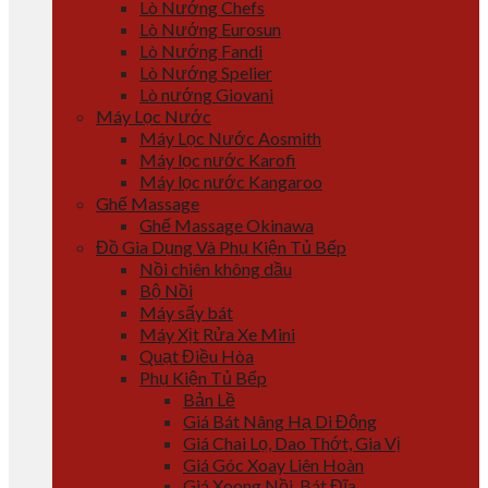
Lò Nướng Chefs
Lò Nướng Eurosun
Lò Nướng Fandi
Lò Nướng Spelier
Lò nướng Giovani
Máy Lọc Nước
Máy Lọc Nước Aosmith
Máy lọc nước Karofi
Máy lọc nước Kangaroo
Ghế Massage
Ghế Massage Okinawa
Đồ Gia Dụng Và Phụ Kiện Tủ Bếp
Nồi chiên không dầu
Bộ Nồi
Máy sấy bát
Máy Xịt Rửa Xe Mini
Quạt Điều Hòa
Phụ Kiện Tủ Bếp
Bản Lề
Giá Bát Nâng Hạ Di Động
Giá Chai Lọ, Dao Thớt, Gia Vị
Giá Góc Xoay Liên Hoàn
Giá Xoong Nồi, Bát Đĩa