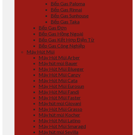
Bếp Gas Paloma
Bếp Gas Rinnai
Bếp Gas Sunhouse
Bếp Gas Taka
Bếp Gas Đơn
Bếp Gas Hồng Ngoại
Bếp Gas Kết Hợp Điện Từ
Bếp Gas Công Nghiệp
Máy Hút Mùi
Máy Hút Mùi Arber
Máy hút mùi Bauer
Máy Hút Mùi Blueger
Máy Hút Mùi Canzy
Máy Hút Mùi Cata
Máy Hút Mùi Eurosun
Máy Hút Mùi Fandi
Máy Hút Mùi Faster
Máy hút mùi Giovani
Máy Hút Mùi Grasso
Máy hút mùi Kocher
Máy Hút Mùi Latino
Máy Hút Mùi Smaragd
Máy hút mùi Sevilla