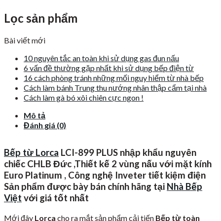
Lọc sản phẩm
Bài viết mới
10 nguyên tắc an toàn khi sử dụng gas đun nấu
6 vấn đề thường gặp nhất khi sử dụng bếp điện từ
16 cách phòng tránh những mối nguy hiểm từ nhà bếp
Cách làm bánh Trung thu nướng nhân thập cẩm tại nhà
Cách làm gà bó xôi chiên cực ngon !
Mô tả
Đánh giá (0)
Bếp từ Lorca
LCI-899 PLUS nhập khẩu nguyên
chiếc CHLB Đức ,Thiết kế 2 vùng nấu với mặt kính
Euro Platinum , Công nghệ Inveter tiết kiệm điện
Sản phẩm được bày bán chính hãng tại
Nhà Bếp
Việt
với giá tốt nhất
Mới đây
Lorca
cho ra mắt sản phẩm cải tiến
Bếp từ toàn