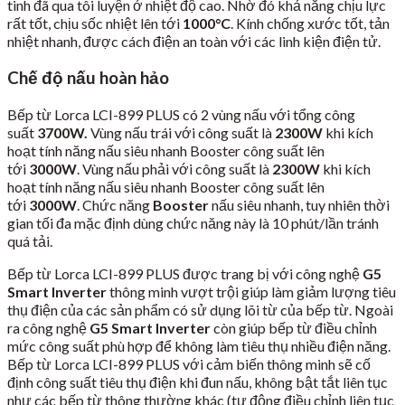
tinh đã qua tôi luyện ở nhiệt độ cao. Nhờ đó khả năng chịu lực
rất tốt, chịu sốc nhiệt lên tới
1000
°C
. Kính chống xước tốt, tản
nhiệt nhanh, được cách điện an toàn với các linh kiện điện tử.
Chế độ nấu hoàn hảo
Bếp từ Lorca LCI-899 PLUS có 2 vùng nấu với tổng công
suất
3700W.
Vùng nấu trái với công suất là
2300W
khi kích
hoạt tính năng nấu siêu nhanh Booster công suất lên
tới
3000W
. Vùng nấu phải với công suất là
2300W
khi kích
hoạt tính năng nấu siêu nhanh Booster công suất lên
tới
3000W
. Chức năng
Booster
nấu siêu nhanh, tuy nhiên thời
gian tối đa mặc định dùng chức năng này là 10 phút/lần tránh
quá tải.
Bếp từ Lorca LCI-899 PLUS được trang bị với công nghệ
G5
Smart Inverter
thông minh vượt trội giúp làm giảm lượng tiêu
thụ điện của các sản phẩm có sử dụng lõi từ của bếp từ. Ngoài
ra công nghệ
G5 Smart Inverter
còn giúp bếp từ điều chỉnh
mức công suất phù hợp để không làm tiêu thụ nhiều điện năng.
Bếp từ Lorca LCI-899 PLUS với cảm biến thông minh sẽ cố
định công suất tiêu thụ điện khi đun nấu, không bật tắt liên tục
như các bếp từ thông thường khác (tự động điều chỉnh liên tục