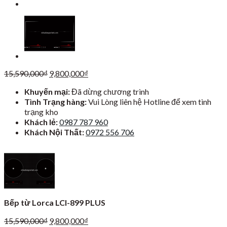
Giá
Giá
15,590,000
₫
9,800,000
₫
gốc
hiện
Khuyến mại:
Đã dừng chương trình
là:
tại
Tình Trạng hàng:
Vui Lòng liên hệ Hotline để xem tình
15,590,000₫.
là:
trạng kho
9,800,000₫.
Khách lẻ:
0987 787 960
Khách Nội Thất:
0972 556 706
Bếp từ Lorca LCI-899 PLUS
Giá
Giá
15,590,000
₫
9,800,000
₫