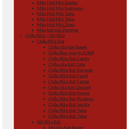
Máy Hút Mùi Spelier
Máy Hút Mùi Sunhouse
Máy Hút Mùi Taka
Máy Hút Mùi Teka
Máy Hút Mùi Zegu
Máy hút mùi Zemmer
Chậu Rửa – Vòi Rửa
Chậu Rửa Bát
Chậu rửa bát Bauer
Chậu Đúc Inox SUS304
Chậu Rửa Bát Canzy
Chậu rửa bát Cata
Chậu Rửa Bát Eurosun
Chậu Rửa Bát Fandi
Chậu Rửa Bát Faster
Chậu rửa bát Giovani
Chậu Rửa Bát Konox
Chậu Rửa Bát Roslerer
Chậu Rửa Bát Sevilla
Chậu Rửa Bát Teka
Chậu Rửa Bát Taka
Vòi Rửa Bát
Vòi rửa bát Bauer