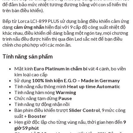
để đảm bảo mức nhiệt tương đương bằng với con số hiển thị
trên bàn điều khiển).
Bếp từ Lorca LCI-899 PLUS sử dụng bảng điều khiển cảm ứng
dạng
cảm ứng nhấn
hiện đại với 9 cấp độ công suất nhiệt độ
khác nhau, điều khiển dễ dàng bằng một ngón tay, mọi chương
trình nấu đều được hiển thị qua đèn Led sắc nét để bạn điều
chỉnh cho phù hợp với các món ăn.
Tính năng sản phẩm
Mặt kính
Euro Platinum in chấm bi
vát 4 cạnh, bo viền
kim loại cao cấp
Sử dụng
100% linh kiện E.G.O – Made in Germany
Tính năng nấu thông minh
Heat up time Automatic
Tính năng hâm nóng
Warming
Chức năng tạm dừng
Pause
Tính năng tự động nhận nồi
Bàn phím điều khiển trượt
Slider Control
, 9 mức công
suất +
Booster
Hẹn giờ độc lập cho từng vùng nấu, thời gian hẹn đến
9
giờ 59 phút