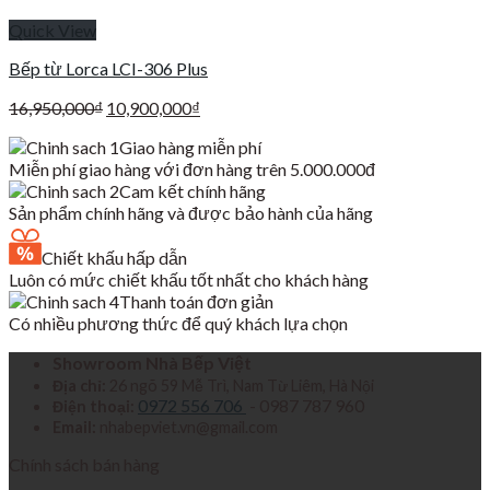
Quick View
Bếp từ Lorca LCI-306 Plus
Giá
Giá
16,950,000
₫
10,900,000
₫
gốc
hiện
Giao hàng miễn phí
là:
tại
Miễn phí giao hàng với đơn hàng trên 5.000.000đ
16,950,000₫.
là:
Cam kết chính hãng
10,900,000₫.
Sản phẩm chính hãng và được bảo hành của hãng
Chiết khấu hấp dẫn
Luôn có mức chiết khấu tốt nhất cho khách hàng
Thanh toán đơn giản
Có nhiều phương thức để quý khách lựa chọn
Showroom Nhà Bếp Việt
Địa chỉ:
26 ngõ 59 Mễ Trì, Nam Từ Liêm, Hà Nội
0972 556 706
- 0987 787 960
Điện thoại:
Email:
nhabepviet.vn@gmail.com
Chính sách bán hàng