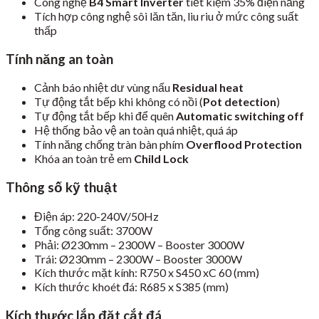
Công nghệ
B4 Smart Inverter
tiết kiệm 35% điện năng
Tích hợp công nghệ sôi lăn tăn, liu riu ở mức công suất
thấp
Tính năng an toàn
Cảnh báo nhiệt dư vùng nấu
Residual heat
Tự động tắt bếp khi không có nồi (
Pot detection
)
Tự động tắt bếp khi để quên
Automatic switching off
Hệ thống bảo vệ an toàn quá nhiệt, quá áp
Tính năng chống tràn bàn phím
Overflood Protection
Khóa an toàn trẻ em
Child Lock
Thông số kỹ thuật
Điện áp: 220-240V/50Hz
Tổng công suất: 3700W
Phải: Ø230mm – 2300W –
Booster 3000W
Trái: Ø230mm – 2300W – Booster 3000W
Kích thước mặt kính: R750 x S450 xC 60 (mm)
Kích thước khoét đá: R685 x S385 (mm)
Kích thước lắp đặt cắt đá