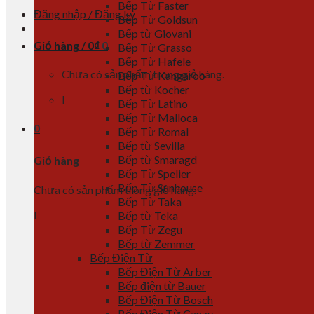
Bếp Từ Faster
Đăng nhập / Đăng ký
Bếp Từ Goldsun
Bếp từ Giovani
Giỏ hàng /
0
₫
0
Bếp Từ Grasso
Bếp Từ Hafele
Chưa có sản phẩm trong giỏ hàng.
Bếp Từ Kangaroo
Bếp từ Kocher
l
Bếp Từ Latino
Bếp Từ Malloca
0
Bếp Từ Romal
Bếp từ Sevilla
Bếp từ Smaragd
Giỏ hàng
Bếp Từ Spelier
Bếp Từ Sunhouse
Chưa có sản phẩm trong giỏ hàng.
Bếp Từ Taka
l
Bếp từ Teka
Bếp Từ Zegu
Bếp từ Zemmer
Bếp Điện Từ
Bếp Điện Từ Arber
Bếp điện từ Bauer
Bếp Điện Từ Bosch
Bếp Điện Từ Canzy