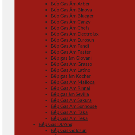
Bếp Gas Âm Arber
Bếp Gas Âm Binova
Bếp Gas Âm Blueger
Bếp Gas Âm Canzy
Bếp Gas Âm Chefs
Bếp Gas Âm Electrolux
Bếp Gas Âm Eurosun
Bếp Gas Âm Fandi
Bếp Gas Âm Faster
Bếp gas âm Giovani
Bếp Gas Âm Grasso
Bếp Gas Âm Latino
Bếp gas âm Kocher
Bếp Gas Âm Malloca
Bếp Gas Âm Rinnai
Bếp gas âm Sevilla
Bếp Gas Âm Sakura
Bếp Gas Âm Sunhouse
Bếp Gas Âm Taka
Bếp Gas Âm Teka
Bếp Gas Dương
Bếp Gas Goldsun