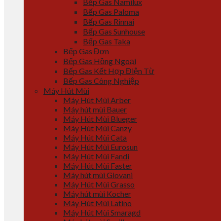
Bếp Gas Namilux
Bếp Gas Paloma
Bếp Gas Rinnai
Bếp Gas Sunhouse
Bếp Gas Taka
Bếp Gas Đơn
Bếp Gas Hồng Ngoại
Bếp Gas Kết Hợp Điện Từ
Bếp Gas Công Nghiệp
Máy Hút Mùi
Máy Hút Mùi Arber
Máy hút mùi Bauer
Máy Hút Mùi Blueger
Máy Hút Mùi Canzy
Máy Hút Mùi Cata
Máy Hút Mùi Eurosun
Máy Hút Mùi Fandi
Máy Hút Mùi Faster
Máy hút mùi Giovani
Máy Hút Mùi Grasso
Máy hút mùi Kocher
Máy Hút Mùi Latino
Máy Hút Mùi Smaragd