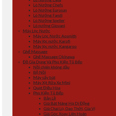
Lò Nướng Chefs
Lò Nướng Eurosun
Lò Nướng Fandi
Lò Nướng Spelier
Lò nướng Giovani
Máy Lọc Nước
Máy Lọc Nước Aosmith
Máy lọc nước Karofi
Máy lọc nước Kangaroo
Ghế Massage
Ghế Massage Okinawa
Đồ Gia Dụng Và Phụ Kiện Tủ Bếp
Nồi chiên không dầu
Bộ Nồi
Máy sấy bát
Máy Xịt Rửa Xe Mini
Quạt Điều Hòa
Phụ Kiện Tủ Bếp
Bản Lề
Giá Bát Nâng Hạ Di Động
Giá Chai Lọ, Dao Thớt, Gia Vị
Giá Góc Xoay Liên Hoàn