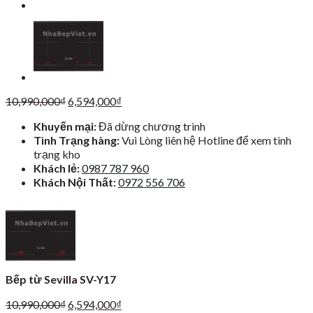
Giá
Giá
10,990,000
₫
6,594,000
₫
gốc
hiện
Khuyến mại:
Đã dừng chương trình
là:
tại
Tình Trạng hàng:
Vui Lòng liên hệ Hotline để xem tình
10,990,000₫.
là:
trạng kho
6,594,000₫.
Khách lẻ:
0987 787 960
Khách Nội Thất:
0972 556 706
Bếp từ Sevilla SV-Y17
Giá
Giá
10,990,000
₫
6,594,000
₫