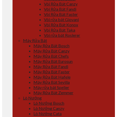
Vòi Rửa Bát Canzy
Vòi Rửa Bát Fandi
Vòi Rửa Bát Faster
Vòi rửa bát Giovani
Vòi Rửa Bát Konox
Vòi Rửa Bát Taka
Vòi rửa bát Roslerer
Máy Rửa Bát
Máy Rửa Bát Bosch
Máy Rửa Bát Canzy
Máy Rửa Bát Chefs
Máy Rửa Bát Eurosun
Máy Rửa Bát Fandi
Máy Rửa Bát Faster
Máy Rửa Bát Hafele
Máy Rửa Bát Sevilla
Máy rửa bát Spelier
Máy Rửa Bát Zemmer
Lò Nướng
Lò Nướng Bosch
Lò Nướng Canzy
Lò Nướng Cata