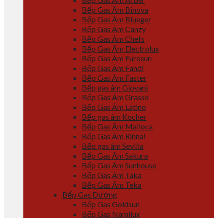
Bếp Gas Âm Binova
Bếp Gas Âm Blueger
Bếp Gas Âm Canzy
Bếp Gas Âm Chefs
Bếp Gas Âm Electrolux
Bếp Gas Âm Eurosun
Bếp Gas Âm Fandi
Bếp Gas Âm Faster
Bếp gas âm Giovani
Bếp Gas Âm Grasso
Bếp Gas Âm Latino
Bếp gas âm Kocher
Bếp Gas Âm Malloca
Bếp Gas Âm Rinnai
Bếp gas âm Sevilla
Bếp Gas Âm Sakura
Bếp Gas Âm Sunhouse
Bếp Gas Âm Taka
Bếp Gas Âm Teka
Bếp Gas Dương
Bếp Gas Goldsun
Bếp Gas Namilux