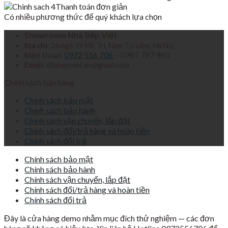
Thanh toán đơn giản
Có nhiều phương thức để quý khách lựa chọn
Showroom Nhà Bếp Việt
Địa chỉ:
26 ngõ 59 Mễ Trì, Nam Từ Liêm, Hà Nội
0972 556 706
- 0987 787 960
Điện thoại:
Email:
nhabepviet.vn@gmail.com
Chính sách bán hàng
Chính sách bảo mật
Chính sách bảo hành
Chính sách vận chuyển, lắp đặt
Chính sách đổi/trả hàng và hoàn tiền
Chính sách đổi trả
Chính sách bảo mật
Chính sách bảo hành
Chính sách vận chuyển, lắp đặt
Chính sách đổi/trả hàng và hoàn tiền
Chính sách đổi trả
Đây là cửa hàng demo nhằm mục đích thử nghiệm — các đơn