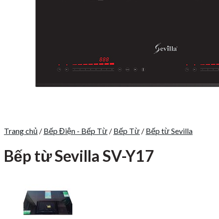
Trang chủ
/
Bếp Điện - Bếp Từ
/
Bếp Từ
/
Bếp từ Sevilla
Bếp từ Sevilla SV-Y17