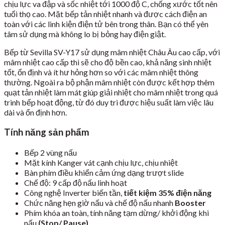
chịu lực va đập và sốc nhiệt tới 1000 độ C, chống xước tốt nên
tuổi thọ cao. Mặt bếp tản nhiệt nhanh và được cách điện an
toàn với các linh kiện điện tử bên trong thân. Bạn có thể yên
tâm sử dụng mà không lo bị bỏng hay điện giật.
Bếp từ Sevilla SV-Y17 sử dụng mâm nhiệt Châu Âu cao cấp, với
mâm nhiệt cao cấp thì sẽ cho độ bền cao, khả năng sinh nhiệt
tốt, ổn định và ít hư hỏng hơn so với các mâm nhiệt thông
thường. Ngoài ra bộ phận mâm nhiệt còn được kết hợp thêm
quạt tản nhiệt làm mát giúp giải nhiệt cho mâm nhiệt trong quá
trình bếp hoạt động, từ đó duy trì được hiệu suất làm việc lâu
dài và ổn định hơn.
Tính năng sản phẩm
Bếp 2 vùng nấu
Mặt kính Kanger vát cạnh chịu lực, chịu nhiệt
Bàn phím điều khiển cảm ứng dạng trượt slide
Chế độ: 9 cấp độ nấu linh hoạt
Công nghệ Inverter biến tần,
tiết kiệm 35% điện năng
Chức năng hẹn giờ nấu và chế độ nấu nhanh
Booster
Phím khóa an toàn, tính năng tạm dừng/ khởi động khi
nấu
(Stop/ Pause)