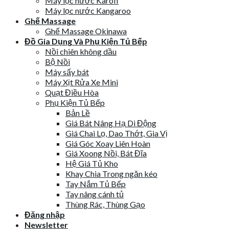
Máy lọc nước Karofi
Máy lọc nước Kangaroo
Ghế Massage
Ghế Massage Okinawa
Đồ Gia Dụng Và Phụ Kiện Tủ Bếp
Nồi chiên không dầu
Bộ Nồi
Máy sấy bát
Máy Xịt Rửa Xe Mini
Quạt Điều Hòa
Phụ Kiện Tủ Bếp
Bản Lề
Giá Bát Nâng Hạ Di Động
Giá Chai Lọ, Dao Thớt, Gia Vị
Giá Góc Xoay Liên Hoàn
Giá Xoong Nồi, Bát Đĩa
Hệ Giá Tủ Kho
Khay Chia Trong ngăn kéo
Tay Nắm Tủ Bếp
Tay nâng cánh tủ
Thùng Rác, Thùng Gạo
Đăng nhập
Newsletter