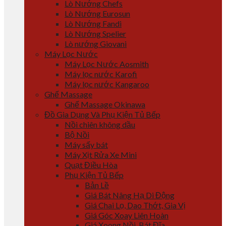
Lò Nướng Chefs
Lò Nướng Eurosun
Lò Nướng Fandi
Lò Nướng Spelier
Lò nướng Giovani
Máy Lọc Nước
Máy Lọc Nước Aosmith
Máy lọc nước Karofi
Máy lọc nước Kangaroo
Ghế Massage
Ghế Massage Okinawa
Đồ Gia Dụng Và Phụ Kiện Tủ Bếp
Nồi chiên không dầu
Bộ Nồi
Máy sấy bát
Máy Xịt Rửa Xe Mini
Quạt Điều Hòa
Phụ Kiện Tủ Bếp
Bản Lề
Giá Bát Nâng Hạ Di Động
Giá Chai Lọ, Dao Thớt, Gia Vị
Giá Góc Xoay Liên Hoàn
Giá Xoong Nồi, Bát Đĩa