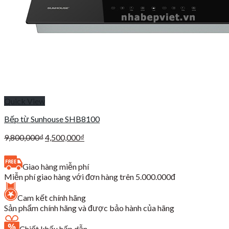
Quick View
Bếp từ Sunhouse SHB8100
Giá
Giá
9,800,000
₫
4,500,000
₫
gốc
hiện
là:
tại
Giao hàng miễn phí
9,800,000₫.
là:
Miễn phí giao hàng với đơn hàng trên 5.000.000đ
4,500,000₫.
Cam kết chính hãng
Sản phẩm chính hãng và được bảo hành của hãng
Chiết khấu hấp dẫn