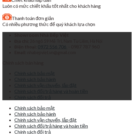
Luôn có mức chiết khấu tốt nhất cho khách hàng
Thanh toán đơn giản
Có nhiều phương thức để quý khách lựa chọn
Showroom Nhà Bếp Việt
Địa chỉ:
26 ngõ 59 Mễ Trì, Nam Từ Liêm, Hà Nội
0972 556 706
- 0987 787 960
Điện thoại:
Email:
nhabepviet.vn@gmail.com
Chính sách bán hàng
Chính sách bảo mật
Chính sách bảo hành
Chính sách vận chuyển, lắp đặt
Chính sách đổi/trả hàng và hoàn tiền
Chính sách đổi trả
Chính sách bảo mật
Chính sách bảo hành
Chính sách vận chuyển, lắp đặt
Chính sách đổi/trả hàng và hoàn tiền
Chính sách đổi trả