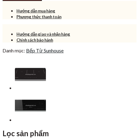
Sunhouse
3,680,000₫.
SHB34-
Hướng dẫn mua hàng
CS
Phương thức thanh toán
số
lượng
Hướng dẫn giao và nhận hàng
Chính sách bảo hành
Danh mục:
Bếp Từ Sunhouse
Lọc sản phẩm