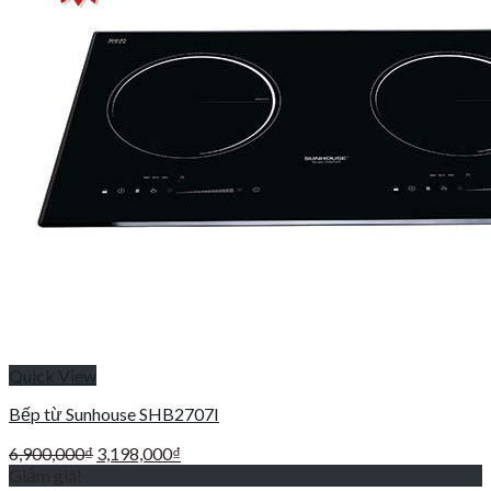
Quick View
Bếp từ Sunhouse SHB2707I
Giá
Giá
6,900,000
₫
3,198,000
₫
gốc
hiện
Giảm giá!