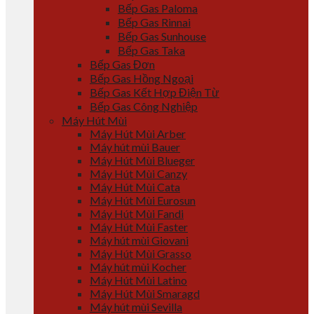
Bếp Gas Paloma
Bếp Gas Rinnai
Bếp Gas Sunhouse
Bếp Gas Taka
Bếp Gas Đơn
Bếp Gas Hồng Ngoại
Bếp Gas Kết Hợp Điện Từ
Bếp Gas Công Nghiệp
Máy Hút Mùi
Máy Hút Mùi Arber
Máy hút mùi Bauer
Máy Hút Mùi Blueger
Máy Hút Mùi Canzy
Máy Hút Mùi Cata
Máy Hút Mùi Eurosun
Máy Hút Mùi Fandi
Máy Hút Mùi Faster
Máy hút mùi Giovani
Máy Hút Mùi Grasso
Máy hút mùi Kocher
Máy Hút Mùi Latino
Máy Hút Mùi Smaragd
Máy hút mùi Sevilla