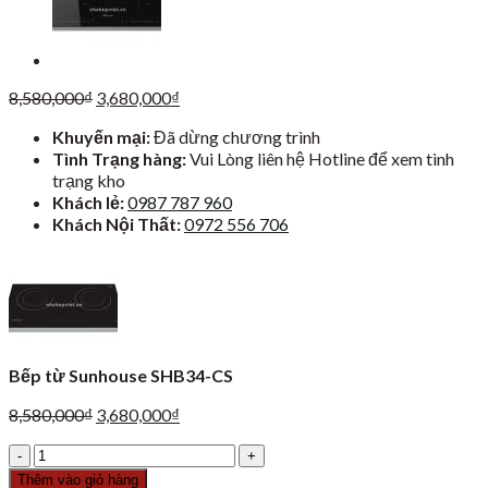
Giá
Giá
8,580,000
₫
3,680,000
₫
gốc
hiện
Khuyến mại:
Đã dừng chương trình
là:
tại
Tình Trạng hàng:
Vui Lòng liên hệ Hotline để xem tình
8,580,000₫.
là:
trạng kho
3,680,000₫.
Khách lẻ:
0987 787 960
Khách Nội Thất:
0972 556 706
Bếp từ Sunhouse SHB34-CS
Giá
Giá
8,580,000
₫
3,680,000
₫
gốc
hiện
Bếp
là:
tại
từ
8,580,000₫.
là:
Thêm vào giỏ hàng