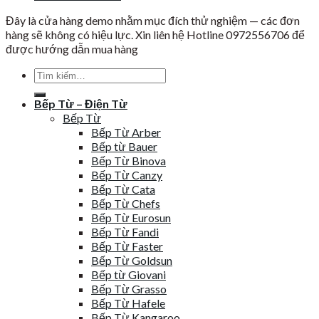
Đây là cửa hàng demo nhằm mục đích thử nghiệm — các đơn
hàng sẽ không có hiệu lực. Xin liên hệ Hotline 0972556706 để
được hướng dẫn mua hàng
Tìm
kiếm:
Bếp Từ – Điện Từ
Bếp Từ
Bếp Từ Arber
Bếp từ Bauer
Bếp Từ Binova
Bếp Từ Canzy
Bếp Từ Cata
Bếp Từ Chefs
Bếp Từ Eurosun
Bếp Từ Fandi
Bếp Từ Faster
Bếp Từ Goldsun
Bếp từ Giovani
Bếp Từ Grasso
Bếp Từ Hafele
Bếp Từ Kangaroo