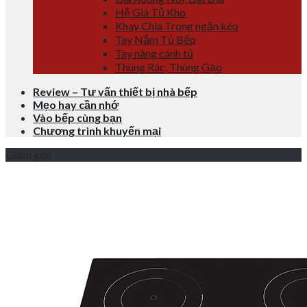
Hệ Giá Tủ Kho
Khay Chia Trong ngăn kéo
Tay Nắm Tủ Bếp
Tay nâng cánh tủ
Thùng Rác, Thùng Gạo
Review – Tư vấn thiết bị nhà bếp
Mẹo hay cần nhớ
Vào bếp cùng bạn
Chương trình khuyến mại
Giảm giá!