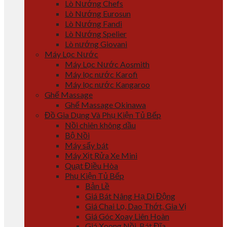
Lò Nướng Chefs
Lò Nướng Eurosun
Lò Nướng Fandi
Lò Nướng Spelier
Lò nướng Giovani
Máy Lọc Nước
Máy Lọc Nước Aosmith
Máy lọc nước Karofi
Máy lọc nước Kangaroo
Ghế Massage
Ghế Massage Okinawa
Đồ Gia Dụng Và Phụ Kiện Tủ Bếp
Nồi chiên không dầu
Bộ Nồi
Máy sấy bát
Máy Xịt Rửa Xe Mini
Quạt Điều Hòa
Phụ Kiện Tủ Bếp
Bản Lề
Giá Bát Nâng Hạ Di Động
Giá Chai Lọ, Dao Thớt, Gia Vị
Giá Góc Xoay Liên Hoàn
Giá Xoong Nồi, Bát Đĩa