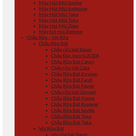
Máy Hút Mùi Spelier
Máy Hút Mùi Sunhouse
Máy Hút Mùi Taka
Máy Hút Mùi Teka
Máy Hút Mùi Zegu
Máy hút mùi Zemmer
Chậu Rửa – Vòi Rửa
Chậu Rửa Bát
Chậu rửa bát Bauer
Chậu Đúc Inox SUS304
Chậu Rửa Bát Canzy
Chậu rửa bát Cata
Chậu Rửa Bát Eurosun
Chậu Rửa Bát Fandi
Chậu Rửa Bát Faster
Chậu rửa bát Giovani
Chậu Rửa Bát Konox
Chậu Rửa Bát Roslerer
Chậu Rửa Bát Sevilla
Chậu Rửa Bát Teka
Chậu Rửa Bát Taka
Vòi Rửa Bát
Vòi rửa bát Bauer