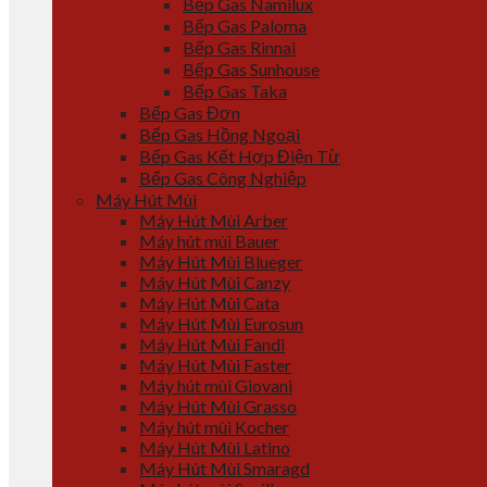
Bếp Gas Namilux
Bếp Gas Paloma
Bếp Gas Rinnai
Bếp Gas Sunhouse
Bếp Gas Taka
Bếp Gas Đơn
Bếp Gas Hồng Ngoại
Bếp Gas Kết Hợp Điện Từ
Bếp Gas Công Nghiệp
Máy Hút Mùi
Máy Hút Mùi Arber
Máy hút mùi Bauer
Máy Hút Mùi Blueger
Máy Hút Mùi Canzy
Máy Hút Mùi Cata
Máy Hút Mùi Eurosun
Máy Hút Mùi Fandi
Máy Hút Mùi Faster
Máy hút mùi Giovani
Máy Hút Mùi Grasso
Máy hút mùi Kocher
Máy Hút Mùi Latino
Máy Hút Mùi Smaragd