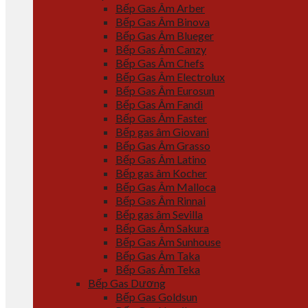
Bếp Gas Âm Arber
Bếp Gas Âm Binova
Bếp Gas Âm Blueger
Bếp Gas Âm Canzy
Bếp Gas Âm Chefs
Bếp Gas Âm Electrolux
Bếp Gas Âm Eurosun
Bếp Gas Âm Fandi
Bếp Gas Âm Faster
Bếp gas âm Giovani
Bếp Gas Âm Grasso
Bếp Gas Âm Latino
Bếp gas âm Kocher
Bếp Gas Âm Malloca
Bếp Gas Âm Rinnai
Bếp gas âm Sevilla
Bếp Gas Âm Sakura
Bếp Gas Âm Sunhouse
Bếp Gas Âm Taka
Bếp Gas Âm Teka
Bếp Gas Dương
Bếp Gas Goldsun