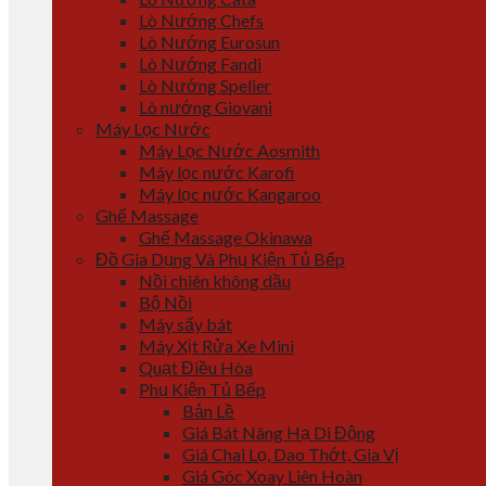
Lò Nướng Chefs
Lò Nướng Eurosun
Lò Nướng Fandi
Lò Nướng Spelier
Lò nướng Giovani
Máy Lọc Nước
Máy Lọc Nước Aosmith
Máy lọc nước Karofi
Máy lọc nước Kangaroo
Ghế Massage
Ghế Massage Okinawa
Đồ Gia Dụng Và Phụ Kiện Tủ Bếp
Nồi chiên không dầu
Bộ Nồi
Máy sấy bát
Máy Xịt Rửa Xe Mini
Quạt Điều Hòa
Phụ Kiện Tủ Bếp
Bản Lề
Giá Bát Nâng Hạ Di Động
Giá Chai Lọ, Dao Thớt, Gia Vị
Giá Góc Xoay Liên Hoàn