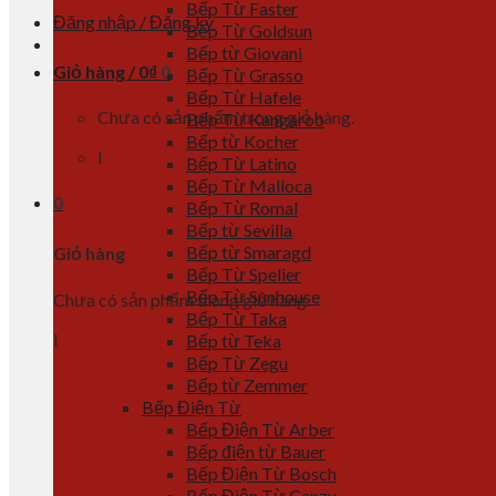
Bếp Từ Faster
Đăng nhập / Đăng ký
Bếp Từ Goldsun
Bếp từ Giovani
Giỏ hàng /
0
₫
0
Bếp Từ Grasso
Bếp Từ Hafele
Chưa có sản phẩm trong giỏ hàng.
Bếp Từ Kangaroo
Bếp từ Kocher
l
Bếp Từ Latino
Bếp Từ Malloca
0
Bếp Từ Romal
Bếp từ Sevilla
Bếp từ Smaragd
Giỏ hàng
Bếp Từ Spelier
Bếp Từ Sunhouse
Chưa có sản phẩm trong giỏ hàng.
Bếp Từ Taka
l
Bếp từ Teka
Bếp Từ Zegu
Bếp từ Zemmer
Bếp Điện Từ
Bếp Điện Từ Arber
Bếp điện từ Bauer
Bếp Điện Từ Bosch
Bếp Điện Từ Canzy