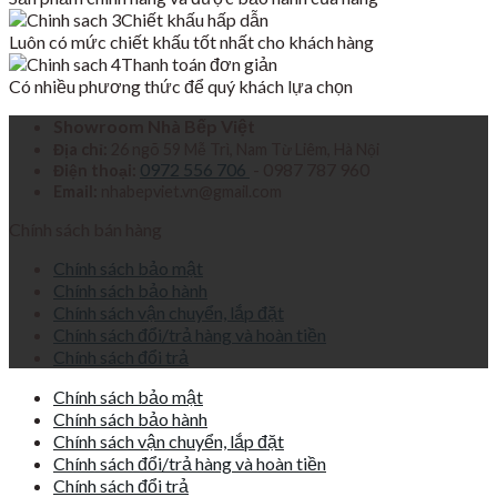
Chiết khấu hấp dẫn
Luôn có mức chiết khấu tốt nhất cho khách hàng
Thanh toán đơn giản
Có nhiều phương thức để quý khách lựa chọn
Showroom Nhà Bếp Việt
Địa chỉ:
26 ngõ 59 Mễ Trì, Nam Từ Liêm, Hà Nội
0972 556 706
- 0987 787 960
Điện thoại:
Email:
nhabepviet.vn@gmail.com
Chính sách bán hàng
Chính sách bảo mật
Chính sách bảo hành
Chính sách vận chuyển, lắp đặt
Chính sách đổi/trả hàng và hoàn tiền
Chính sách đổi trả
Chính sách bảo mật
Chính sách bảo hành
Chính sách vận chuyển, lắp đặt
Chính sách đổi/trả hàng và hoàn tiền
Chính sách đổi trả