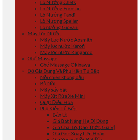
Lò Nướng Chefs
Lò Nướng Eurosun
Lò Nướng Fandi
Lò Nướng Spelier
Lò nướng Giovani
Máy Lọc Nước
Máy Lọc Nước Aosmith
Máy lọc nước Karofi
Máy lọc nước Kangaroo
Ghế Massage
Ghế Massage Okinawa
Đồ Gia Dụng Và Phụ Kiện Tủ Bếp
Nồi chiên không dầu
Bộ Nồi
Máy sấy bát
Máy Xịt Rửa Xe Mini
Quạt Điều Hòa
Phụ Kiện Tủ Bếp
Bản Lề
Giá Bát Nâng Hạ Di Động
Giá Chai Lọ, Dao Thớt, Gia Vị
Giá Góc Xoay Liên Hoàn
Giá Xoong Nồi, Bát Đĩa