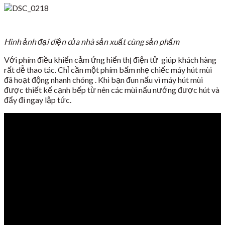
Hình ảnh đại diện của nhà sản xuất cùng sản phẩm
Với phím điều khiển cảm ứng hiển thị điện tử giúp khách hàng
rất dễ thao tác. Chỉ cần một phím bấm nhẹ chiếc máy hút mùi
đã hoạt động nhanh chóng . Khi bạn đun nấu vì máy hút mùi
được thiết kế cạnh bếp từ nên các mùi nấu nướng được hút và
đẩy đi ngay lập tức.