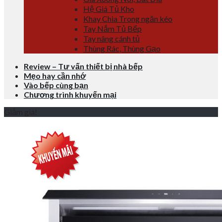
Hệ Giá Tủ Kho
Khay Chia Trong ngăn kéo
Tay Nắm Tủ Bếp
Tay nâng cánh tủ
Thùng Rác, Thùng Gạo
Review – Tư vấn thiết bị nhà bếp
Mẹo hay cần nhớ
Vào bếp cùng bạn
Chương trình khuyến mại
Giảm giá!