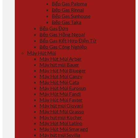
Bếp Gas Paloma
Bếp Gas Rinnai
Bếp Gas Sunhouse
Bếp Gas Taka
Bếp Gas Đơn
Bếp Gas Hồng Ngoại
Bếp Gas Kết Hợp Điện Từ
Bếp Gas Công Nghiệp
Máy Hút Mùi
Máy Hút Mùi Arber
Máy hút mùi Bauer
Máy Hút Mùi Blueger
Máy Hút Mùi Canzy
Máy Hút Mùi Cata
Máy Hút Mùi Eurosun
Máy Hút Mùi Fandi
Máy Hút Mùi Faster
Máy hút mùi Giovani
Máy Hút Mùi Grasso
Máy hút mùi Kocher
Máy Hút Mùi Latino
Máy Hút Mùi Smaragd
Máy hút mùi Sevilla