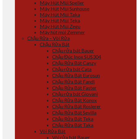
Máy Hút Mùi Spelier
Máy Hút Mùi Sunhouse
Máy Hút Mùi Taka
Máy Hút Mùi Teka
Máy Hút Mùi Zegu
Máy hút mùi Zemmer
Chậu Rửa – Vòi Rửa
Chậu Rửa Bát
Chậu rửa bát Bauer
Chậu Đúc Inox SUS304
Chậu Rửa Bát Canzy
Chậu rửa bát Cata
Chậu Rửa Bát Eurosun
Chậu Rửa Bát Fandi
Chậu Rửa Bát Faster
Chậu rửa bát Giovani
Chậu Rửa Bát Konox
Chậu Rửa Bát Roslerer
Chậu Rửa Bát Sevilla
Chậu Rửa Bát Teka
Chậu Rửa Bát Taka
Vòi Rửa Bát
Vòi rửa bát Bauer