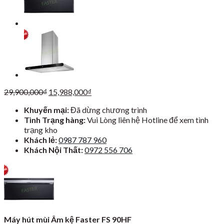
Giá
Giá
29,900,000
₫
15,988,000
₫
gốc
hiện
Khuyến mại:
Đã dừng chương trình
là:
tại
Tình Trạng hàng:
Vui Lòng liên hệ Hotline để xem tình
29,900,000₫.
là:
trạng kho
15,988,000₫.
Khách lẻ:
0987 787 960
Khách Nội Thất:
0972 556 706
Máy hút mùi Âm kệ Faster FS 90HF