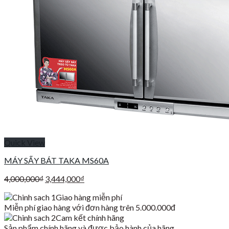
Quick View
MÁY SẤY BÁT TAKA MS60A
Giá
Giá
4,000,000
₫
3,444,000
₫
gốc
hiện
Giao hàng miễn phí
là:
tại
Miễn phí giao hàng với đơn hàng trên 5.000.000đ
4,000,000₫.
là:
Cam kết chính hãng
3,444,000₫.
Sản phẩm chính hãng và được bảo hành của hãng