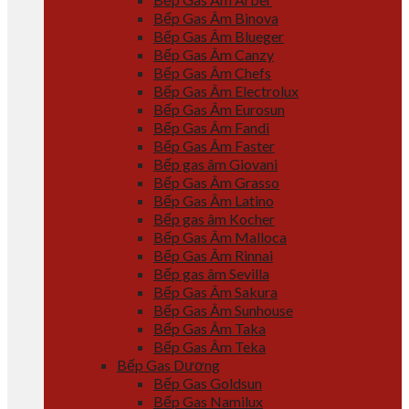
Bếp Gas Âm Binova
Bếp Gas Âm Blueger
Bếp Gas Âm Canzy
Bếp Gas Âm Chefs
Bếp Gas Âm Electrolux
Bếp Gas Âm Eurosun
Bếp Gas Âm Fandi
Bếp Gas Âm Faster
Bếp gas âm Giovani
Bếp Gas Âm Grasso
Bếp Gas Âm Latino
Bếp gas âm Kocher
Bếp Gas Âm Malloca
Bếp Gas Âm Rinnai
Bếp gas âm Sevilla
Bếp Gas Âm Sakura
Bếp Gas Âm Sunhouse
Bếp Gas Âm Taka
Bếp Gas Âm Teka
Bếp Gas Dương
Bếp Gas Goldsun
Bếp Gas Namilux