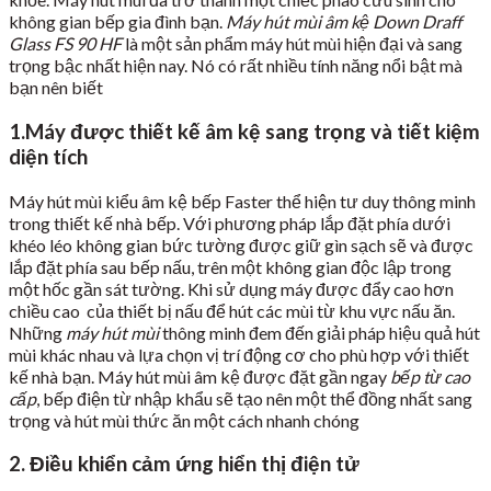
không gian bếp gia đình bạn.
Máy hút mùi âm kệ Down Draff
Glass FS 90 HF
là một sản phẩm máy hút mùi hiện đại và sang
trọng bậc nhất hiện nay. Nó có rất nhiều tính năng nổi bật mà
bạn nên biết
1.Máy được thiết kế âm kệ sang trọng và tiết kiệm
diện tích
Máy hút mùi kiểu âm kệ bếp Faster thể hiện tư duy thông minh
trong thiết kế nhà bếp. Với phương pháp lắp đặt phía dưới
khéo léo không gian bức tường được giữ gìn sạch sẽ và được
lắp đặt phía sau bếp nấu, trên một không gian độc lập trong
một hốc gần sát tường. Khi sử dụng máy được đẩy cao hơn
chiều cao của thiết bị nấu để hút các mùi từ khu vực nấu ăn.
Những
máy hút mùi
thông minh đem đến giải pháp hiệu quả hút
mùi khác nhau và lựa chọn vị trí động cơ cho phù hợp với thiết
kế nhà bạn. Máy hút mùi âm kệ được đặt gần ngay
bếp từ cao
cấp
, bếp điện từ nhập khẩu sẽ tạo nên một thể đồng nhất sang
trọng và hút mùi thức ăn một cách nhanh chóng
2. Điều khiển cảm ứng hiển thị điện tử