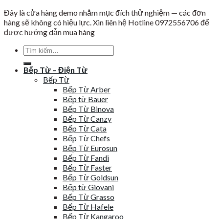
Đây là cửa hàng demo nhằm mục đích thử nghiệm — các đơn
hàng sẽ không có hiệu lực. Xin liên hệ Hotline 0972556706 để
được hướng dẫn mua hàng
Tìm
kiếm:
Bếp Từ – Điện Từ
Bếp Từ
Bếp Từ Arber
Bếp từ Bauer
Bếp Từ Binova
Bếp Từ Canzy
Bếp Từ Cata
Bếp Từ Chefs
Bếp Từ Eurosun
Bếp Từ Fandi
Bếp Từ Faster
Bếp Từ Goldsun
Bếp từ Giovani
Bếp Từ Grasso
Bếp Từ Hafele
Bếp Từ Kangaroo