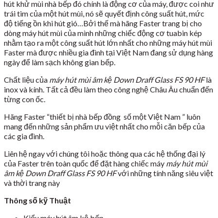
hút khử mùi nhà bếp đó chính là động cơ của máy, được coi như
trái tim của một hút mùi, nó sẽ quyết định công suất hút, mức
độ tiếng ồn khi hút gió…Bởi thế mà hãng Faster trang bị cho
dòng máy hút mùi của mình những chiếc động cơ tuabin kép
nhằm tạo ra một công suất hút lớn nhất cho những máy hút mùi
Faster mà được nhiều gia đình tại Việt Nam đang sử dụng hàng
ngày để làm sạch không gian bếp.
Chất liệu của
máy hút mùi âm kệ Down Draff Glass FS 90 HF
là
inox và kính. Tất cả đều làm theo công nghệ Châu Âu chuẩn đến
từng con ốc.
Hãng Faster “thiết bị nhà bếp đồng số một Việt Nam ” luôn
mang đến những sản phẩm ưu việt nhất cho mỗi căn bếp của
các gia đình.
Liên hệ ngay với chúng tôi hoặc thông qua các hệ thống đại lý
của Faster trên toàn quốc để đặt hàng chiếc máy
máy hút mùi
âm kệ Down Draff Glass FS 90 HF
với những tính năng siêu việt
và thời trang này
Thông số kỹ Thuật
Kiểu máy hút âm kệ bếp