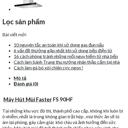
Lọc sản phẩm
Bài viết mới
10 nguyên tắc an toàn khi sử dụng gas đun nấu
6 vấn đề thường gặp nhất khi sử dụng bếp điện từ
16 cách phòng tránh những mối nguy hiểm từ nhà bếp
Cách làm bánh Trung thu nướng nhân thập cẩm tại nhà
Cách làm gà bó xôi chiên cực ngon !
Mô tả
Đánh giá (0)
Máy Hút Mùi Faster
FS 90HF
Tại những khu vực đô thị, thành phố cao cấp, không khí luôn bị
ô nhiễm, nhất là trong không gian trật hẹp , mùi thức ăn sẽ bị
ám lại phòng, gây cảm giác khó chịu và ảnh hưởng đến sức
khỏe. Máy hút mùi đã trở thành một chiếc phao cứu sinh cho