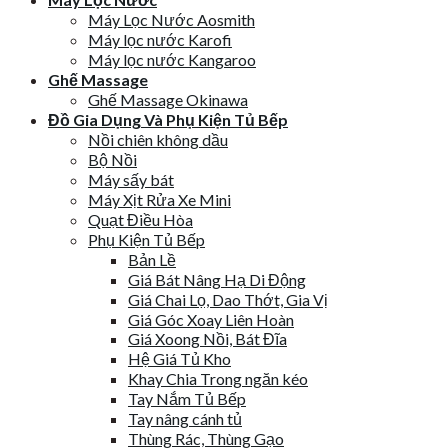
Máy Lọc Nước Aosmith
Máy lọc nước Karofi
Máy lọc nước Kangaroo
Ghế Massage
Ghế Massage Okinawa
Đồ Gia Dụng Và Phụ Kiện Tủ Bếp
Nồi chiên không dầu
Bộ Nồi
Máy sấy bát
Máy Xịt Rửa Xe Mini
Quạt Điều Hòa
Phụ Kiện Tủ Bếp
Bản Lề
Giá Bát Nâng Hạ Di Động
Giá Chai Lọ, Dao Thớt, Gia Vị
Giá Góc Xoay Liên Hoàn
Giá Xoong Nồi, Bát Đĩa
Hệ Giá Tủ Kho
Khay Chia Trong ngăn kéo
Tay Nắm Tủ Bếp
Tay nâng cánh tủ
Thùng Rác, Thùng Gạo