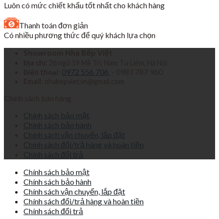
Luôn có mức chiết khấu tốt nhất cho khách hàng
Thanh toán đơn giản
Có nhiều phương thức để quý khách lựa chọn
Showroom Nhà Bếp Việt
Địa chỉ:
26 ngõ 59 Mễ Trì, Nam Từ Liêm, Hà Nội
0972 556 706
- 0987 787 960
Điện thoại:
Email:
nhabepviet.vn@gmail.com
Chính sách bán hàng
Chính sách bảo mật
Chính sách bảo hành
Chính sách vận chuyển, lắp đặt
Chính sách đổi/trả hàng và hoàn tiền
Chính sách đổi trả
Chính sách bảo mật
Chính sách bảo hành
Chính sách vận chuyển, lắp đặt
Chính sách đổi/trả hàng và hoàn tiền
Chính sách đổi trả