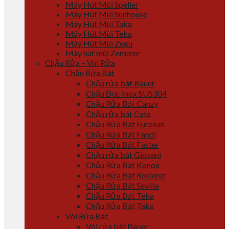
Máy Hút Mùi Spelier
Máy Hút Mùi Sunhouse
Máy Hút Mùi Taka
Máy Hút Mùi Teka
Máy Hút Mùi Zegu
Máy hút mùi Zemmer
Chậu Rửa – Vòi Rửa
Chậu Rửa Bát
Chậu rửa bát Bauer
Chậu Đúc Inox SUS304
Chậu Rửa Bát Canzy
Chậu rửa bát Cata
Chậu Rửa Bát Eurosun
Chậu Rửa Bát Fandi
Chậu Rửa Bát Faster
Chậu rửa bát Giovani
Chậu Rửa Bát Konox
Chậu Rửa Bát Roslerer
Chậu Rửa Bát Sevilla
Chậu Rửa Bát Teka
Chậu Rửa Bát Taka
Vòi Rửa Bát
Vòi rửa bát Bauer