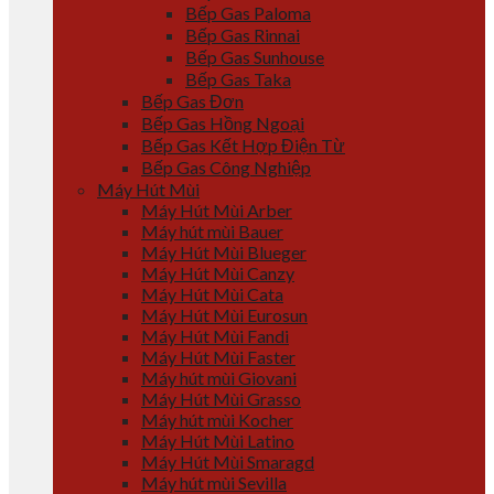
Bếp Gas Paloma
Bếp Gas Rinnai
Bếp Gas Sunhouse
Bếp Gas Taka
Bếp Gas Đơn
Bếp Gas Hồng Ngoại
Bếp Gas Kết Hợp Điện Từ
Bếp Gas Công Nghiệp
Máy Hút Mùi
Máy Hút Mùi Arber
Máy hút mùi Bauer
Máy Hút Mùi Blueger
Máy Hút Mùi Canzy
Máy Hút Mùi Cata
Máy Hút Mùi Eurosun
Máy Hút Mùi Fandi
Máy Hút Mùi Faster
Máy hút mùi Giovani
Máy Hút Mùi Grasso
Máy hút mùi Kocher
Máy Hút Mùi Latino
Máy Hút Mùi Smaragd
Máy hút mùi Sevilla