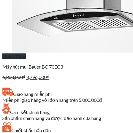
Quick View
Máy hút mùi Bauer BC 70EC3
Giá
Giá
6,300,000
₫
3,796,000
₫
gốc
hiện
là:
tại
Giao hàng miễn phí
6,300,000₫.
là:
Miễn phí giao hàng với đơn hàng trên 5.000.000đ
3,796,000₫.
Cam kết chính hãng
Sản phẩm chính hãng và được bảo hành của hãng
Chiết khấu hấp dẫn