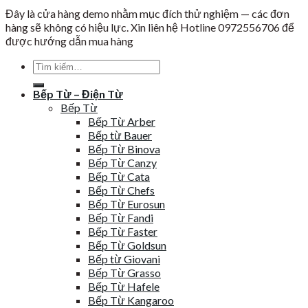
Đây là cửa hàng demo nhằm mục đích thử nghiệm — các đơn
hàng sẽ không có hiệu lực. Xin liên hệ Hotline 0972556706 để
được hướng dẫn mua hàng
Tìm
kiếm:
Bếp Từ – Điện Từ
Bếp Từ
Bếp Từ Arber
Bếp từ Bauer
Bếp Từ Binova
Bếp Từ Canzy
Bếp Từ Cata
Bếp Từ Chefs
Bếp Từ Eurosun
Bếp Từ Fandi
Bếp Từ Faster
Bếp Từ Goldsun
Bếp từ Giovani
Bếp Từ Grasso
Bếp Từ Hafele
Bếp Từ Kangaroo