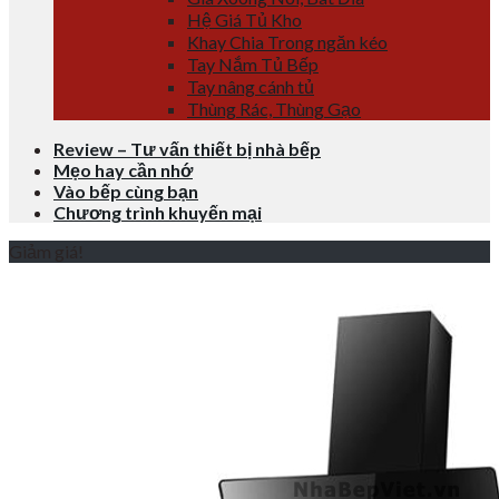
Hệ Giá Tủ Kho
Khay Chia Trong ngăn kéo
Tay Nắm Tủ Bếp
Tay nâng cánh tủ
Thùng Rác, Thùng Gạo
Review – Tư vấn thiết bị nhà bếp
Mẹo hay cần nhớ
Vào bếp cùng bạn
Chương trình khuyến mại
Giảm giá!