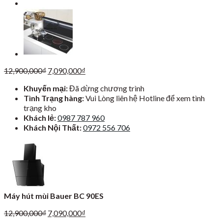
Giá
Giá
12,900,000
₫
7,090,000
₫
gốc
hiện
Khuyến mại:
Đã dừng chương trình
là:
tại
Tình Trạng hàng:
Vui Lòng liên hệ Hotline để xem tình
12,900,000₫.
là:
trạng kho
7,090,000₫.
Khách lẻ:
0987 787 960
Khách Nội Thất:
0972 556 706
Máy hút mùi Bauer BC 90ES
Giá
Giá
12,900,000
₫
7,090,000
₫