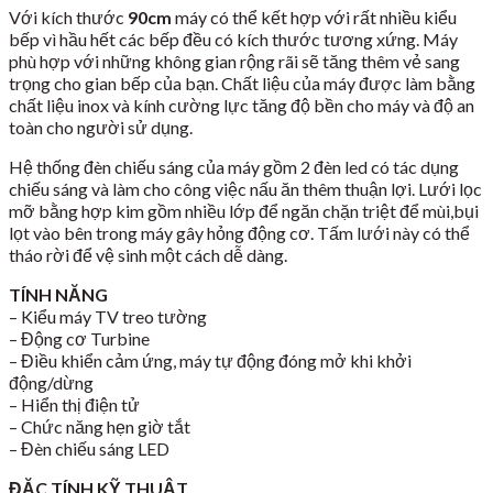
Với kích thước
90cm
máy có thể kết hợp với rất nhiều kiểu
bếp vì hầu hết các bếp đều có kích thước tương xứng. Máy
phù hợp với những không gian rộng rãi sẽ tăng thêm vẻ sang
trọng cho gian bếp của bạn. Chất liệu của máy được làm bằng
chất liệu inox và kính cường lực tăng độ bền cho máy và độ an
toàn cho người sử dụng.
Hệ thống đèn chiếu sáng của máy gồm 2 đèn led có tác dụng
chiếu sáng và làm cho công việc nấu ăn thêm thuận lợi. Lưới lọc
mỡ bằng hợp kim gồm nhiều lớp để ngăn chặn triệt để mùi,bụi
lọt vào bên trong máy gây hỏng động cơ. Tấm lưới này có thể
tháo rời để vệ sinh một cách dễ dàng.
TÍNH NĂNG
– Kiểu máy TV treo tường
– Động cơ Turbine
– Điều khiển cảm ứng, máy tự động đóng mở khi khởi
động/dừng
– Hiển thị điện tử
– Chức năng hẹn giờ tắt
– Đèn chiếu sáng LED
ĐẶC TÍNH KỸ THUẬT