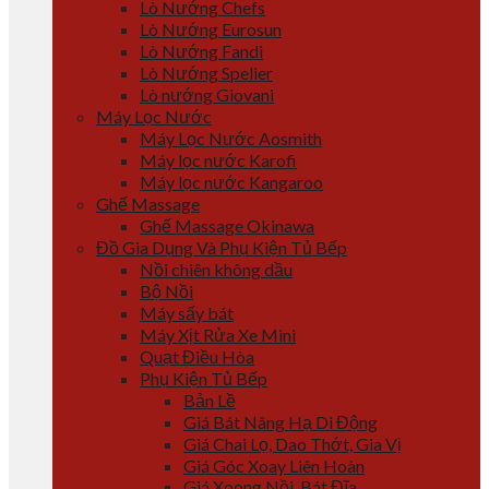
Lò Nướng Chefs
Lò Nướng Eurosun
Lò Nướng Fandi
Lò Nướng Spelier
Lò nướng Giovani
Máy Lọc Nước
Máy Lọc Nước Aosmith
Máy lọc nước Karofi
Máy lọc nước Kangaroo
Ghế Massage
Ghế Massage Okinawa
Đồ Gia Dụng Và Phụ Kiện Tủ Bếp
Nồi chiên không dầu
Bộ Nồi
Máy sấy bát
Máy Xịt Rửa Xe Mini
Quạt Điều Hòa
Phụ Kiện Tủ Bếp
Bản Lề
Giá Bát Nâng Hạ Di Động
Giá Chai Lọ, Dao Thớt, Gia Vị
Giá Góc Xoay Liên Hoàn
Giá Xoong Nồi, Bát Đĩa