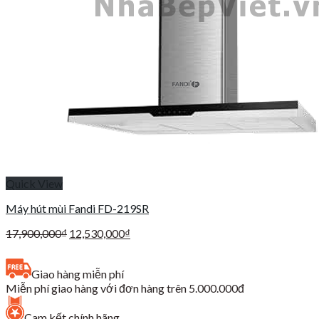
Quick View
Máy hút mùi Fandi FD-219SR
Giá
Giá
17,900,000
₫
12,530,000
₫
gốc
hiện
là:
tại
Giao hàng miễn phí
17,900,000₫.
là:
Miễn phí giao hàng với đơn hàng trên 5.000.000đ
12,530,000₫.
Cam kết chính hãng