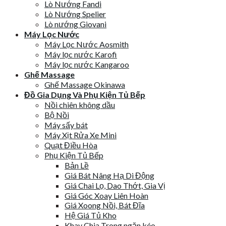
Lò Nướng Fandi
Lò Nướng Spelier
Lò nướng Giovani
Máy Lọc Nước
Máy Lọc Nước Aosmith
Máy lọc nước Karofi
Máy lọc nước Kangaroo
Ghế Massage
Ghế Massage Okinawa
Đồ Gia Dụng Và Phụ Kiện Tủ Bếp
Nồi chiên không dầu
Bộ Nồi
Máy sấy bát
Máy Xịt Rửa Xe Mini
Quạt Điều Hòa
Phụ Kiện Tủ Bếp
Bản Lề
Giá Bát Nâng Hạ Di Động
Giá Chai Lọ, Dao Thớt, Gia Vị
Giá Góc Xoay Liên Hoàn
Giá Xoong Nồi, Bát Đĩa
Hệ Giá Tủ Kho
Khay Chia Trong ngăn kéo