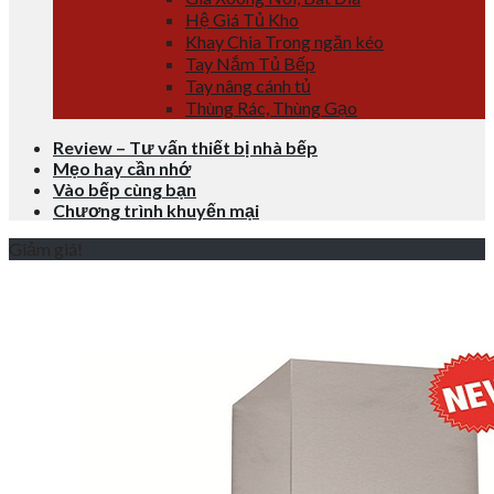
Hệ Giá Tủ Kho
Khay Chia Trong ngăn kéo
Tay Nắm Tủ Bếp
Tay nâng cánh tủ
Thùng Rác, Thùng Gạo
Review – Tư vấn thiết bị nhà bếp
Mẹo hay cần nhớ
Vào bếp cùng bạn
Chương trình khuyến mại
Giảm giá!