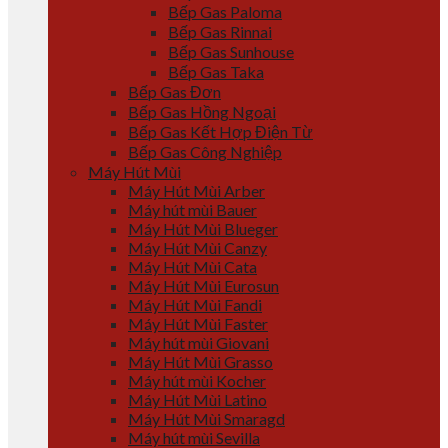
Bếp Gas Paloma
Bếp Gas Rinnai
Bếp Gas Sunhouse
Bếp Gas Taka
Bếp Gas Đơn
Bếp Gas Hồng Ngoại
Bếp Gas Kết Hợp Điện Từ
Bếp Gas Công Nghiệp
Máy Hút Mùi
Máy Hút Mùi Arber
Máy hút mùi Bauer
Máy Hút Mùi Blueger
Máy Hút Mùi Canzy
Máy Hút Mùi Cata
Máy Hút Mùi Eurosun
Máy Hút Mùi Fandi
Máy Hút Mùi Faster
Máy hút mùi Giovani
Máy Hút Mùi Grasso
Máy hút mùi Kocher
Máy Hút Mùi Latino
Máy Hút Mùi Smaragd
Máy hút mùi Sevilla