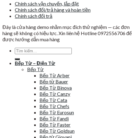
Chính sách vận chuyển, lắp đặt
Chính sách đổi/trả hàng và hoàn tiền
Chính sách đổi trả
Đây là cửa hàng demo nhằm mục đích thử nghiệm — các đơn
hàng sẽ không có hiệu lực. Xin liên hệ Hotline 0972556706 để
được hướng dẫn mua hàng
Tìm
kiếm:
Bếp Từ – Điện Từ
Bếp Từ
Bếp Từ Arber
Bếp từ Bauer
Bếp Từ Binova
Bếp Từ Canzy
Bếp Từ Cata
Bếp Từ Chefs
Bếp Từ Eurosun
Bếp Từ Fandi
Bếp Từ Faster
Bếp Từ Goldsun
Bếp từ Giovani