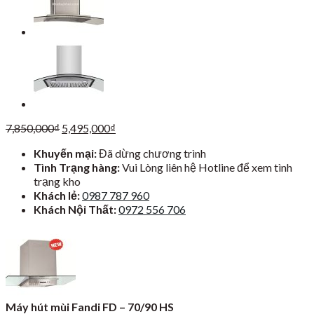
Giá
Giá
7,850,000
₫
5,495,000
₫
gốc
hiện
Khuyến mại:
Đã dừng chương trình
là:
tại
Tình Trạng hàng:
Vui Lòng liên hệ Hotline để xem tình
7,850,000₫.
là:
trạng kho
5,495,000₫.
Khách lẻ:
0987 787 960
Khách Nội Thất:
0972 556 706
Máy hút mùi Fandi FD – 70/90 HS