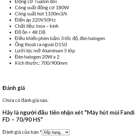
Động cơ Tuabin đôi
Công suất động cơ 180W
Công suất hút 1100m3/h
Điện áp 220V50Hz
Chất liệu: Inox – kính
Độ ồn < 48 DB
Điều khiển phím bấm 3 tốc độ, đèn halogen
Ống thoát ra ngoài D150
Lưới lọc mỡ Aluminum 5 lớp
Đèn halogen 20W x 2
Kích thước: 700/900mm
Đánh giá
Chưa có đánh giá nào.
Hãy là người đầu tiên nhận xét “Máy hút mùi Fandi
FD – 70/90 HS”
Đánh giá của bạn
*