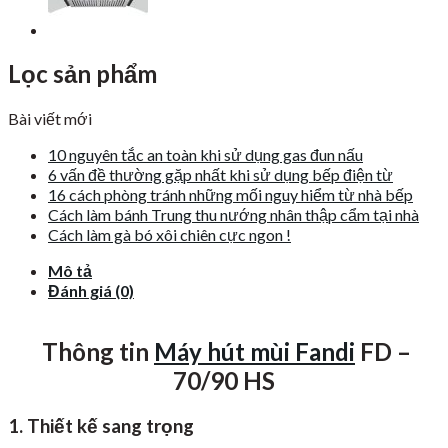
Lọc sản phẩm
Bài viết mới
10 nguyên tắc an toàn khi sử dụng gas đun nấu
6 vấn đề thường gặp nhất khi sử dụng bếp điện từ
16 cách phòng tránh những mối nguy hiểm từ nhà bếp
Cách làm bánh Trung thu nướng nhân thập cẩm tại nhà
Cách làm gà bó xôi chiên cực ngon !
Mô tả
Đánh giá (0)
Thông tin
Máy hút mùi Fandi
FD –
70/90 HS
1. Thiết kế sang trọng