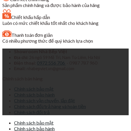
Sản phẩm chính hãng và được bảo hành của hãng
Chiết khấu hấp dẫn
Luôn có mức chiết khấu tốt nhất cho khách hàng
Thanh toán đơn giản
Có nhiều phương thức để quý khách lựa chọn
Showroom Nhà Bếp Việt
Địa chỉ:
26 ngõ 59 Mễ Trì, Nam Từ Liêm, Hà Nội
0972 556 706
- 0987 787 960
Điện thoại:
Email:
nhabepviet.vn@gmail.com
Chính sách bán hàng
Chính sách bảo mật
Chính sách bảo hành
Chính sách vận chuyển, lắp đặt
Chính sách đổi/trả hàng và hoàn tiền
Chính sách đổi trả
Chính sách bảo mật
Chính sách bảo hành