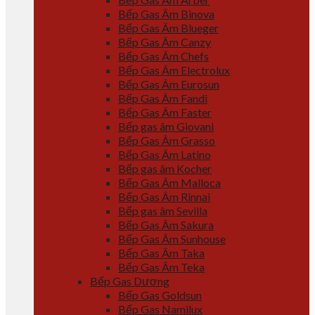
Bếp Gas Âm Binova
Bếp Gas Âm Blueger
Bếp Gas Âm Canzy
Bếp Gas Âm Chefs
Bếp Gas Âm Electrolux
Bếp Gas Âm Eurosun
Bếp Gas Âm Fandi
Bếp Gas Âm Faster
Bếp gas âm Giovani
Bếp Gas Âm Grasso
Bếp Gas Âm Latino
Bếp gas âm Kocher
Bếp Gas Âm Malloca
Bếp Gas Âm Rinnai
Bếp gas âm Sevilla
Bếp Gas Âm Sakura
Bếp Gas Âm Sunhouse
Bếp Gas Âm Taka
Bếp Gas Âm Teka
Bếp Gas Dương
Bếp Gas Goldsun
Bếp Gas Namilux