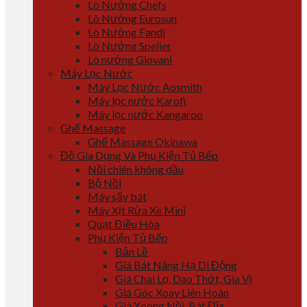
Lò Nướng Chefs
Lò Nướng Eurosun
Lò Nướng Fandi
Lò Nướng Spelier
Lò nướng Giovani
Máy Lọc Nước
Máy Lọc Nước Aosmith
Máy lọc nước Karofi
Máy lọc nước Kangaroo
Ghế Massage
Ghế Massage Okinawa
Đồ Gia Dụng Và Phụ Kiện Tủ Bếp
Nồi chiên không dầu
Bộ Nồi
Máy sấy bát
Máy Xịt Rửa Xe Mini
Quạt Điều Hòa
Phụ Kiện Tủ Bếp
Bản Lề
Giá Bát Nâng Hạ Di Động
Giá Chai Lọ, Dao Thớt, Gia Vị
Giá Góc Xoay Liên Hoàn
Giá Xoong Nồi, Bát Đĩa