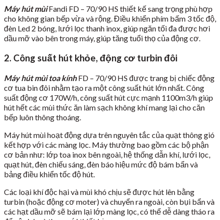
Máy hút mùi
Fandi FD – 70/90 HS thiết kế sang trọng phù hợp
cho không gian bếp vừa và rộng. Điều khiển phím bấm 3 tốc độ,
đèn Led 2 bóng, lưới lọc thanh inox, giúp ngăn tối đa được hơi
dầu mỡ vào bên trong máy, giúp tăng tuổi thọ của động cơ.
2. Công suất hút khỏe, động cơ turbin đôi
Máy hút mùi toa kính
FD – 70/90 HS được trang bị chiếc động
cơ tua bin đôi nhằm tạo ra một công suất hút lớn nhất. Công
suất động cơ 170W/h, công suất hút cực mạnh 1100m3/h giúp
hút hết các mùi thức ăn làm sạch không khí mang lại cho căn
bếp luôn thông thoáng.
Máy hút mùi hoạt động dựa trên nguyên tắc của quạt thông gió
kết hợp với các màng lọc. Máy thường bao gồm các bộ phận
cơ bản như: lớp toa inox bên ngoài, hệ thống dẫn khí, lưới lọc,
quạt hút, đèn chiếu sáng, đèn báo hiệu mức độ bám bẩn và
bảng điều khiển tốc độ hút.
Các loại khí độc hại và mùi khó chịu sẽ được hút lên bằng
turbin (hoặc động cơ moter) và chuyển ra ngoài, còn bụi bẩn và
các hạt dầu mỡ sẽ bám lại lớp màng lọc, có thể dễ dàng tháo ra