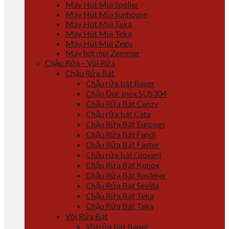
Máy Hút Mùi Spelier
Máy Hút Mùi Sunhouse
Máy Hút Mùi Taka
Máy Hút Mùi Teka
Máy Hút Mùi Zegu
Máy hút mùi Zemmer
Chậu Rửa – Vòi Rửa
Chậu Rửa Bát
Chậu rửa bát Bauer
Chậu Đúc Inox SUS304
Chậu Rửa Bát Canzy
Chậu rửa bát Cata
Chậu Rửa Bát Eurosun
Chậu Rửa Bát Fandi
Chậu Rửa Bát Faster
Chậu rửa bát Giovani
Chậu Rửa Bát Konox
Chậu Rửa Bát Roslerer
Chậu Rửa Bát Sevilla
Chậu Rửa Bát Teka
Chậu Rửa Bát Taka
Vòi Rửa Bát
Vòi rửa bát Bauer