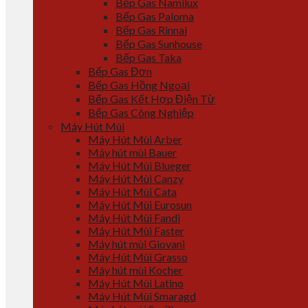
Bếp Gas Namilux
Bếp Gas Paloma
Bếp Gas Rinnai
Bếp Gas Sunhouse
Bếp Gas Taka
Bếp Gas Đơn
Bếp Gas Hồng Ngoại
Bếp Gas Kết Hợp Điện Từ
Bếp Gas Công Nghiệp
Máy Hút Mùi
Máy Hút Mùi Arber
Máy hút mùi Bauer
Máy Hút Mùi Blueger
Máy Hút Mùi Canzy
Máy Hút Mùi Cata
Máy Hút Mùi Eurosun
Máy Hút Mùi Fandi
Máy Hút Mùi Faster
Máy hút mùi Giovani
Máy Hút Mùi Grasso
Máy hút mùi Kocher
Máy Hút Mùi Latino
Máy Hút Mùi Smaragd