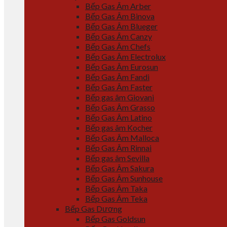
Bếp Gas Âm Arber
Bếp Gas Âm Binova
Bếp Gas Âm Blueger
Bếp Gas Âm Canzy
Bếp Gas Âm Chefs
Bếp Gas Âm Electrolux
Bếp Gas Âm Eurosun
Bếp Gas Âm Fandi
Bếp Gas Âm Faster
Bếp gas âm Giovani
Bếp Gas Âm Grasso
Bếp Gas Âm Latino
Bếp gas âm Kocher
Bếp Gas Âm Malloca
Bếp Gas Âm Rinnai
Bếp gas âm Sevilla
Bếp Gas Âm Sakura
Bếp Gas Âm Sunhouse
Bếp Gas Âm Taka
Bếp Gas Âm Teka
Bếp Gas Dương
Bếp Gas Goldsun