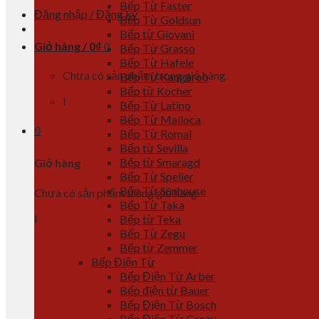
Bếp Từ Faster
Đăng nhập / Đăng ký
Bếp Từ Goldsun
Bếp từ Giovani
Giỏ hàng /
0
₫
0
Bếp Từ Grasso
Bếp Từ Hafele
Chưa có sản phẩm trong giỏ hàng.
Bếp Từ Kangaroo
Bếp từ Kocher
l
Bếp Từ Latino
Bếp Từ Malloca
0
Bếp Từ Romal
Bếp từ Sevilla
Bếp từ Smaragd
Giỏ hàng
Bếp Từ Spelier
Bếp Từ Sunhouse
Chưa có sản phẩm trong giỏ hàng.
Bếp Từ Taka
l
Bếp từ Teka
Bếp Từ Zegu
Bếp từ Zemmer
Bếp Điện Từ
Bếp Điện Từ Arber
Bếp điện từ Bauer
Bếp Điện Từ Bosch
Bếp Điện Từ Canzy