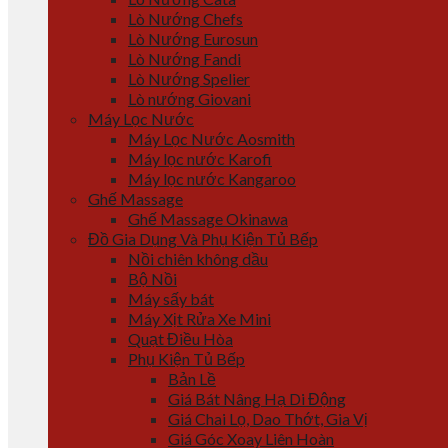
Lò Nướng Chefs
Lò Nướng Eurosun
Lò Nướng Fandi
Lò Nướng Spelier
Lò nướng Giovani
Máy Lọc Nước
Máy Lọc Nước Aosmith
Máy lọc nước Karofi
Máy lọc nước Kangaroo
Ghế Massage
Ghế Massage Okinawa
Đồ Gia Dụng Và Phụ Kiện Tủ Bếp
Nồi chiên không dầu
Bộ Nồi
Máy sấy bát
Máy Xịt Rửa Xe Mini
Quạt Điều Hòa
Phụ Kiện Tủ Bếp
Bản Lề
Giá Bát Nâng Hạ Di Động
Giá Chai Lọ, Dao Thớt, Gia Vị
Giá Góc Xoay Liên Hoàn