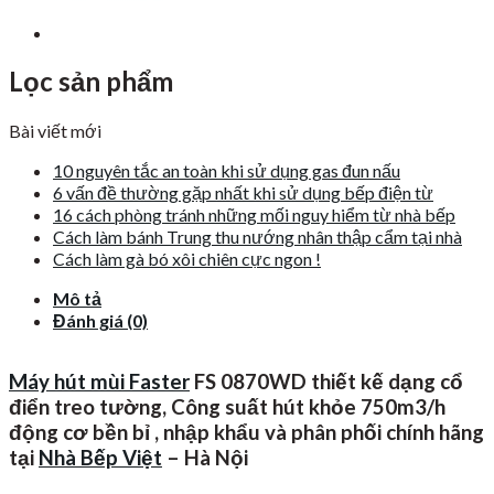
Lọc sản phẩm
Bài viết mới
10 nguyên tắc an toàn khi sử dụng gas đun nấu
6 vấn đề thường gặp nhất khi sử dụng bếp điện từ
16 cách phòng tránh những mối nguy hiểm từ nhà bếp
Cách làm bánh Trung thu nướng nhân thập cẩm tại nhà
Cách làm gà bó xôi chiên cực ngon !
Mô tả
Đánh giá (0)
Máy hút mùi Faster
FS 0870WD thiết kế dạng cổ
điển treo tường, Công suất hút khỏe 750m3/h
động cơ bền bỉ , nhập khẩu và phân phối chính hãng
tại
Nhà Bếp Việt
– Hà Nội