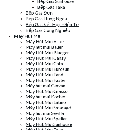
Bếp Gas Sunhouse
Bếp Gas Taka
Bếp Gas Đơn
Bếp Gas Hồng Ngoại
Bếp Gas Kết Hợp Điện Từ
Bếp Gas Công Nghiệp
Máy Hút Mùi
Máy Hút Mùi Arber
Máy hút mùi Bauer
Máy Hút Mùi Blueger
Máy Hút Mùi Canzy
Máy Hút Mùi Cata
Máy Hút Mùi Eurosun
Máy Hút Mùi Fandi
Máy Hút Mùi Faster
Máy hút mùi Giovani
Máy Hút Mùi Grasso
Máy hút mùi Kocher
Máy Hút Mùi Latino
Máy Hút Mùi Smaragd
Máy hút mùi Sevilla
Máy Hút Mùi Spelier
Máy Hút Mùi Sunhouse
Máy Hút Mùi Taka