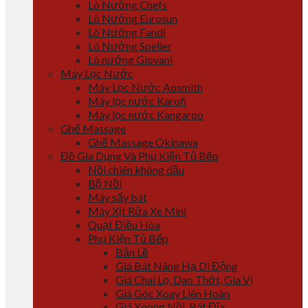
Lò Nướng Chefs
Lò Nướng Eurosun
Lò Nướng Fandi
Lò Nướng Spelier
Lò nướng Giovani
Máy Lọc Nước
Máy Lọc Nước Aosmith
Máy lọc nước Karofi
Máy lọc nước Kangaroo
Ghế Massage
Ghế Massage Okinawa
Đồ Gia Dụng Và Phụ Kiện Tủ Bếp
Nồi chiên không dầu
Bộ Nồi
Máy sấy bát
Máy Xịt Rửa Xe Mini
Quạt Điều Hòa
Phụ Kiện Tủ Bếp
Bản Lề
Giá Bát Nâng Hạ Di Động
Giá Chai Lọ, Dao Thớt, Gia Vị
Giá Góc Xoay Liên Hoàn
Giá Xoong Nồi, Bát Đĩa