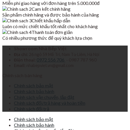
Miễn phí giao hàng với đơn hàng trên 5.000.000đ
4,000,000₫.
là:
Cam kết chính hãng
1,979,000₫.
Sản phẩm chính hãng và được bảo hành của hãng
Chiết khấu hấp dẫn
Luôn có mức chiết khấu tốt nhất cho khách hàng
Thanh toán đơn giản
Có nhiều phương thức để quý khách lựa chọn
Showroom Nhà Bếp Việt
Địa chỉ:
26 ngõ 59 Mễ Trì, Nam Từ Liêm, Hà Nội
0972 556 706
- 0987 787 960
Điện thoại:
Email:
nhabepviet.vn@gmail.com
Chính sách bán hàng
Chính sách bảo mật
Chính sách bảo hành
Chính sách vận chuyển, lắp đặt
Chính sách đổi/trả hàng và hoàn tiền
Chính sách đổi trả
Chính sách bảo mật
Chính sách bảo hành