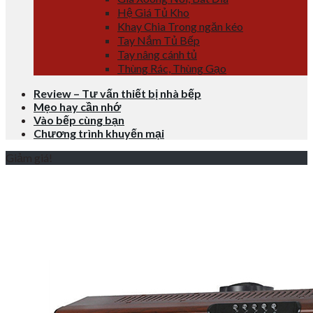
Hệ Giá Tủ Kho
Khay Chia Trong ngăn kéo
Tay Nắm Tủ Bếp
Tay nâng cánh tủ
Thùng Rác, Thùng Gạo
Review – Tư vấn thiết bị nhà bếp
Mẹo hay cần nhớ
Vào bếp cùng bạn
Chương trình khuyến mại
Giảm giá!