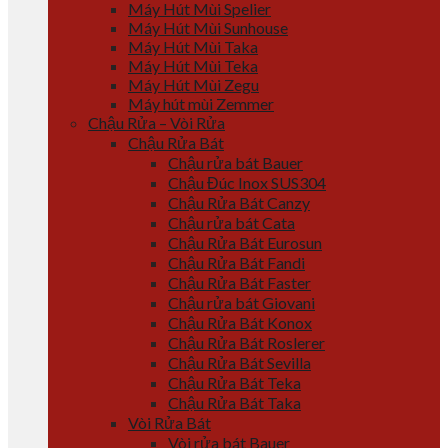
Máy Hút Mùi Spelier
Máy Hút Mùi Sunhouse
Máy Hút Mùi Taka
Máy Hút Mùi Teka
Máy Hút Mùi Zegu
Máy hút mùi Zemmer
Chậu Rửa – Vòi Rửa
Chậu Rửa Bát
Chậu rửa bát Bauer
Chậu Đúc Inox SUS304
Chậu Rửa Bát Canzy
Chậu rửa bát Cata
Chậu Rửa Bát Eurosun
Chậu Rửa Bát Fandi
Chậu Rửa Bát Faster
Chậu rửa bát Giovani
Chậu Rửa Bát Konox
Chậu Rửa Bát Roslerer
Chậu Rửa Bát Sevilla
Chậu Rửa Bát Teka
Chậu Rửa Bát Taka
Vòi Rửa Bát
Vòi rửa bát Bauer