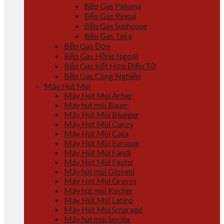
Bếp Gas Paloma
Bếp Gas Rinnai
Bếp Gas Sunhouse
Bếp Gas Taka
Bếp Gas Đơn
Bếp Gas Hồng Ngoại
Bếp Gas Kết Hợp Điện Từ
Bếp Gas Công Nghiệp
Máy Hút Mùi
Máy Hút Mùi Arber
Máy hút mùi Bauer
Máy Hút Mùi Blueger
Máy Hút Mùi Canzy
Máy Hút Mùi Cata
Máy Hút Mùi Eurosun
Máy Hút Mùi Fandi
Máy Hút Mùi Faster
Máy hút mùi Giovani
Máy Hút Mùi Grasso
Máy hút mùi Kocher
Máy Hút Mùi Latino
Máy Hút Mùi Smaragd
Máy hút mùi Sevilla