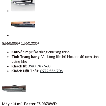
Giá
Giá
3,550,000
₫
1,650,000
₫
gốc
hiện
Khuyến mại:
Đã dừng chương trình
là:
tại
Tình Trạng hàng:
Vui Lòng liên hệ Hotline để xem tình
3,550,000₫.
là:
trạng kho
1,650,000₫.
Khách lẻ:
0987 787 960
Khách Nội Thất:
0972 556 706
Máy hút mùi Faster FS 0870WD