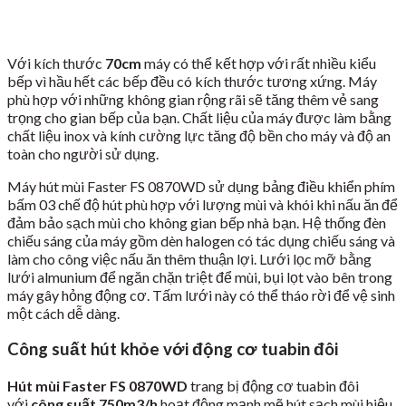
Với kích thước
70cm
máy có thể kết hợp với rất nhiều kiểu
bếp vì hầu hết các bếp đều có kích thước tương xứng. Máy
phù hợp với những không gian rộng rãi sẽ tăng thêm vẻ sang
trọng cho gian bếp của bạn. Chất liệu của máy được làm bằng
chất liệu inox và kính cường lực tăng độ bền cho máy và độ an
toàn cho người sử dụng.
Máy hút mùi Faster FS 0870WD sử dụng bảng điều khiển phím
bấm 03 chế độ hút phù hợp với lượng mùi và khói khi nấu ăn để
đảm bảo sạch mùi cho không gian bếp nhà bạn. Hệ thống đèn
chiếu sáng của máy gồm dèn halogen có tác dụng chiếu sáng và
làm cho công việc nấu ăn thêm thuận lợi. Lưới lọc mỡ bằng
lưới almunium để ngăn chặn triệt để mùi, bụi lọt vào bên trong
máy gây hỏng động cơ. Tấm lưới này có thể tháo rời để vệ sinh
một cách dễ dàng.
Công suất hút khỏe với động cơ tuabin đôi
Hút mùi Faster FS 0870WD
trang bị động cơ tuabin đôi
với
công suất 750m3/h
hoạt động mạnh mẽ hút sạch mùi hiệu