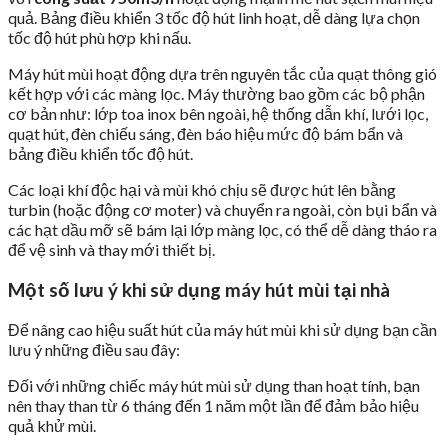
quả. Bảng điều khiển 3 tốc độ hút linh hoạt, dễ dàng lựa chọn
tốc độ hút phù hợp khi nấu.
Máy hút mùi hoạt động dựa trên nguyên tắc của quạt thông gió
kết hợp với các màng lọc. Máy thường bao gồm các bộ phận
cơ bản như: lớp toa inox bên ngoài, hệ thống dẫn khí, lưới lọc,
quạt hút, đèn chiếu sáng, đèn báo hiệu mức độ bám bẩn và
bảng điều khiển tốc độ hút.
Các loại khí độc hại và mùi khó chịu sẽ được hút lên bằng
turbin (hoặc động cơ moter) và chuyển ra ngoài, còn bụi bẩn và
các hạt dầu mỡ sẽ bám lại lớp màng lọc, có thể dễ dàng tháo ra
để vệ sinh và thay mới thiết bị.
Một số lưu ý khi sử dụng máy hút mùi tại nhà
Để nâng cao hiệu suất hút của máy hút mùi khi sử dụng bạn cần
lưu ý những điều sau đây:
Đối với những chiếc máy hút mùi sử dụng than hoạt tính, bạn
nên thay than từ 6 tháng đến 1 năm một lần để đảm bảo hiệu
quả khử mùi.