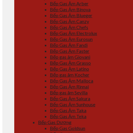
Bếp Gas Âm Arber
Bếp Gas Âm Binova
Bếp Gas Âm Blueger
Bếp Gas Âm Canzy
Bếp Gas Âm Chefs
Bếp Gas Âm Electrolux
Bếp Gas Âm Eurosun
Bếp Gas Âm Fandi
Bếp Gas Âm Faster
Bếp gas âm Giovani
Bếp Gas Âm Grasso
Bếp Gas Âm Latino
Bếp gas âm Kocher
Bếp Gas Âm Malloca
Bếp Gas Âm Rinnai
Bếp gas âm Sevilla
Bếp Gas Âm Sakura
Bếp Gas Âm Sunhouse
Bếp Gas Âm Taka
Bếp Gas Âm Teka
Bếp Gas Dương
Bếp Gas Goldsun