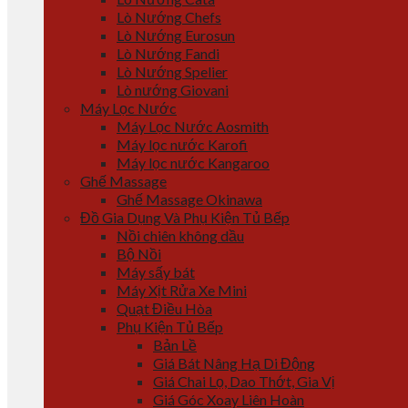
Lò Nướng Chefs
Lò Nướng Eurosun
Lò Nướng Fandi
Lò Nướng Spelier
Lò nướng Giovani
Máy Lọc Nước
Máy Lọc Nước Aosmith
Máy lọc nước Karofi
Máy lọc nước Kangaroo
Ghế Massage
Ghế Massage Okinawa
Đồ Gia Dụng Và Phụ Kiện Tủ Bếp
Nồi chiên không dầu
Bộ Nồi
Máy sấy bát
Máy Xịt Rửa Xe Mini
Quạt Điều Hòa
Phụ Kiện Tủ Bếp
Bản Lề
Giá Bát Nâng Hạ Di Động
Giá Chai Lọ, Dao Thớt, Gia Vị
Giá Góc Xoay Liên Hoàn