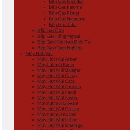
Bếp Gas Namilux
Bếp Gas Paloma
Bếp Gas Rinnai
Bếp Gas Sunhouse
Bếp Gas Taka
Bếp Gas Đơn
Bếp Gas Hồng Ngoại
Bếp Gas Kết Hợp Điện Từ
Bếp Gas Công Nghiệp
Máy Hút Mùi
Máy Hút Mùi Arber
Máy hút mùi Bauer
Máy Hút Mùi Blueger
Máy Hút Mùi Canzy
Máy Hút Mùi Cata
Máy Hút Mùi Eurosun
Máy Hút Mùi Fandi
Máy Hút Mùi Faster
Máy hút mùi Giovani
Máy Hút Mùi Grasso
Máy hút mùi Kocher
Máy Hút Mùi Latino
Máy Hút Mùi Smaragd