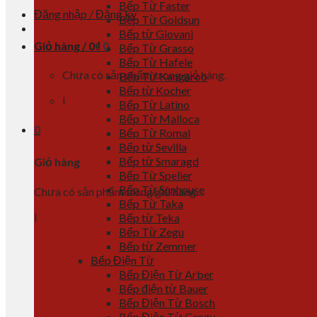
Bếp Từ Faster
Đăng nhập / Đăng ký
Bếp Từ Goldsun
Bếp từ Giovani
Giỏ hàng /
0
₫
0
Bếp Từ Grasso
Bếp Từ Hafele
Chưa có sản phẩm trong giỏ hàng.
Bếp Từ Kangaroo
Bếp từ Kocher
l
Bếp Từ Latino
Bếp Từ Malloca
0
Bếp Từ Romal
Bếp từ Sevilla
Bếp từ Smaragd
Giỏ hàng
Bếp Từ Spelier
Bếp Từ Sunhouse
Chưa có sản phẩm trong giỏ hàng.
Bếp Từ Taka
l
Bếp từ Teka
Bếp Từ Zegu
Bếp từ Zemmer
Bếp Điện Từ
Bếp Điện Từ Arber
Bếp điện từ Bauer
Bếp Điện Từ Bosch
Bếp Điện Từ Canzy