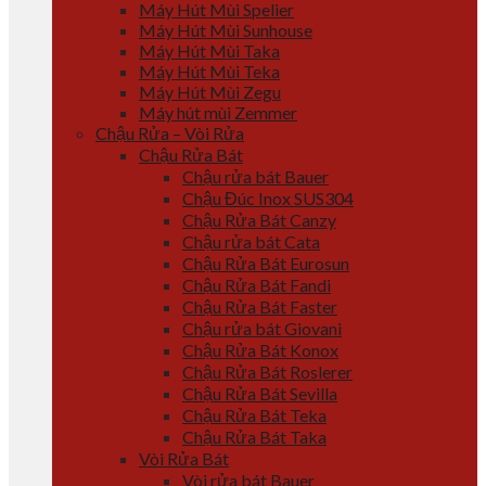
Máy Hút Mùi Spelier
Máy Hút Mùi Sunhouse
Máy Hút Mùi Taka
Máy Hút Mùi Teka
Máy Hút Mùi Zegu
Máy hút mùi Zemmer
Chậu Rửa – Vòi Rửa
Chậu Rửa Bát
Chậu rửa bát Bauer
Chậu Đúc Inox SUS304
Chậu Rửa Bát Canzy
Chậu rửa bát Cata
Chậu Rửa Bát Eurosun
Chậu Rửa Bát Fandi
Chậu Rửa Bát Faster
Chậu rửa bát Giovani
Chậu Rửa Bát Konox
Chậu Rửa Bát Roslerer
Chậu Rửa Bát Sevilla
Chậu Rửa Bát Teka
Chậu Rửa Bát Taka
Vòi Rửa Bát
Vòi rửa bát Bauer