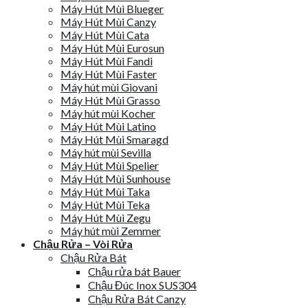
Máy Hút Mùi Blueger
Máy Hút Mùi Canzy
Máy Hút Mùi Cata
Máy Hút Mùi Eurosun
Máy Hút Mùi Fandi
Máy Hút Mùi Faster
Máy hút mùi Giovani
Máy Hút Mùi Grasso
Máy hút mùi Kocher
Máy Hút Mùi Latino
Máy Hút Mùi Smaragd
Máy hút mùi Sevilla
Máy Hút Mùi Spelier
Máy Hút Mùi Sunhouse
Máy Hút Mùi Taka
Máy Hút Mùi Teka
Máy Hút Mùi Zegu
Máy hút mùi Zemmer
Chậu Rửa – Vòi Rửa
Chậu Rửa Bát
Chậu rửa bát Bauer
Chậu Đúc Inox SUS304
Chậu Rửa Bát Canzy