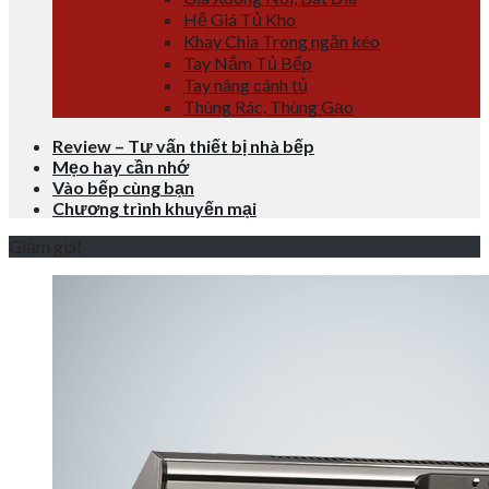
Hệ Giá Tủ Kho
Khay Chia Trong ngăn kéo
Tay Nắm Tủ Bếp
Tay nâng cánh tủ
Thùng Rác, Thùng Gạo
Review – Tư vấn thiết bị nhà bếp
Mẹo hay cần nhớ
Vào bếp cùng bạn
Chương trình khuyến mại
Giảm giá!