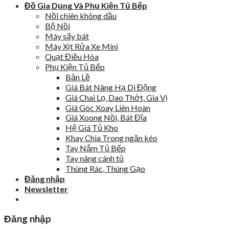
Đồ Gia Dụng Và Phụ Kiện Tủ Bếp
Nồi chiên không dầu
Bộ Nồi
Máy sấy bát
Máy Xịt Rửa Xe Mini
Quạt Điều Hòa
Phụ Kiện Tủ Bếp
Bản Lề
Giá Bát Nâng Hạ Di Động
Giá Chai Lọ, Dao Thớt, Gia Vị
Giá Góc Xoay Liên Hoàn
Giá Xoong Nồi, Bát Đĩa
Hệ Giá Tủ Kho
Khay Chia Trong ngăn kéo
Tay Nắm Tủ Bếp
Tay nâng cánh tủ
Thùng Rác, Thùng Gạo
Đăng nhập
Newsletter
Đăng nhập