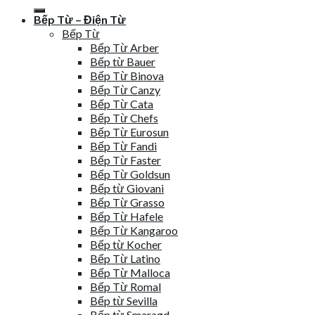
kiếm:
Bếp Từ – Điện Từ
Bếp Từ
Bếp Từ Arber
Bếp từ Bauer
Bếp Từ Binova
Bếp Từ Canzy
Bếp Từ Cata
Bếp Từ Chefs
Bếp Từ Eurosun
Bếp Từ Fandi
Bếp Từ Faster
Bếp Từ Goldsun
Bếp từ Giovani
Bếp Từ Grasso
Bếp Từ Hafele
Bếp Từ Kangaroo
Bếp từ Kocher
Bếp Từ Latino
Bếp Từ Malloca
Bếp Từ Romal
Bếp từ Sevilla
Bếp từ Smaragd