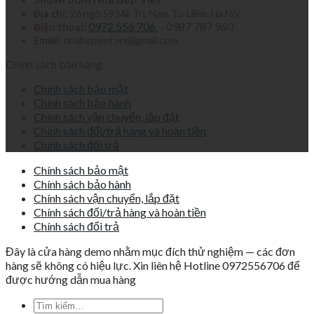
Địa chỉ:
26 ngõ 59 Mễ Trì, Nam Từ Liêm, Hà Nội
0972 556 706
- 0987 787 960
Điện thoại:
Email:
nhabepviet.vn@gmail.com
Chính sách bán hàng
Chính sách bảo mật
Chính sách bảo hành
Chính sách vận chuyển, lắp đặt
Chính sách đổi/trả hàng và hoàn tiền
Chính sách đổi trả
Chính sách bảo mật
Chính sách bảo hành
Chính sách vận chuyển, lắp đặt
Chính sách đổi/trả hàng và hoàn tiền
Chính sách đổi trả
Đây là cửa hàng demo nhằm mục đích thử nghiệm — các đơn
hàng sẽ không có hiệu lực. Xin liên hệ Hotline 0972556706 để
được hướng dẫn mua hàng
Tìm