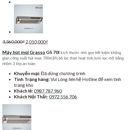
Giá
Giá
3,360,000
₫
2,010,000
₫
gốc
hiện
Máy hút mùi Grasso
GS 70I
là:
tại
kích thước nhỏ gọn tiết kiệm không
3,360,000₫.
là:
gian,công suất hút max 700m3/h,bộ lọc than hoạt tính,lưới lọc mỡ bằng
2,010,000₫.
nhôm 3 lớp,an toàn.
Khuyến mại:
Đã dừng chương trình
Tình Trạng hàng:
Vui Lòng liên hệ Hotline để xem tình
trạng kho
Khách lẻ:
0987 787 960
Khách Nội Thất:
0972 556 706