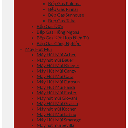
Bếp Gas Paloma
Bếp Gas Rinnai
Bếp Gas Sunhouse
Bếp Gas Taka
Bếp Gas Đơn
Bếp Gas Hồng Ngoại
Bếp Gas Kết Hợp Điện Từ
Bếp Gas Công Nghiệp
Máy Hút Mùi
Máy Hút Mùi Arber
Máy hút mùi Bauer
Máy Hút Mùi Blueger
Máy Hút Mùi Canzy
Máy Hút Mùi Cata
Máy Hút Mùi Eurosun
Máy Hút Mùi Fandi
Máy Hút Mùi Faster
Máy hút mùi Giovani
Máy Hút Mùi Grasso
Máy hút mùi Kocher
Máy Hút Mùi Latino
Máy Hút Mùi Smaragd
Máy hút mùi Sevilla