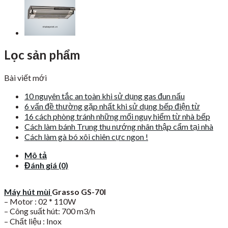
Lọc sản phẩm
Bài viết mới
10 nguyên tắc an toàn khi sử dụng gas đun nấu
6 vấn đề thường gặp nhất khi sử dụng bếp điện từ
16 cách phòng tránh những mối nguy hiểm từ nhà bếp
Cách làm bánh Trung thu nướng nhân thập cẩm tại nhà
Cách làm gà bó xôi chiên cực ngon !
Mô tả
Đánh giá (0)
Máy hút mùi
Grasso GS-70I
– Motor : 02 * 110W
– Công suất hút: 700 m3/h
– Chất liệu : Inox