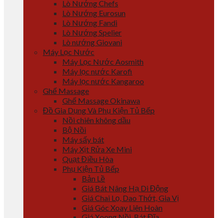
Lò Nướng Chefs
Lò Nướng Eurosun
Lò Nướng Fandi
Lò Nướng Spelier
Lò nướng Giovani
Máy Lọc Nước
Máy Lọc Nước Aosmith
Máy lọc nước Karofi
Máy lọc nước Kangaroo
Ghế Massage
Ghế Massage Okinawa
Đồ Gia Dụng Và Phụ Kiện Tủ Bếp
Nồi chiên không dầu
Bộ Nồi
Máy sấy bát
Máy Xịt Rửa Xe Mini
Quạt Điều Hòa
Phụ Kiện Tủ Bếp
Bản Lề
Giá Bát Nâng Hạ Di Động
Giá Chai Lọ, Dao Thớt, Gia Vị
Giá Góc Xoay Liên Hoàn
Giá Xoong Nồi, Bát Đĩa