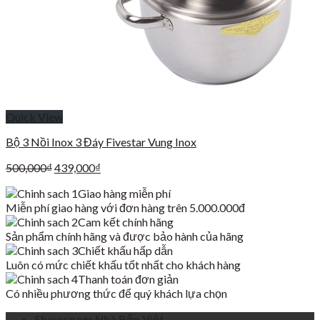
Quick View
Bộ 3 Nồi Inox 3 Đáy Fivestar Vung Inox
Giá
Giá
500,000
₫
439,000
₫
gốc
hiện
Giao hàng miễn phí
là:
tại
Miễn phí giao hàng với đơn hàng trên 5.000.000đ
500,000₫.
là:
Cam kết chính hãng
439,000₫.
Sản phẩm chính hãng và được bảo hành của hãng
Chiết khấu hấp dẫn
Luôn có mức chiết khấu tốt nhất cho khách hàng
Thanh toán đơn giản
Có nhiều phương thức để quý khách lựa chọn
Showroom Nhà Bếp Việt