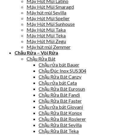
Máy Hút Mùi Latino
Máy Hút Mùi Smaragd
Máy hút mùi Sevilla
Máy Hút Mùi Spelier
Máy Hút Mùi Sunhouse
Máy Hút Mùi Taka
Máy Hút Mùi Teka
Máy Hút Mùi Zegu
Máy hút mùi Zemmer
Chậu Rửa – Vòi Rửa
Chậu Rửa Bát
Chậu rửa bát Bauer
Chậu Đúc Inox SUS304
Chậu Rửa Bát Canzy
Chậu rửa bát Cata
Chậu Rửa Bát Eurosun
Chậu Rửa Bát Fandi
Chậu Rửa Bát Faster
Chậu rửa bát Giovani
Chậu Rửa Bát Konox
Chậu Rửa Bát Roslerer
Chậu Rửa Bát Sevilla
Chậu Rửa Bát Teka