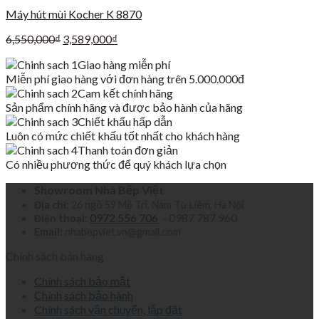
Máy hút mùi Kocher K 8870
Giá
Giá
6,550,000
₫
3,589,000
₫
gốc
hiện
Giao hàng miễn phí
là:
tại
Miễn phí giao hàng với đơn hàng trên 5.000.000đ
6,550,000₫.
là:
Cam kết chính hãng
3,589,000₫.
Sản phẩm chính hãng và được bảo hành của hãng
Chiết khấu hấp dẫn
Luôn có mức chiết khấu tốt nhất cho khách hàng
Thanh toán đơn giản
Có nhiều phương thức để quý khách lựa chọn
Showroom Nhà Bếp Việt
Địa chỉ:
26 ngõ 59 Mễ Trì, Nam Từ Liêm, Hà Nội
0972 556 706
- 0987 787 960
Điện thoại:
Email:
nhabepviet.vn@gmail.com
Chính sách bán hàng
Chính sách bảo mật
Chính sách bảo hành
Chính sách vận chuyển, lắp đặt