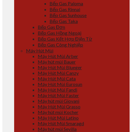
Bếp Gas Paloma
Bếp Gas Rinnai
Bếp Gas Sunhouse
Bếp Gas Taka
Bếp Gas Đơn
Bếp Gas Hồng Ngoại
Bếp Gas Kết Hợp Điện Từ
Bếp Gas Công Nghiệp
Máy Hút Mùi
Máy Hút Mùi Arber
Máy hút mùi Bauer
Máy Hút Mùi Blueger
Máy Hút Mùi Canzy
Máy Hút Mùi Cata
Máy Hút Mùi Eurosun
Máy Hút Mùi Fandi
Máy Hút Mùi Faster
Máy hút mùi Giovani
Máy Hút Mùi Grasso
Máy hút mùi Kocher
Máy Hút Mùi Latino
Máy Hút Mùi Smaragd
Máy hút mùi Sevilla