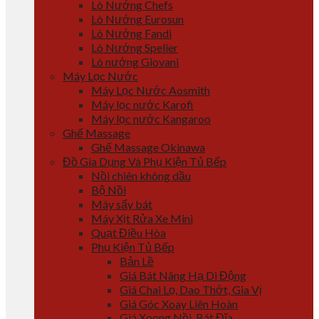
Lò Nướng Chefs
Lò Nướng Eurosun
Lò Nướng Fandi
Lò Nướng Spelier
Lò nướng Giovani
Máy Lọc Nước
Máy Lọc Nước Aosmith
Máy lọc nước Karofi
Máy lọc nước Kangaroo
Ghế Massage
Ghế Massage Okinawa
Đồ Gia Dụng Và Phụ Kiện Tủ Bếp
Nồi chiên không dầu
Bộ Nồi
Máy sấy bát
Máy Xịt Rửa Xe Mini
Quạt Điều Hòa
Phụ Kiện Tủ Bếp
Bản Lề
Giá Bát Nâng Hạ Di Động
Giá Chai Lọ, Dao Thớt, Gia Vị
Giá Góc Xoay Liên Hoàn
Giá Xoong Nồi, Bát Đĩa