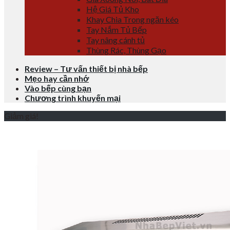
Hệ Giá Tủ Kho
Khay Chia Trong ngăn kéo
Tay Nắm Tủ Bếp
Tay nâng cánh tủ
Thùng Rác, Thùng Gạo
Review – Tư vấn thiết bị nhà bếp
Mẹo hay cần nhớ
Vào bếp cùng bạn
Chương trình khuyến mại
Giảm giá!