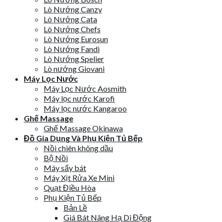
Lò Nướng Canzy
Lò Nướng Cata
Lò Nướng Chefs
Lò Nướng Eurosun
Lò Nướng Fandi
Lò Nướng Spelier
Lò nướng Giovani
Máy Lọc Nước
Máy Lọc Nước Aosmith
Máy lọc nước Karofi
Máy lọc nước Kangaroo
Ghế Massage
Ghế Massage Okinawa
Đồ Gia Dụng Và Phụ Kiện Tủ Bếp
Nồi chiên không dầu
Bộ Nồi
Máy sấy bát
Máy Xịt Rửa Xe Mini
Quạt Điều Hòa
Phụ Kiện Tủ Bếp
Bản Lề
Giá Bát Nâng Hạ Di Động