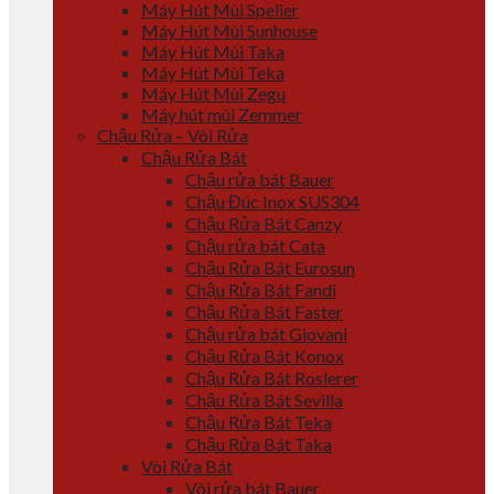
Máy Hút Mùi Spelier
Máy Hút Mùi Sunhouse
Máy Hút Mùi Taka
Máy Hút Mùi Teka
Máy Hút Mùi Zegu
Máy hút mùi Zemmer
Chậu Rửa – Vòi Rửa
Chậu Rửa Bát
Chậu rửa bát Bauer
Chậu Đúc Inox SUS304
Chậu Rửa Bát Canzy
Chậu rửa bát Cata
Chậu Rửa Bát Eurosun
Chậu Rửa Bát Fandi
Chậu Rửa Bát Faster
Chậu rửa bát Giovani
Chậu Rửa Bát Konox
Chậu Rửa Bát Roslerer
Chậu Rửa Bát Sevilla
Chậu Rửa Bát Teka
Chậu Rửa Bát Taka
Vòi Rửa Bát
Vòi rửa bát Bauer