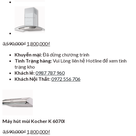
Giá
Giá
3,590,000
₫
1,800,000
₫
gốc
hiện
Khuyến mại:
Đã dừng chương trình
là:
tại
Tình Trạng hàng:
Vui Lòng liên hệ Hotline để xem tình
3,590,000₫.
là:
trạng kho
1,800,000₫.
Khách lẻ:
0987 787 960
Khách Nội Thất:
0972 556 706
Máy hút mùi Kocher K 6070I
Giá
Giá
3,590,000
₫
1,800,000
₫