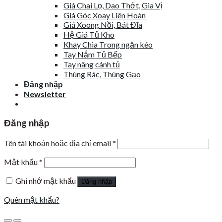
Giá Chai Lọ, Dao Thớt, Gia Vị
Giá Góc Xoay Liên Hoàn
Giá Xoong Nồi, Bát Đĩa
Hệ Giá Tủ Kho
Khay Chia Trong ngăn kéo
Tay Nắm Tủ Bếp
Tay nâng cánh tủ
Thùng Rác, Thùng Gạo
Đăng nhập
Newsletter
Đăng nhập
Tên tài khoản hoặc địa chỉ email
*
Mật khẩu
*
Ghi nhớ mật khẩu
Đăng nhập
Quên mật khẩu?