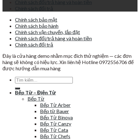
Chính sách đổi/trả hàng và hoàn tiền
Chính sách đổi trả
Chính sách bảo mật
Chính sách bảo hành
Chính sách vận chuyển, lắp đặt
Chính sách đổi/trả hàng và hoàn tiền
Chính sách đổi trả
Đây là cửa hàng demo nhằm mục đích thử nghiệm — các đơn
hàng sẽ không có hiệu lực. Xin liên hệ Hotline 0972556706 để
được hướng dẫn mua hàng
Tìm
kiếm:
Bếp Từ – Điện Từ
Bếp Từ
Bếp Từ Arber
Bếp từ Bauer
Bếp Từ Binova
Bếp Từ Canzy
Bếp Từ Cata
Bếp Từ Chefs