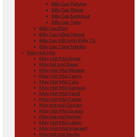
Bếp Gas Paloma
Bếp Gas Rinnai
Bếp Gas Sunhouse
Bếp Gas Taka
Bếp Gas Đơn
Bếp Gas Hồng Ngoại
Bếp Gas Kết Hợp Điện Từ
Bếp Gas Công Nghiệp
Máy Hút Mùi
Máy Hút Mùi Arber
Máy hút mùi Bauer
Máy Hút Mùi Blueger
Máy Hút Mùi Canzy
Máy Hút Mùi Cata
Máy Hút Mùi Eurosun
Máy Hút Mùi Fandi
Máy Hút Mùi Faster
Máy hút mùi Giovani
Máy Hút Mùi Grasso
Máy hút mùi Kocher
Máy Hút Mùi Latino
Máy Hút Mùi Smaragd
Máy hút mùi Sevilla