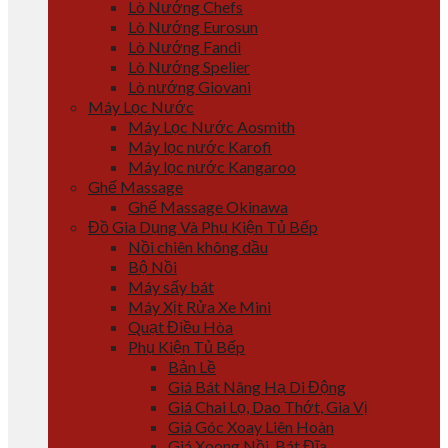
Lò Nướng Chefs
Lò Nướng Eurosun
Lò Nướng Fandi
Lò Nướng Spelier
Lò nướng Giovani
Máy Lọc Nước
Máy Lọc Nước Aosmith
Máy lọc nước Karofi
Máy lọc nước Kangaroo
Ghế Massage
Ghế Massage Okinawa
Đồ Gia Dụng Và Phụ Kiện Tủ Bếp
Nồi chiên không dầu
Bộ Nồi
Máy sấy bát
Máy Xịt Rửa Xe Mini
Quạt Điều Hòa
Phụ Kiện Tủ Bếp
Bản Lề
Giá Bát Nâng Hạ Di Động
Giá Chai Lọ, Dao Thớt, Gia Vị
Giá Góc Xoay Liên Hoàn
Giá Xoong Nồi, Bát Đĩa