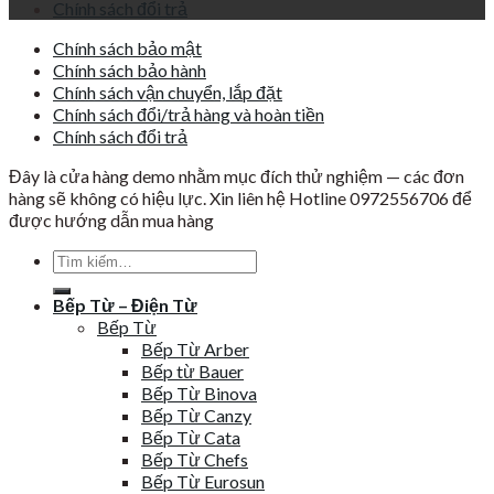
Chính sách đổi trả
Chính sách bảo mật
Chính sách bảo hành
Chính sách vận chuyển, lắp đặt
Chính sách đổi/trả hàng và hoàn tiền
Chính sách đổi trả
Đây là cửa hàng demo nhằm mục đích thử nghiệm — các đơn
hàng sẽ không có hiệu lực. Xin liên hệ Hotline 0972556706 để
được hướng dẫn mua hàng
Tìm
kiếm:
Bếp Từ – Điện Từ
Bếp Từ
Bếp Từ Arber
Bếp từ Bauer
Bếp Từ Binova
Bếp Từ Canzy
Bếp Từ Cata
Bếp Từ Chefs
Bếp Từ Eurosun