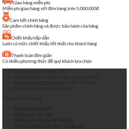
Giao hàng miễn phí
5,990,000₫.
là:
Miễn phí giao hàng với đơn hàng trên 5.000.000đ
3,594,000₫.
Cam kết chính hãng
Sản phẩm chính hãng và được bảo hành của hãng
Chiết khấu hấp dẫn
Luôn có mức chiết khấu tốt nhất cho khách hàng
Thanh toán đơn giản
Có nhiều phương thức để quý khách lựa chọn
Showroom Nhà Bếp Việt
Địa chỉ:
26 ngõ 59 Mễ Trì, Nam Từ Liêm, Hà Nội
0972 556 706
- 0987 787 960
Điện thoại:
Email:
nhabepviet.vn@gmail.com
Chính sách bán hàng
Chính sách bảo mật
Chính sách bảo hành
Chính sách vận chuyển, lắp đặt
Chính sách đổi/trả hàng và hoàn tiền