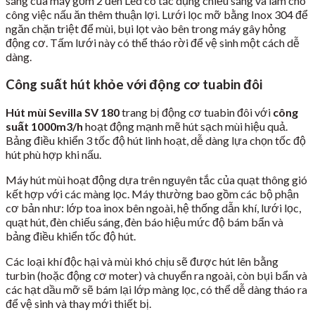
sáng của máy gồm 2 đèn Led có tác dụng chiếu sáng và làm cho
công việc nấu ăn thêm thuận lợi. Lưới lọc mỡ bằng Inox 304 để
ngăn chặn triệt để mùi, bụi lọt vào bên trong máy gây hỏng
động cơ. Tấm lưới này có thể tháo rời để vệ sinh một cách dễ
dàng.
Công suất hút khỏe với động cơ tuabin đôi
Hút mùi Sevilla SV 180
trang bị động cơ tuabin đôi với
công
suất 1000m3/h
hoạt động mạnh mẽ hút sạch mùi hiệu quả.
Bảng điều khiển 3 tốc độ hút linh hoạt, dễ dàng lựa chọn tốc độ
hút phù hợp khi nấu.
Máy hút mùi hoạt động dựa trên nguyên tắc của quạt thông gió
kết hợp với các màng lọc. Máy thường bao gồm các bộ phận
cơ bản như: lớp toa inox bên ngoài, hệ thống dẫn khí, lưới lọc,
quạt hút, đèn chiếu sáng, đèn báo hiệu mức độ bám bẩn và
bảng điều khiển tốc độ hút.
Các loại khí độc hại và mùi khó chịu sẽ được hút lên bằng
turbin (hoặc động cơ moter) và chuyển ra ngoài, còn bụi bẩn và
các hạt dầu mỡ sẽ bám lại lớp màng lọc, có thể dễ dàng tháo ra
để vệ sinh và thay mới thiết bị.