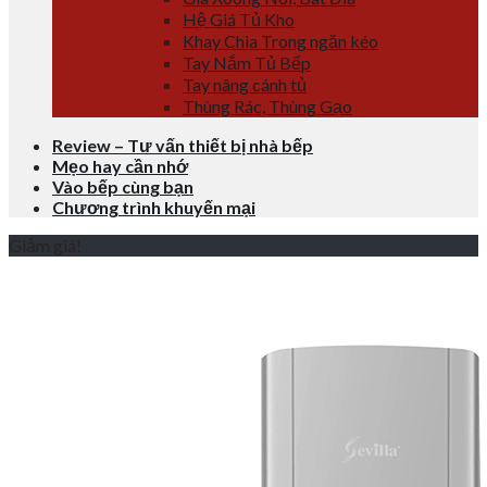
Hệ Giá Tủ Kho
Khay Chia Trong ngăn kéo
Tay Nắm Tủ Bếp
Tay nâng cánh tủ
Thùng Rác, Thùng Gạo
Review – Tư vấn thiết bị nhà bếp
Mẹo hay cần nhớ
Vào bếp cùng bạn
Chương trình khuyến mại
Giảm giá!