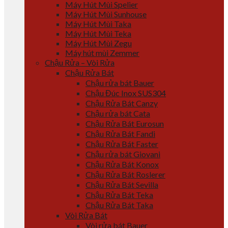
Máy Hút Mùi Spelier
Máy Hút Mùi Sunhouse
Máy Hút Mùi Taka
Máy Hút Mùi Teka
Máy Hút Mùi Zegu
Máy hút mùi Zemmer
Chậu Rửa – Vòi Rửa
Chậu Rửa Bát
Chậu rửa bát Bauer
Chậu Đúc Inox SUS304
Chậu Rửa Bát Canzy
Chậu rửa bát Cata
Chậu Rửa Bát Eurosun
Chậu Rửa Bát Fandi
Chậu Rửa Bát Faster
Chậu rửa bát Giovani
Chậu Rửa Bát Konox
Chậu Rửa Bát Roslerer
Chậu Rửa Bát Sevilla
Chậu Rửa Bát Teka
Chậu Rửa Bát Taka
Vòi Rửa Bát
Vòi rửa bát Bauer