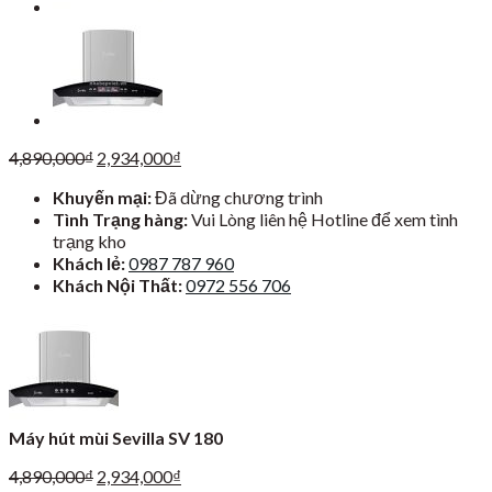
Giá
Giá
4,890,000
₫
2,934,000
₫
gốc
hiện
Khuyến mại:
Đã dừng chương trình
là:
tại
Tình Trạng hàng:
Vui Lòng liên hệ Hotline để xem tình
4,890,000₫.
là:
trạng kho
2,934,000₫.
Khách lẻ:
0987 787 960
Khách Nội Thất:
0972 556 706
Máy hút mùi Sevilla SV 180
Giá
Giá
4,890,000
₫
2,934,000
₫