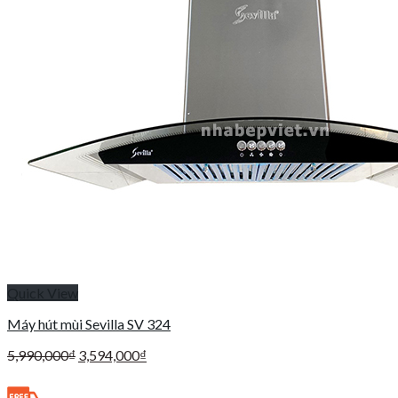
Quick View
Máy hút mùi Sevilla SV 324
Giá
Giá
5,990,000
₫
3,594,000
₫
gốc
hiện
là:
tại