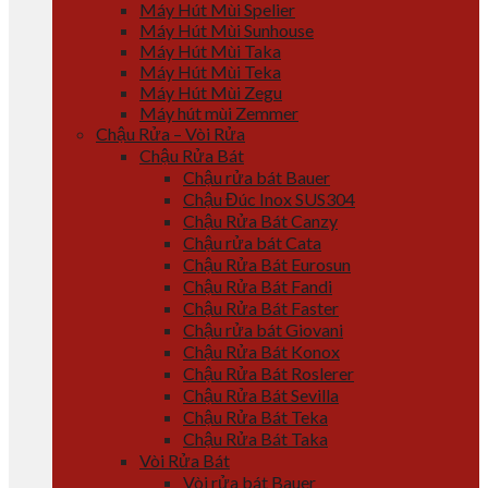
Máy Hút Mùi Spelier
Máy Hút Mùi Sunhouse
Máy Hút Mùi Taka
Máy Hút Mùi Teka
Máy Hút Mùi Zegu
Máy hút mùi Zemmer
Chậu Rửa – Vòi Rửa
Chậu Rửa Bát
Chậu rửa bát Bauer
Chậu Đúc Inox SUS304
Chậu Rửa Bát Canzy
Chậu rửa bát Cata
Chậu Rửa Bát Eurosun
Chậu Rửa Bát Fandi
Chậu Rửa Bát Faster
Chậu rửa bát Giovani
Chậu Rửa Bát Konox
Chậu Rửa Bát Roslerer
Chậu Rửa Bát Sevilla
Chậu Rửa Bát Teka
Chậu Rửa Bát Taka
Vòi Rửa Bát
Vòi rửa bát Bauer