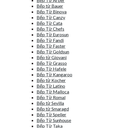
Bếp Từ Arber
Bếp từ Bauer
Bếp Từ Binova
Bếp Từ Canzy
Bếp Từ Cata
Bếp Từ Chefs
Bếp Từ Eurosun
Bếp Từ Fandi
Bếp Từ Faster
Bếp Từ Goldsun
Bếp từ Giovani
Bếp Từ Grasso
Bếp Từ Hafele
Bếp Từ Kangaroo
Bếp từ Kocher
Bếp Từ Latino
Bếp Từ Malloca
Bếp Từ Romal
Bếp từ Sevilla
Bếp từ Smaragd
Bếp Từ Spelier
Bếp Từ Sunhouse
Bếp Từ Taka