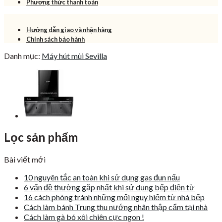
Phương thức thanh toán
BT90
số
lượng
Hướng dẫn giao và nhận hàng
Chính sách bảo hành
Danh mục:
Máy hút mùi Sevilla
Lọc sản phẩm
Bài viết mới
10 nguyên tắc an toàn khi sử dụng gas đun nấu
6 vấn đề thường gặp nhất khi sử dụng bếp điện từ
16 cách phòng tránh những mối nguy hiểm từ nhà bếp
Cách làm bánh Trung thu nướng nhân thập cẩm tại nhà
Cách làm gà bó xôi chiên cực ngon !