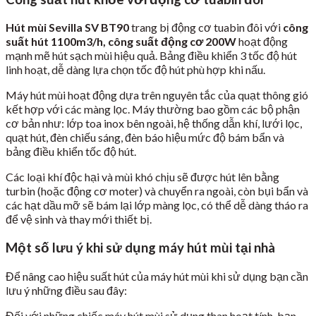
Hút mùi Sevilla SV BT90
trang bị động cơ tuabin đôi với
công
suất hút 1100m3/h, công suất động cơ 200W
hoạt động
mạnh mẽ hút sạch mùi hiệu quả. Bảng điều khiển 3 tốc độ hút
linh hoạt, dễ dàng lựa chọn tốc độ hút phù hợp khi nấu.
Máy hút mùi hoạt động dựa trên nguyên tắc của quạt thông gió
kết hợp với các màng lọc. Máy thường bao gồm các bộ phận
cơ bản như: lớp toa inox bên ngoài, hệ thống dẫn khí, lưới lọc,
quạt hút, đèn chiếu sáng, đèn báo hiệu mức độ bám bẩn và
bảng điều khiển tốc độ hút.
Các loại khí độc hại và mùi khó chịu sẽ được hút lên bằng
turbin (hoặc động cơ moter) và chuyển ra ngoài, còn bụi bẩn và
các hạt dầu mỡ sẽ bám lại lớp màng lọc, có thể dễ dàng tháo ra
để vệ sinh và thay mới thiết bị.
Một số lưu ý khi sử dụng máy hút mùi tại nhà
Để nâng cao hiệu suất hút của máy hút mùi khi sử dụng bạn cần
lưu ý những điều sau đây:
Đối với những chiếc máy hút mùi sử dụng than hoạt tính, bạn