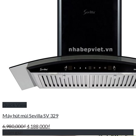
Quick View
Máy hút mùi Sevilla SV 329
Giá
Giá
6,980,000
₫
4,188,000
₫
gốc
hiện
Giảm giá!