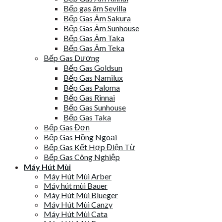
Bếp gas âm Sevilla
Bếp Gas Âm Sakura
Bếp Gas Âm Sunhouse
Bếp Gas Âm Taka
Bếp Gas Âm Teka
Bếp Gas Dương
Bếp Gas Goldsun
Bếp Gas Namilux
Bếp Gas Paloma
Bếp Gas Rinnai
Bếp Gas Sunhouse
Bếp Gas Taka
Bếp Gas Đơn
Bếp Gas Hồng Ngoại
Bếp Gas Kết Hợp Điện Từ
Bếp Gas Công Nghiệp
Máy Hút Mùi
Máy Hút Mùi Arber
Máy hút mùi Bauer
Máy Hút Mùi Blueger
Máy Hút Mùi Canzy
Máy Hút Mùi Cata