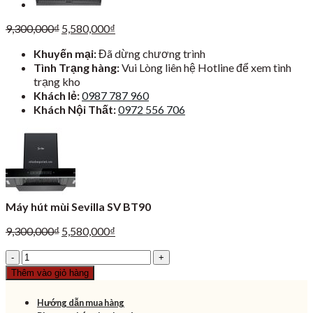
Giá
Giá
9,300,000
₫
5,580,000
₫
gốc
hiện
Khuyến mại:
Đã dừng chương trình
là:
tại
Tình Trạng hàng:
Vui Lòng liên hệ Hotline để xem tình
9,300,000₫.
là:
trạng kho
5,580,000₫.
Khách lẻ:
0987 787 960
Khách Nội Thất:
0972 556 706
Máy hút mùi Sevilla SV BT90
Giá
Giá
9,300,000
₫
5,580,000
₫
gốc
hiện
Máy
là:
tại
hút
9,300,000₫.
là:
Thêm vào giỏ hàng
mùi
5,580,000₫.
Sevilla
Hướng dẫn mua hàng
SV