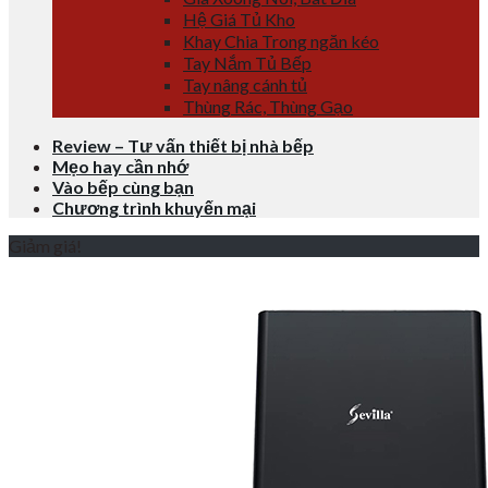
Hệ Giá Tủ Kho
Khay Chia Trong ngăn kéo
Tay Nắm Tủ Bếp
Tay nâng cánh tủ
Thùng Rác, Thùng Gạo
Review – Tư vấn thiết bị nhà bếp
Mẹo hay cần nhớ
Vào bếp cùng bạn
Chương trình khuyến mại
Giảm giá!