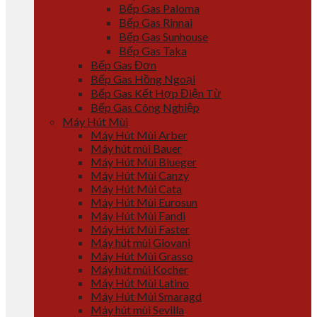
Bếp Gas Paloma
Bếp Gas Rinnai
Bếp Gas Sunhouse
Bếp Gas Taka
Bếp Gas Đơn
Bếp Gas Hồng Ngoại
Bếp Gas Kết Hợp Điện Từ
Bếp Gas Công Nghiệp
Máy Hút Mùi
Máy Hút Mùi Arber
Máy hút mùi Bauer
Máy Hút Mùi Blueger
Máy Hút Mùi Canzy
Máy Hút Mùi Cata
Máy Hút Mùi Eurosun
Máy Hút Mùi Fandi
Máy Hút Mùi Faster
Máy hút mùi Giovani
Máy Hút Mùi Grasso
Máy hút mùi Kocher
Máy Hút Mùi Latino
Máy Hút Mùi Smaragd
Máy hút mùi Sevilla