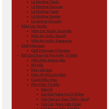
Lò Nướng Chefs
Lò Nướng Eurosun
Lò Nướng Fandi
Lò Nướng Spelier
Lò nướng Giovani
Máy Lọc Nước
Máy Lọc Nước Aosmith
Máy lọc nước Karofi
Máy lọc nước Kangaroo
Ghế Massage
Ghế Massage Okinawa
Đồ Gia Dụng Và Phụ Kiện Tủ Bếp
Nồi chiên không dầu
Bộ Nồi
Máy sấy bát
Máy Xịt Rửa Xe Mini
Quạt Điều Hòa
Phụ Kiện Tủ Bếp
Bản Lề
Giá Bát Nâng Hạ Di Động
Giá Chai Lọ, Dao Thớt, Gia Vị
Giá Góc Xoay Liên Hoàn
Giá Xoong Nồi, Bát Đĩa