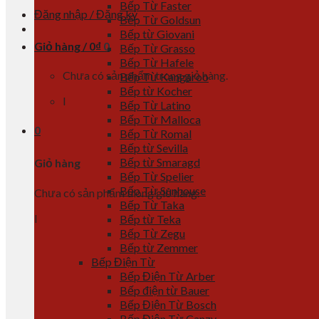
Bếp Từ Faster
Đăng nhập / Đăng ký
Bếp Từ Goldsun
Bếp từ Giovani
Giỏ hàng /
0
₫
0
Bếp Từ Grasso
Bếp Từ Hafele
Chưa có sản phẩm trong giỏ hàng.
Bếp Từ Kangaroo
Bếp từ Kocher
l
Bếp Từ Latino
Bếp Từ Malloca
0
Bếp Từ Romal
Bếp từ Sevilla
Bếp từ Smaragd
Giỏ hàng
Bếp Từ Spelier
Bếp Từ Sunhouse
Chưa có sản phẩm trong giỏ hàng.
Bếp Từ Taka
l
Bếp từ Teka
Bếp Từ Zegu
Bếp từ Zemmer
Bếp Điện Từ
Bếp Điện Từ Arber
Bếp điện từ Bauer
Bếp Điện Từ Bosch
Bếp Điện Từ Canzy