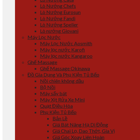
Lò Nướng Chefs
Lò Nướng Eurosun
Lò Nướng Fandi
Lò Nướng Spelier
Lò nướng Giovani
Máy Lọc Nước
Máy Lọc Nước Aosmith
Máy lọc nước Karofi
Máy lọc nước Kangaroo
Ghế Massage
Ghế Massage Okinawa
Đồ Gia Dụng Và Phụ Kiện Tủ Bếp
Nồi chiên không dầu
Bộ Nồi
Máy sấy bát
Máy Xịt Rửa Xe Mini
Quạt Điều Hòa
Phụ Kiện Tủ Bếp
Bản Lề
Giá Bát Nâng Hạ Di Động
Giá Chai Lọ, Dao Thớt, Gia Vị
Giá Góc Xoay Liên Hoàn