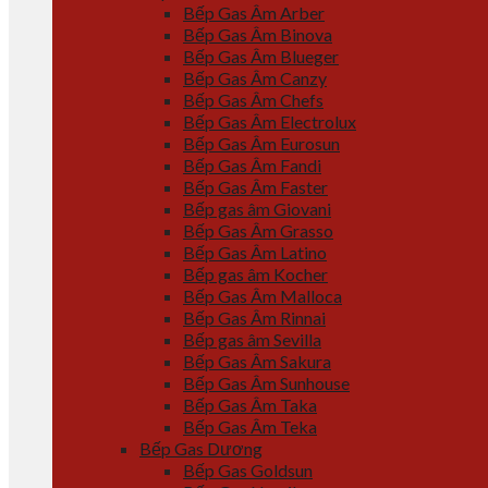
Bếp Gas Âm Arber
Bếp Gas Âm Binova
Bếp Gas Âm Blueger
Bếp Gas Âm Canzy
Bếp Gas Âm Chefs
Bếp Gas Âm Electrolux
Bếp Gas Âm Eurosun
Bếp Gas Âm Fandi
Bếp Gas Âm Faster
Bếp gas âm Giovani
Bếp Gas Âm Grasso
Bếp Gas Âm Latino
Bếp gas âm Kocher
Bếp Gas Âm Malloca
Bếp Gas Âm Rinnai
Bếp gas âm Sevilla
Bếp Gas Âm Sakura
Bếp Gas Âm Sunhouse
Bếp Gas Âm Taka
Bếp Gas Âm Teka
Bếp Gas Dương
Bếp Gas Goldsun