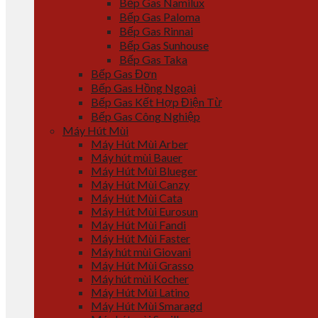
Bếp Gas Namilux
Bếp Gas Paloma
Bếp Gas Rinnai
Bếp Gas Sunhouse
Bếp Gas Taka
Bếp Gas Đơn
Bếp Gas Hồng Ngoại
Bếp Gas Kết Hợp Điện Từ
Bếp Gas Công Nghiệp
Máy Hút Mùi
Máy Hút Mùi Arber
Máy hút mùi Bauer
Máy Hút Mùi Blueger
Máy Hút Mùi Canzy
Máy Hút Mùi Cata
Máy Hút Mùi Eurosun
Máy Hút Mùi Fandi
Máy Hút Mùi Faster
Máy hút mùi Giovani
Máy Hút Mùi Grasso
Máy hút mùi Kocher
Máy Hút Mùi Latino
Máy Hút Mùi Smaragd