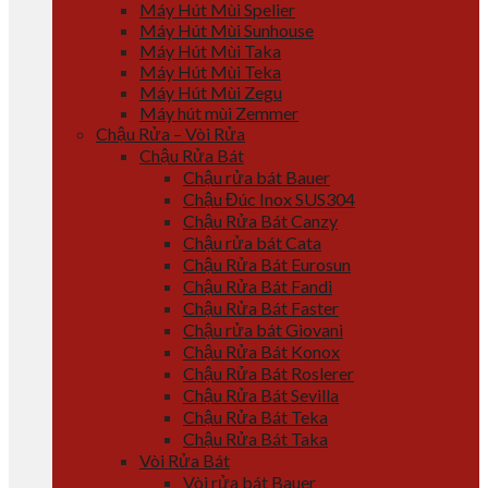
Máy Hút Mùi Spelier
Máy Hút Mùi Sunhouse
Máy Hút Mùi Taka
Máy Hút Mùi Teka
Máy Hút Mùi Zegu
Máy hút mùi Zemmer
Chậu Rửa – Vòi Rửa
Chậu Rửa Bát
Chậu rửa bát Bauer
Chậu Đúc Inox SUS304
Chậu Rửa Bát Canzy
Chậu rửa bát Cata
Chậu Rửa Bát Eurosun
Chậu Rửa Bát Fandi
Chậu Rửa Bát Faster
Chậu rửa bát Giovani
Chậu Rửa Bát Konox
Chậu Rửa Bát Roslerer
Chậu Rửa Bát Sevilla
Chậu Rửa Bát Teka
Chậu Rửa Bát Taka
Vòi Rửa Bát
Vòi rửa bát Bauer