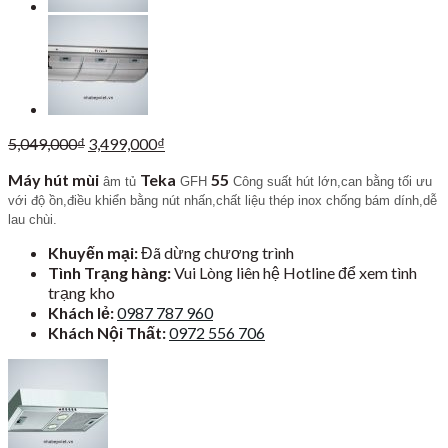
Giá
Giá
5,049,000
₫
3,499,000
₫
gốc
hiện
Máy hút mùi
Teka
55
là:
tại
âm tủ
GFH
Công suất hút lớn,can bằng tối ưu
5,049,000₫.
là:
với độ ồn,
điều khiển bằng nút nhấn,chất liệu thép inox chống bám dính,dễ
3,499,000₫.
lau chùi.
Khuyến mại:
Đã dừng chương trình
Tình Trạng hàng:
Vui Lòng liên hệ Hotline để xem tình
trạng kho
Khách lẻ:
0987 787 960
Khách Nội Thất:
0972 556 706