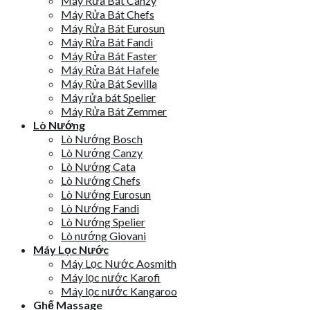
Máy Rửa Bát Canzy
Máy Rửa Bát Chefs
Máy Rửa Bát Eurosun
Máy Rửa Bát Fandi
Máy Rửa Bát Faster
Máy Rửa Bát Hafele
Máy Rửa Bát Sevilla
Máy rửa bát Spelier
Máy Rửa Bát Zemmer
Lò Nướng
Lò Nướng Bosch
Lò Nướng Canzy
Lò Nướng Cata
Lò Nướng Chefs
Lò Nướng Eurosun
Lò Nướng Fandi
Lò Nướng Spelier
Lò nướng Giovani
Máy Lọc Nước
Máy Lọc Nước Aosmith
Máy lọc nước Karofi
Máy lọc nước Kangaroo
Ghế Massage