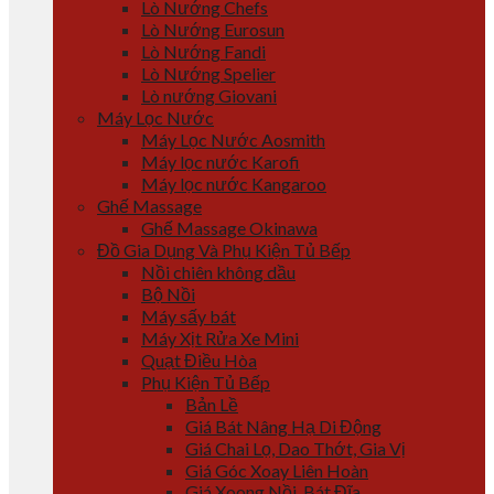
Lò Nướng Chefs
Lò Nướng Eurosun
Lò Nướng Fandi
Lò Nướng Spelier
Lò nướng Giovani
Máy Lọc Nước
Máy Lọc Nước Aosmith
Máy lọc nước Karofi
Máy lọc nước Kangaroo
Ghế Massage
Ghế Massage Okinawa
Đồ Gia Dụng Và Phụ Kiện Tủ Bếp
Nồi chiên không dầu
Bộ Nồi
Máy sấy bát
Máy Xịt Rửa Xe Mini
Quạt Điều Hòa
Phụ Kiện Tủ Bếp
Bản Lề
Giá Bát Nâng Hạ Di Động
Giá Chai Lọ, Dao Thớt, Gia Vị
Giá Góc Xoay Liên Hoàn
Giá Xoong Nồi, Bát Đĩa