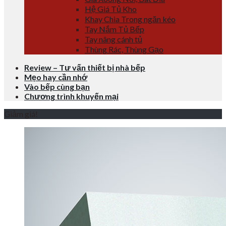
Hệ Giá Tủ Kho
Khay Chia Trong ngăn kéo
Tay Nắm Tủ Bếp
Tay nâng cánh tủ
Thùng Rác, Thùng Gạo
Review – Tư vấn thiết bị nhà bếp
Mẹo hay cần nhớ
Vào bếp cùng bạn
Chương trình khuyến mại
Giảm giá!