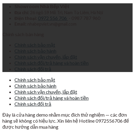
Showroom Nhà Bếp Việt
Địa chỉ:
26 ngõ 59 Mễ Trì, Nam Từ Liêm, Hà Nội
0972 556 706
- 0987 787 960
Điện thoại:
Email:
nhabepviet.vn@gmail.com
Chính sách bán hàng
Chính sách bảo mật
Chính sách bảo hành
Chính sách vận chuyển, lắp đặt
Chính sách đổi/trả hàng và hoàn tiền
Chính sách đổi trả
Chính sách bảo mật
Chính sách bảo hành
Chính sách vận chuyển, lắp đặt
Chính sách đổi/trả hàng và hoàn tiền
Chính sách đổi trả
Đây là cửa hàng demo nhằm mục đích thử nghiệm — các đơn
hàng sẽ không có hiệu lực. Xin liên hệ Hotline 0972556706 để
được hướng dẫn mua hàng