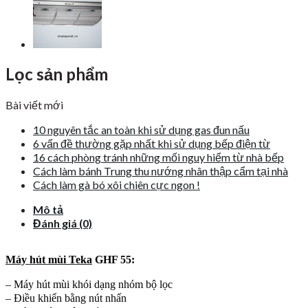
Lọc sản phẩm
Bài viết mới
10 nguyên tắc an toàn khi sử dụng gas đun nấu
6 vấn đề thường gặp nhất khi sử dụng bếp điện từ
16 cách phòng tránh những mối nguy hiểm từ nhà bếp
Cách làm bánh Trung thu nướng nhân thập cẩm tại nhà
Cách làm gà bó xôi chiên cực ngon !
Mô tả
Đánh giá (0)
Máy hút mùi Teka
GHF 55:
– Máy hút mùi khói dạng nhóm bộ lọc
– Điều khiển bằng nút nhấn