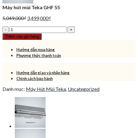
Máy hút mùi Teka GHF 55
Giá
Giá
5,049,000
₫
3,499,000
₫
gốc
hiện
Máy
là:
tại
hút
5,049,000₫.
là:
Thêm vào giỏ hàng
mùi
3,499,000₫.
Teka
Hướng dẫn mua hàng
GHF
Phương thức thanh toán
55
số
lượng
Hướng dẫn giao và nhận hàng
Chính sách bảo hành
Danh mục:
Máy Hút Mùi Teka
,
Uncategorized