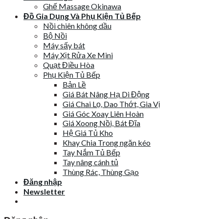
Ghế Massage Okinawa
Đồ Gia Dụng Và Phụ Kiện Tủ Bếp
Nồi chiên không dầu
Bộ Nồi
Máy sấy bát
Máy Xịt Rửa Xe Mini
Quạt Điều Hòa
Phụ Kiện Tủ Bếp
Bản Lề
Giá Bát Nâng Hạ Di Động
Giá Chai Lọ, Dao Thớt, Gia Vị
Giá Góc Xoay Liên Hoàn
Giá Xoong Nồi, Bát Đĩa
Hệ Giá Tủ Kho
Khay Chia Trong ngăn kéo
Tay Nắm Tủ Bếp
Tay nâng cánh tủ
Thùng Rác, Thùng Gạo
Đăng nhập
Newsletter