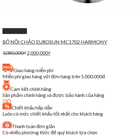
Quick View
BỘ NỒI CHẢO EUROSUN MC1702 HARMONY
Giá
Giá
3,080,000
₫
2,000,000
₫
gốc
hiện
là:
tại
Giao hàng miễn phí
3,080,000₫.
là:
Miễn phí giao hàng với đơn hàng trên 5.000.000đ
2,000,000₫.
Cam kết chính hãng
Sản phẩm chính hãng và được bảo hành của hãng
Chiết khấu hấp dẫn
Luôn có mức chiết khấu tốt nhất cho khách hàng
Thanh toán đơn giản
Có nhiều phương thức để quý khách lựa chọn