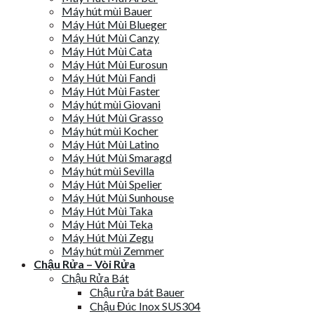
Máy hút mùi Bauer
Máy Hút Mùi Blueger
Máy Hút Mùi Canzy
Máy Hút Mùi Cata
Máy Hút Mùi Eurosun
Máy Hút Mùi Fandi
Máy Hút Mùi Faster
Máy hút mùi Giovani
Máy Hút Mùi Grasso
Máy hút mùi Kocher
Máy Hút Mùi Latino
Máy Hút Mùi Smaragd
Máy hút mùi Sevilla
Máy Hút Mùi Spelier
Máy Hút Mùi Sunhouse
Máy Hút Mùi Taka
Máy Hút Mùi Teka
Máy Hút Mùi Zegu
Máy hút mùi Zemmer
Chậu Rửa – Vòi Rửa
Chậu Rửa Bát
Chậu rửa bát Bauer
Chậu Đúc Inox SUS304