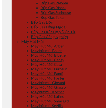
Bếp Gas Paloma
Bếp Gas Rinnai
Bếp Gas Sunhouse
Bếp Gas Taka
Bếp Gas Đơn
Bếp Gas Hồng Ngoại
Bếp Gas Kết Hợp Điện Từ
Bếp Gas Công Nghiệp
Máy Hút Mùi
Máy Hút Mùi Arber
Máy hút mùi Bauer
Máy Hút Mùi Blueger
Máy Hút Mùi Canzy
Máy Hút Mùi Cata
Máy Hút Mùi Eurosun
Máy Hút Mùi Fandi
Máy Hút Mùi Faster
Máy hút mùi Giovani
Máy Hút Mùi Grasso
Máy hút mùi Kocher
Máy Hút Mùi Latino
Máy Hút Mùi Smaragd
Máy hút mùi Sevilla