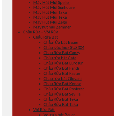
Máy Hút Mùi Spelier
Máy Hút Mùi Sunhouse
Máy Hút Mùi Taka
Máy Hút Mùi Teka
Máy Hút Mùi Zegu
Máy hút mùi Zemmer
Chậu Rửa – Vòi Rửa
Chậu Rửa Bát
Chậu rửa bát Bauer
Chậu Đúc Inox SUS304
Chậu Rửa Bát Canzy
Chậu rửa bát Cata
Chậu Rửa Bát Eurosun
Chậu Rửa Bát Fandi
Chậu Rửa Bát Faster
Chậu rửa bát Giovani
Chậu Rửa Bát Konox
Chậu Rửa Bát Roslerer
Chậu Rửa Bát Sevilla
Chậu Rửa Bát Teka
Chậu Rửa Bát Taka
Vòi Rửa Bát
Vòi rửa bát Bauer